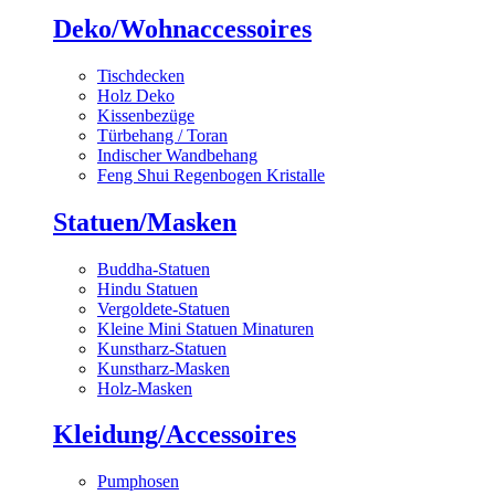
Deko/Wohnaccessoires
Tischdecken
Holz Deko
Kissenbezüge
Türbehang / Toran
Indischer Wandbehang
Feng Shui Regenbogen Kristalle
Statuen/Masken
Buddha-Statuen
Hindu Statuen
Vergoldete-Statuen
Kleine Mini Statuen Minaturen
Kunstharz-Statuen
Kunstharz-Masken
Holz-Masken
Kleidung/Accessoires
Pumphosen