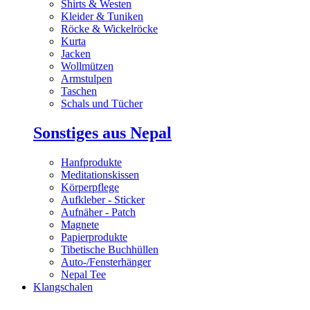
Shirts & Westen
Kleider & Tuniken
Röcke & Wickelröcke
Kurta
Jacken
Wollmützen
Armstulpen
Taschen
Schals und Tücher
Sonstiges aus Nepal
Hanfprodukte
Meditationskissen
Körperpflege
Aufkleber - Sticker
Aufnäher - Patch
Magnete
Papierprodukte
Tibetische Buchhüllen
Auto-/Fensterhänger
Nepal Tee
Klangschalen