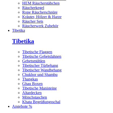
HEM Räucherstäbchen
Räucherkegel
Rope Räucherschnüre
Kräuter, Hölzer & Harze
Räucher Sets
Räucherwerk Zubehör
Tibetika
Tibetika
Tibetische Flaggen
Tibetische Gebetsfahnen
Gebetsmühlen
Tibetischer Türbehang
Tibetischer Wandbehang
Chukhor und Shambu
Thangkas
Ghau Boxen
Tibetische Manisteine
Altardecken
Mönchstaschen
Khata Begrüßungsschal
Angebote %