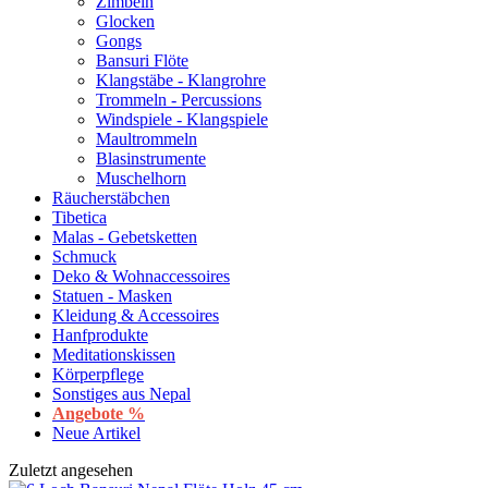
Zimbeln
Glocken
Gongs
Bansuri Flöte
Klangstäbe - Klangrohre
Trommeln - Percussions
Windspiele - Klangspiele
Maultrommeln
Blasinstrumente
Muschelhorn
Räucherstäbchen
Tibetica
Malas - Gebetsketten
Schmuck
Deko & Wohnaccessoires
Statuen - Masken
Kleidung & Accessoires
Hanfprodukte
Meditationskissen
Körperpflege
Sonstiges aus Nepal
Angebote %
Neue Artikel
Zuletzt angesehen