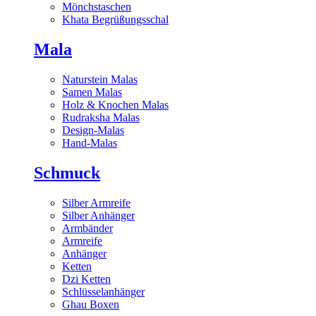
Mönchstaschen
Khata Begrüßungsschal
Mala
Naturstein Malas
Samen Malas
Holz & Knochen Malas
Rudraksha Malas
Design-Malas
Hand-Malas
Schmuck
Silber Armreife
Silber Anhänger
Armbänder
Armreife
Anhänger
Ketten
Dzi Ketten
Schlüsselanhänger
Ghau Boxen