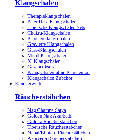
Klangschalen
Therapieklangschalen
Peter Hess Klangschalen
Tibetische Klangschalen Sets
Chakra-Klangschalen
Planetenklangschalen
Gravierte Klangschalen
Guss-Klangschalen
Mond Klangschalen
Xl Klangschalen
Geschenksets
Klangschalen ohne Planetenton
Klangschalen Zubehör
Räucherwerk
Räucherstäbchen
Nag Champa Satya
Golden Nag Agarbathi
Goloka Räucherstäbchen
Tibetische Räucherstäbchen
Nepal/Bhutan Räucherstäbchen
Ayurveda Räucherstäbchen