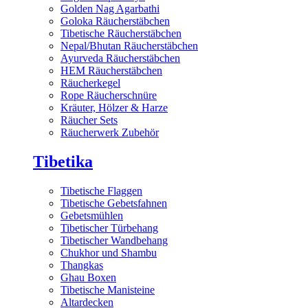
Golden Nag Agarbathi
Goloka Räucherstäbchen
Tibetische Räucherstäbchen
Nepal/Bhutan Räucherstäbchen
Ayurveda Räucherstäbchen
HEM Räucherstäbchen
Räucherkegel
Rope Räucherschnüre
Kräuter, Hölzer & Harze
Räucher Sets
Räucherwerk Zubehör
Tibetika
Tibetische Flaggen
Tibetische Gebetsfahnen
Gebetsmühlen
Tibetischer Türbehang
Tibetischer Wandbehang
Chukhor und Shambu
Thangkas
Ghau Boxen
Tibetische Manisteine
Altardecken