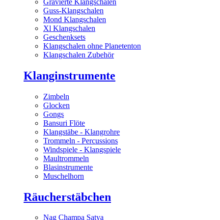
Gravierte Klangschalen
Guss-Klangschalen
Mond Klangschalen
Xl Klangschalen
Geschenksets
Klangschalen ohne Planetenton
Klangschalen Zubehör
Klanginstrumente
Zimbeln
Glocken
Gongs
Bansuri Flöte
Klangstäbe - Klangrohre
Trommeln - Percussions
Windspiele - Klangspiele
Maultrommeln
Blasinstrumente
Muschelhorn
Räucherstäbchen
Nag Champa Satya