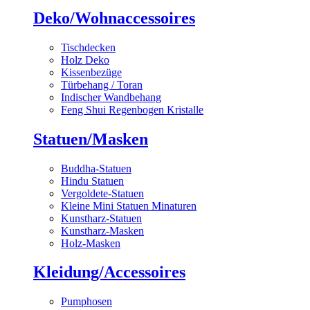
Deko/Wohnaccessoires
Tischdecken
Holz Deko
Kissenbezüge
Türbehang / Toran
Indischer Wandbehang
Feng Shui Regenbogen Kristalle
Statuen/Masken
Buddha-Statuen
Hindu Statuen
Vergoldete-Statuen
Kleine Mini Statuen Minaturen
Kunstharz-Statuen
Kunstharz-Masken
Holz-Masken
Kleidung/Accessoires
Pumphosen