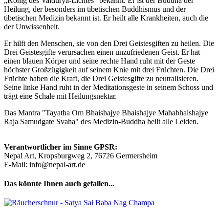
„König des Vaidurya-Lichtes“ bekannt. Er ist der Buddha der
Heilung, der besonders im tibetischen Buddhismus und der
tibetischen Medizin bekannt ist. Er heilt alle Krankheiten, auch die
der Unwissenheit.
Er hilft den Menschen, sie von den Drei Geistesgiften zu heilen. Die
Drei Geistesgifte verursachen einen unzufriedenen Geist. Er hat
einen blauen Körper und seine rechte Hand ruht mit der Geste
höchster Großzügigkeit auf seinem Knie mit drei Früchten. Die Drei
Früchte haben die Kraft, die Drei Geistesgifte zu neutralisieren.
Seine linke Hand ruht in der Meditationsgeste in seinem Schoss und
trägt eine Schale mit Heilungsnektar.
Das Mantra "Tayatha Om Bhaishajye Bhaishajye Mahabhaishajye
Raja Samudgate Svaha" des Medizin-Buddha heilt alle Leiden.
Verantwortlicher im Sinne GPSR:
Nepal Art, Kropsburgweg 2, 76726 Germersheim
E-Mail: info@nepal-art.de
Das könnte Ihnen auch gefallen...