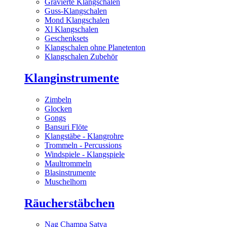
Gravierte Klangschalen
Guss-Klangschalen
Mond Klangschalen
Xl Klangschalen
Geschenksets
Klangschalen ohne Planetenton
Klangschalen Zubehör
Klanginstrumente
Zimbeln
Glocken
Gongs
Bansuri Flöte
Klangstäbe - Klangrohre
Trommeln - Percussions
Windspiele - Klangspiele
Maultrommeln
Blasinstrumente
Muschelhorn
Räucherstäbchen
Nag Champa Satya