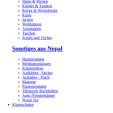
Shirts & Westen
Kleider & Tuniken
Röcke & Wickelröcke
Kurta
Jacken
Wollmützen
Armstulpen
Taschen
Schals und Tücher
Sonstiges aus Nepal
Hanfprodukte
Meditationskissen
Körperpflege
Aufkleber - Sticker
Aufnäher - Patch
Magnete
Papierprodukte
Tibetische Buchhüllen
Auto-/Fensterhänger
Nepal Tee
Klangschalen