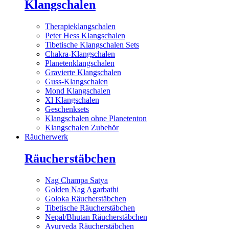
Klangschalen
Therapieklangschalen
Peter Hess Klangschalen
Tibetische Klangschalen Sets
Chakra-Klangschalen
Planetenklangschalen
Gravierte Klangschalen
Guss-Klangschalen
Mond Klangschalen
Xl Klangschalen
Geschenksets
Klangschalen ohne Planetenton
Klangschalen Zubehör
Räucherwerk
Räucherstäbchen
Nag Champa Satya
Golden Nag Agarbathi
Goloka Räucherstäbchen
Tibetische Räucherstäbchen
Nepal/Bhutan Räucherstäbchen
Ayurveda Räucherstäbchen