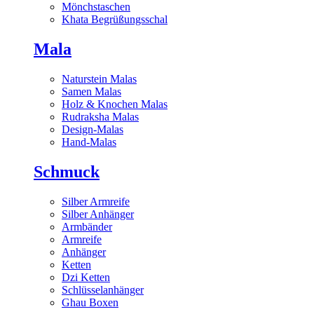
Mönchstaschen
Khata Begrüßungsschal
Mala
Naturstein Malas
Samen Malas
Holz & Knochen Malas
Rudraksha Malas
Design-Malas
Hand-Malas
Schmuck
Silber Armreife
Silber Anhänger
Armbänder
Armreife
Anhänger
Ketten
Dzi Ketten
Schlüsselanhänger
Ghau Boxen