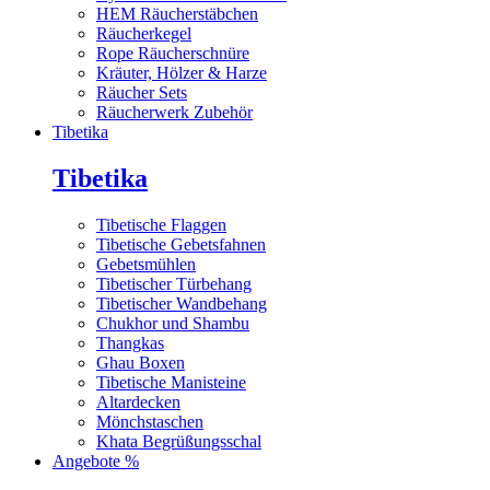
HEM Räucherstäbchen
Räucherkegel
Rope Räucherschnüre
Kräuter, Hölzer & Harze
Räucher Sets
Räucherwerk Zubehör
Tibetika
Tibetika
Tibetische Flaggen
Tibetische Gebetsfahnen
Gebetsmühlen
Tibetischer Türbehang
Tibetischer Wandbehang
Chukhor und Shambu
Thangkas
Ghau Boxen
Tibetische Manisteine
Altardecken
Mönchstaschen
Khata Begrüßungsschal
Angebote %