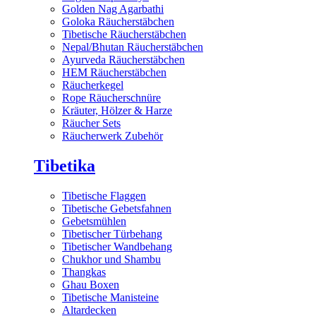
Golden Nag Agarbathi
Goloka Räucherstäbchen
Tibetische Räucherstäbchen
Nepal/Bhutan Räucherstäbchen
Ayurveda Räucherstäbchen
HEM Räucherstäbchen
Räucherkegel
Rope Räucherschnüre
Kräuter, Hölzer & Harze
Räucher Sets
Räucherwerk Zubehör
Tibetika
Tibetische Flaggen
Tibetische Gebetsfahnen
Gebetsmühlen
Tibetischer Türbehang
Tibetischer Wandbehang
Chukhor und Shambu
Thangkas
Ghau Boxen
Tibetische Manisteine
Altardecken