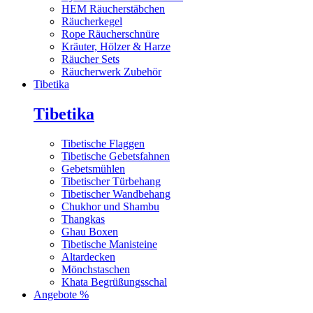
HEM Räucherstäbchen
Räucherkegel
Rope Räucherschnüre
Kräuter, Hölzer & Harze
Räucher Sets
Räucherwerk Zubehör
Tibetika
Tibetika
Tibetische Flaggen
Tibetische Gebetsfahnen
Gebetsmühlen
Tibetischer Türbehang
Tibetischer Wandbehang
Chukhor und Shambu
Thangkas
Ghau Boxen
Tibetische Manisteine
Altardecken
Mönchstaschen
Khata Begrüßungsschal
Angebote %