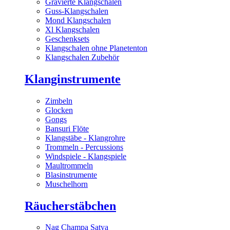
Gravierte Klangschalen
Guss-Klangschalen
Mond Klangschalen
Xl Klangschalen
Geschenksets
Klangschalen ohne Planetenton
Klangschalen Zubehör
Klanginstrumente
Zimbeln
Glocken
Gongs
Bansuri Flöte
Klangstäbe - Klangrohre
Trommeln - Percussions
Windspiele - Klangspiele
Maultrommeln
Blasinstrumente
Muschelhorn
Räucherstäbchen
Nag Champa Satya