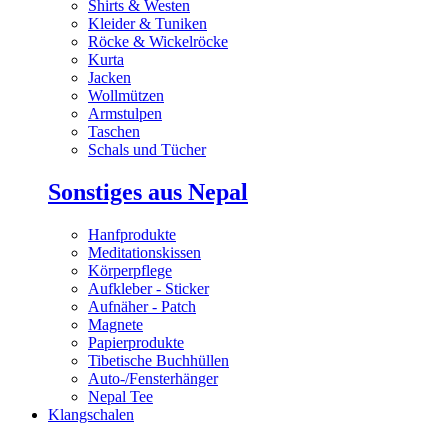
Shirts & Westen
Kleider & Tuniken
Röcke & Wickelröcke
Kurta
Jacken
Wollmützen
Armstulpen
Taschen
Schals und Tücher
Sonstiges aus Nepal
Hanfprodukte
Meditationskissen
Körperpflege
Aufkleber - Sticker
Aufnäher - Patch
Magnete
Papierprodukte
Tibetische Buchhüllen
Auto-/Fensterhänger
Nepal Tee
Klangschalen