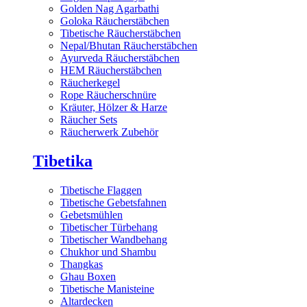
Golden Nag Agarbathi
Goloka Räucherstäbchen
Tibetische Räucherstäbchen
Nepal/Bhutan Räucherstäbchen
Ayurveda Räucherstäbchen
HEM Räucherstäbchen
Räucherkegel
Rope Räucherschnüre
Kräuter, Hölzer & Harze
Räucher Sets
Räucherwerk Zubehör
Tibetika
Tibetische Flaggen
Tibetische Gebetsfahnen
Gebetsmühlen
Tibetischer Türbehang
Tibetischer Wandbehang
Chukhor und Shambu
Thangkas
Ghau Boxen
Tibetische Manisteine
Altardecken