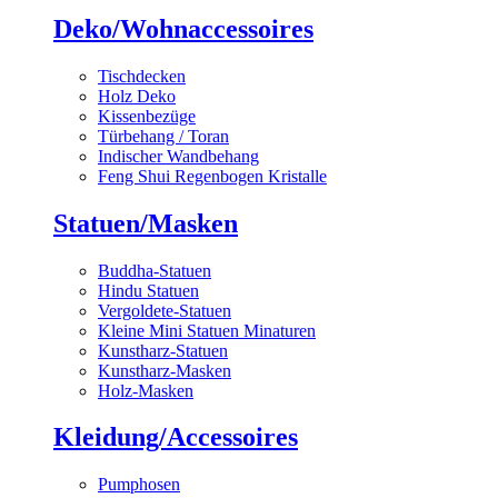
Deko/Wohnaccessoires
Tischdecken
Holz Deko
Kissenbezüge
Türbehang / Toran
Indischer Wandbehang
Feng Shui Regenbogen Kristalle
Statuen/Masken
Buddha-Statuen
Hindu Statuen
Vergoldete-Statuen
Kleine Mini Statuen Minaturen
Kunstharz-Statuen
Kunstharz-Masken
Holz-Masken
Kleidung/Accessoires
Pumphosen