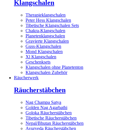
Klangschalen
Therapieklangschalen
Peter Hess Klangschalen
Tibetische Klangschalen Sets
Chakra-Klangschalen
Planetenklangschalen
Gravierte Klangschalen
Guss-Klangschalen
Mond Klangschalen
Xl Klangschalen
Geschenksets
Klangschalen ohne Planetenton
Klangschalen Zubehör
Räucherwerk
Räucherstäbchen
Nag Champa Satya
Golden Nag Agarbathi
Goloka Räucherstäbchen
Tibetische Räucherstäbchen
Nepal/Bhutan Räucherstäbchen
Ayurveda Räucherstäbchen