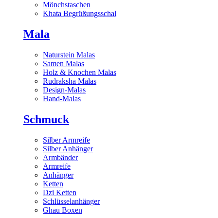
Mönchstaschen
Khata Begrüßungsschal
Mala
Naturstein Malas
Samen Malas
Holz & Knochen Malas
Rudraksha Malas
Design-Malas
Hand-Malas
Schmuck
Silber Armreife
Silber Anhänger
Armbänder
Armreife
Anhänger
Ketten
Dzi Ketten
Schlüsselanhänger
Ghau Boxen