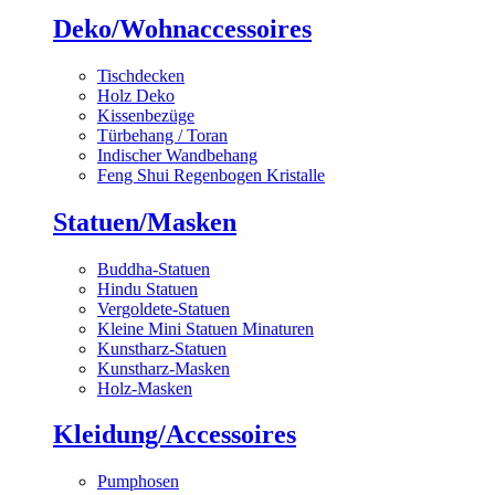
Deko/Wohnaccessoires
Tischdecken
Holz Deko
Kissenbezüge
Türbehang / Toran
Indischer Wandbehang
Feng Shui Regenbogen Kristalle
Statuen/Masken
Buddha-Statuen
Hindu Statuen
Vergoldete-Statuen
Kleine Mini Statuen Minaturen
Kunstharz-Statuen
Kunstharz-Masken
Holz-Masken
Kleidung/Accessoires
Pumphosen