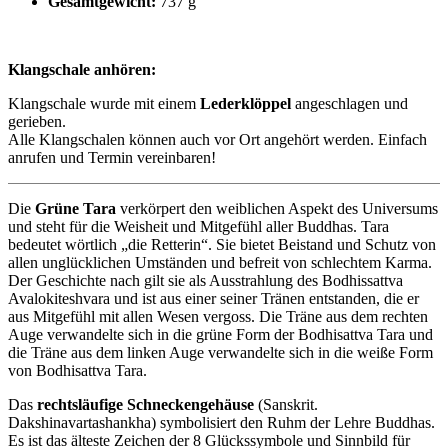
Gesamtgewicht:
737 g
Klangschale anhören:
Klangschale wurde mit einem
Lederklöppel
angeschlagen und
gerieben.
Alle Klangschalen können auch vor Ort angehört werden. Einfach
anrufen und Termin vereinbaren!
Die
Grüne Tara
verkörpert den weiblichen Aspekt des Universums
und steht für die Weisheit und Mitgefühl aller Buddhas. Tara
bedeutet wörtlich „die Retterin“. Sie bietet Beistand und Schutz von
allen unglücklichen Umständen und befreit von schlechtem Karma.
Der Geschichte nach gilt sie als Ausstrahlung des Bodhissattva
Avalokiteshvara und ist aus einer seiner Tränen entstanden, die er
aus Mitgefühl mit allen Wesen vergoss. Die Träne aus dem rechten
Auge verwandelte sich in die grüne Form der Bodhisattva Tara und
die Träne aus dem linken Auge verwandelte sich in die weiße Form
von Bodhisattva Tara.
Das
rechtsläufige Schneckengehäuse
(Sanskrit.
Dakshinavartashankha) symbolisiert den Ruhm der Lehre Buddhas.
Es ist das älteste Zeichen der 8 Glückssymbole und Sinnbild für