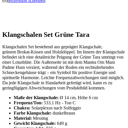
(0)
|
Rezension schreiben
Klangschalen Set Grüne Tara
Klangschalen Set bestehend aus geprägter Klangschale,
grünem Brokat-Kissen und Holzklöppel. Im Innern der Klangschale
befindet sich eine detailreiche Prägung der Grüne Tara umringt von
einer Lotusblüte. Die Außenseite ist mit dem Mantra Om Mani
Padme Hum verziert, während der Boden ein rechtsdrehendes
Schneckengehäuse trägt – ein Symbol für positive Energie und
spirituelle Harmonie. Leichte Frequenzabweichungen sind möglich.
Da jede Klangschale in Handarbeit gefertigt wird, kann es zu
geringfügigen Abweichungen vom Produktbild kommen.
Maße der Klangschale:
Ø 14 cm, Höhe 6 cm
Frequenz/Ton:
533,1 Hz - Ton C
Chakra:
Solarplexus nach Solfeggio
Farbe Klangschale:
dunkelbraun
Material:
Messing
Gewicht Klangschale:
649 g