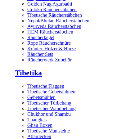
Golden Nag Agarbathi
Goloka Räucherstäbchen
Tibetische Räucherstäbchen
Nepal/Bhutan Räucherstäbchen
Ayurveda Räucherstäbchen
HEM Räucherstäbchen
Räucherkegel
Rope Räucherschnüre
Kräuter, Hölzer & Harze
Räucher Sets
Räucherwerk Zubehör
Tibetika
Tibetische Flaggen
Tibetische Gebetsfahnen
Gebetsmühlen
Tibetischer Türbehang
Tibetischer Wandbehang
Chukhor und Shambu
Thangkas
Ghau Boxen
Tibetische Manisteine
Altardecken