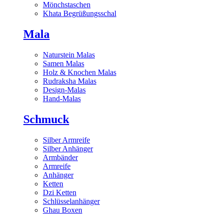
Mönchstaschen
Khata Begrüßungsschal
Mala
Naturstein Malas
Samen Malas
Holz & Knochen Malas
Rudraksha Malas
Design-Malas
Hand-Malas
Schmuck
Silber Armreife
Silber Anhänger
Armbänder
Armreife
Anhänger
Ketten
Dzi Ketten
Schlüsselanhänger
Ghau Boxen