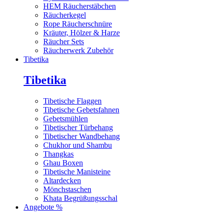
HEM Räucherstäbchen
Räucherkegel
Rope Räucherschnüre
Kräuter, Hölzer & Harze
Räucher Sets
Räucherwerk Zubehör
Tibetika
Tibetika
Tibetische Flaggen
Tibetische Gebetsfahnen
Gebetsmühlen
Tibetischer Türbehang
Tibetischer Wandbehang
Chukhor und Shambu
Thangkas
Ghau Boxen
Tibetische Manisteine
Altardecken
Mönchstaschen
Khata Begrüßungsschal
Angebote %