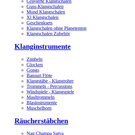
Gravierte Klangschalen
Guss-Klangschalen
Mond Klangschalen
Xl Klangschalen
Geschenksets
Klangschalen ohne Planetenton
Klangschalen Zubehör
Klanginstrumente
Zimbeln
Glocken
Gongs
Bansuri Flöte
Klangstäbe - Klangrohre
Trommeln - Percussions
Windspiele - Klangspiele
Maultrommeln
Blasinstrumente
Muschelhorn
Räucherstäbchen
Nag Champa Satya