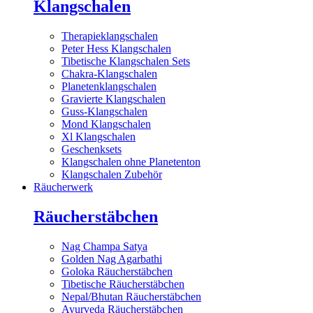
Klangschalen
Therapieklangschalen
Peter Hess Klangschalen
Tibetische Klangschalen Sets
Chakra-Klangschalen
Planetenklangschalen
Gravierte Klangschalen
Guss-Klangschalen
Mond Klangschalen
Xl Klangschalen
Geschenksets
Klangschalen ohne Planetenton
Klangschalen Zubehör
Räucherwerk
Räucherstäbchen
Nag Champa Satya
Golden Nag Agarbathi
Goloka Räucherstäbchen
Tibetische Räucherstäbchen
Nepal/Bhutan Räucherstäbchen
Ayurveda Räucherstäbchen