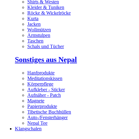
Shirts & Westen
Kleider & Tuniken
Röcke & Wickelröcke
Kurta
Jacken
Wollmützen
Armstulpen
Taschen
Schals und Tücher
Sonstiges aus Nepal
Hanfprodukte
Meditationskissen
Körperpflege
Aufkleber - Sticker
Aufnäher - Patch
Magnete
Papierprodukte
Tibetische Buchhüllen
Auto-/Fensterhänger
Nepal Tee
Klangschalen