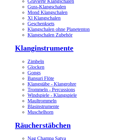
Gravierte Klangschalen
Guss-Klangschalen
Mond Klangschalen
Xl Klangschalen
Geschenksets
Klangschalen ohne Planetenton
Klangschalen Zubehör
Klanginstrumente
Zimbeln
Glocken
Gongs
Bansuri Flöte
Klangstäbe - Klangrohre
Trommeln - Percussions
Windspiele - Klangspiele
Maultrommeln
Blasinstrumente
Muschelhorn
Räucherstäbchen
Nag Champa Satya