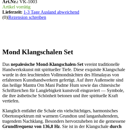
Art.Nr.:
VK-1003
Artikel vorrätig
Lieferzeit:
1-3 Tage Ausland abweichend
(0)
|
Rezension schreiben
Mond Klangschalen Set
Das
nepalesische Mond-Klangschalen-Set
vereint traditionelle
Handwerkskunst mit spiritueller Tiefe. Diese exquisite Klangschale
wurde in den leuchtenden Vollmondnächten des Himalayas von
erfahrenen Kunsthandwerkern gefertigt. Auf ihrer Außenseite sind
das heilige Mantra Om Mani Padme Hum sowie das chinesische
Schriftzeichen für Langlebigkeit kunstvoll eingraviert — Symbole,
die ihre ästhetische Schönheit betonen und ihre spirituelle Kraft
vertiefen.
Klanglich entfaltet die Schale ein vielschichtiges, harmonisches
Obertonspektrum mit warmem Grundton und langanhaltendem,
tragendem Nachklang. Besonders hervorzuheben ist die gemessene
Grundfrequenz von 136,8 Hz
. Sie ist in der Klangschale
durch