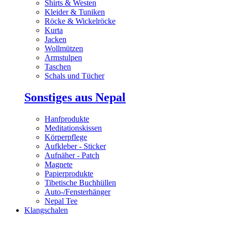
Shirts & Westen
Kleider & Tuniken
Röcke & Wickelröcke
Kurta
Jacken
Wollmützen
Armstulpen
Taschen
Schals und Tücher
Sonstiges aus Nepal
Hanfprodukte
Meditationskissen
Körperpflege
Aufkleber - Sticker
Aufnäher - Patch
Magnete
Papierprodukte
Tibetische Buchhüllen
Auto-/Fensterhänger
Nepal Tee
Klangschalen