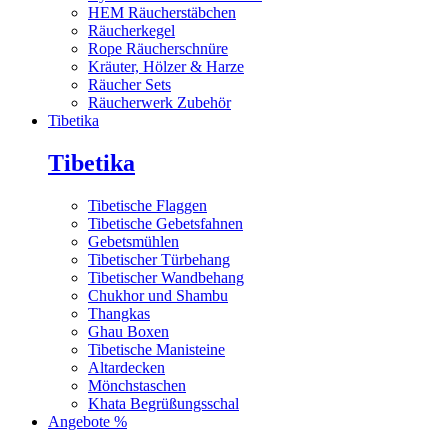
HEM Räucherstäbchen
Räucherkegel
Rope Räucherschnüre
Kräuter, Hölzer & Harze
Räucher Sets
Räucherwerk Zubehör
Tibetika
Tibetika
Tibetische Flaggen
Tibetische Gebetsfahnen
Gebetsmühlen
Tibetischer Türbehang
Tibetischer Wandbehang
Chukhor und Shambu
Thangkas
Ghau Boxen
Tibetische Manisteine
Altardecken
Mönchstaschen
Khata Begrüßungsschal
Angebote %