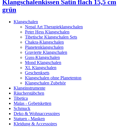
Klangschalenkissen Satin flach 15,5 cm
grün
Klangschalen
Nepal Art Therapieklangschalen
Peter Hess Klangschalen
Tibetische Klangschalen Sets
Chakra-Klangschalen
Planetenklangschalen
Gravierte Klangschalen
Guss-Klangschalen
Mond Klangschalen
XL Klangschalen
Geschenksets
Klangschalen ohne Planetenton
Klangschalen Zubehör
Klanginstrumente
Räucherstäbchen
Tibetica
Malas - Gebetsketten
Schmuck
Deko & Wohnaccessoires
Statuen - Masken
Kleidung & Accessoires