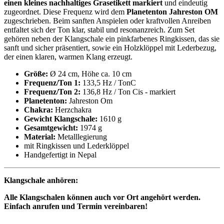
einen kleines nachhaltiges Grasetikett markiert
und eindeutig
zugeordnet. Diese Frequenz wird dem
Planetenton Jahreston OM
zugeschrieben. Beim sanften Anspielen oder kraftvollen Anreiben
entfaltet sich der Ton klar, stabil und resonanzreich. Zum Set
gehören neben der Klangschale ein pinkfarbenes Ringkissen, das sie
sanft und sicher präsentiert, sowie ein Holzklöppel mit Lederbezug,
der einen klaren, warmen Klang erzeugt.
Größe:
Ø 24 cm, Höhe ca. 10 cm
Frequenz/Ton 1:
133,5 Hz / TonC
Frequenz/Ton 2:
136,8 Hz
/
Ton Cis - markiert
Planetenton:
Jahreston Om
Chakra:
Herzchakra
Gewicht Klangschale:
1610 g
Gesamtgewicht:
1974 g
Material:
Metalllegierung
mit Ringkissen und Lederklöppel
Handgefertigt in Nepal
Klangschale anhören:
Alle Klangschalen können auch vor Ort angehört werden.
Einfach anrufen und Termin vereinbaren!