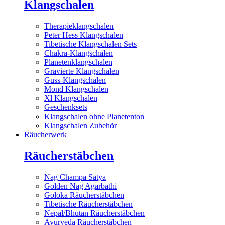
Klangschalen
Therapieklangschalen
Peter Hess Klangschalen
Tibetische Klangschalen Sets
Chakra-Klangschalen
Planetenklangschalen
Gravierte Klangschalen
Guss-Klangschalen
Mond Klangschalen
Xl Klangschalen
Geschenksets
Klangschalen ohne Planetenton
Klangschalen Zubehör
Räucherwerk
Räucherstäbchen
Nag Champa Satya
Golden Nag Agarbathi
Goloka Räucherstäbchen
Tibetische Räucherstäbchen
Nepal/Bhutan Räucherstäbchen
Ayurveda Räucherstäbchen