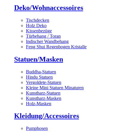
Deko/Wohnaccessoires
Tischdecken
Holz Deko
Kissenbezüge
Türbehang / Toran
Indischer Wandbehang
Feng Shui Regenbogen Kristalle
Statuen/Masken
Buddha-Statuen
Hindu Statuen
Vergoldete-Statuen
Kleine Mini Statuen Minaturen
Kunstharz-Statuen
Kunstharz-Masken
Holz-Masken
Kleidung/Accessoires
Pumphosen