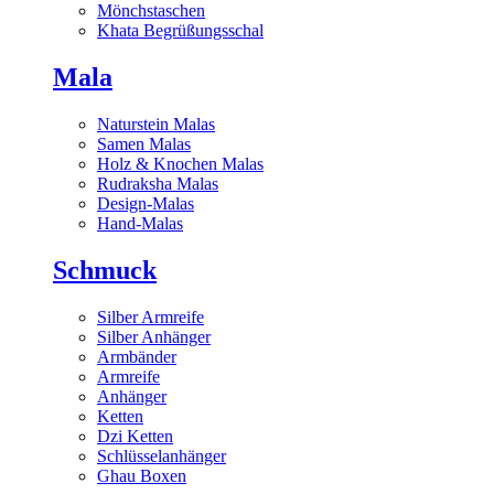
Mönchstaschen
Khata Begrüßungsschal
Mala
Naturstein Malas
Samen Malas
Holz & Knochen Malas
Rudraksha Malas
Design-Malas
Hand-Malas
Schmuck
Silber Armreife
Silber Anhänger
Armbänder
Armreife
Anhänger
Ketten
Dzi Ketten
Schlüsselanhänger
Ghau Boxen