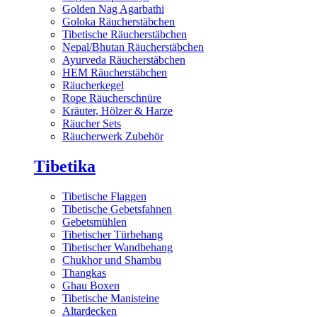
Golden Nag Agarbathi
Goloka Räucherstäbchen
Tibetische Räucherstäbchen
Nepal/Bhutan Räucherstäbchen
Ayurveda Räucherstäbchen
HEM Räucherstäbchen
Räucherkegel
Rope Räucherschnüre
Kräuter, Hölzer & Harze
Räucher Sets
Räucherwerk Zubehör
Tibetika
Tibetische Flaggen
Tibetische Gebetsfahnen
Gebetsmühlen
Tibetischer Türbehang
Tibetischer Wandbehang
Chukhor und Shambu
Thangkas
Ghau Boxen
Tibetische Manisteine
Altardecken