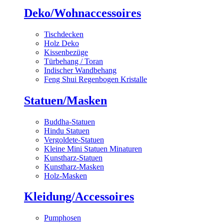
Deko/Wohnaccessoires
Tischdecken
Holz Deko
Kissenbezüge
Türbehang / Toran
Indischer Wandbehang
Feng Shui Regenbogen Kristalle
Statuen/Masken
Buddha-Statuen
Hindu Statuen
Vergoldete-Statuen
Kleine Mini Statuen Minaturen
Kunstharz-Statuen
Kunstharz-Masken
Holz-Masken
Kleidung/Accessoires
Pumphosen