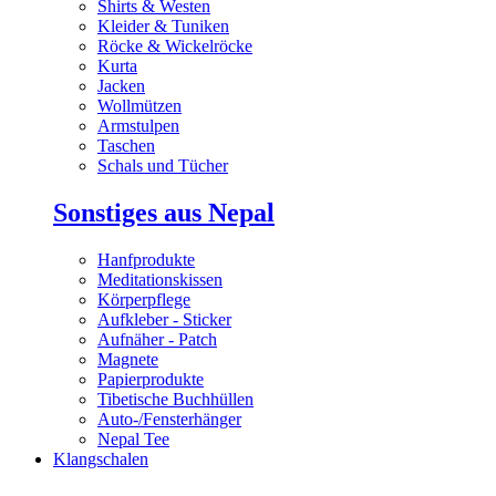
Shirts & Westen
Kleider & Tuniken
Röcke & Wickelröcke
Kurta
Jacken
Wollmützen
Armstulpen
Taschen
Schals und Tücher
Sonstiges aus Nepal
Hanfprodukte
Meditationskissen
Körperpflege
Aufkleber - Sticker
Aufnäher - Patch
Magnete
Papierprodukte
Tibetische Buchhüllen
Auto-/Fensterhänger
Nepal Tee
Klangschalen