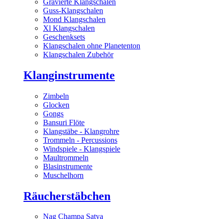
Gravierte Klangschalen
Guss-Klangschalen
Mond Klangschalen
Xl Klangschalen
Geschenksets
Klangschalen ohne Planetenton
Klangschalen Zubehör
Klanginstrumente
Zimbeln
Glocken
Gongs
Bansuri Flöte
Klangstäbe - Klangrohre
Trommeln - Percussions
Windspiele - Klangspiele
Maultrommeln
Blasinstrumente
Muschelhorn
Räucherstäbchen
Nag Champa Satya