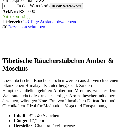
* Stückpreis inkl. MwSt
In den Warenkorb
In den Warenkorb
Art.Nr.:
RS-1090
Artikel vorrätig
Lieferzeit:
1-3 Tage Ausland abweichend
(0)
|
Rezension schreiben
Tibetische Räucherstäbchen Amber &
Moschus
Diese tibetischen Räucherstäbchen werden aus 35 verschiedenen
pflanzlichen Himalaya-Kräuter hergestellt. Zu den
Hauptbestandteilen gehören Amber und Moschus, welches dem
Weihrauch ein tiefes, reiches, erdiges Aroma beschert mit einer
dezenten, würzigen Note. Frei von künstlichen Duftstoffen und
Chemikalien. Ideal für Meditation, Yoga und Entspannung.
Inhalt:
35 - 40 Stäbchen
Länge:
17,5 cm
Hersteller:
Chandra Devi Incense