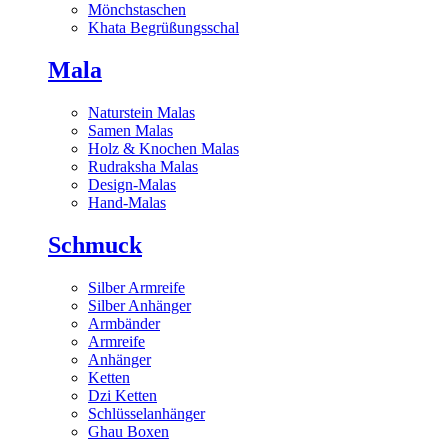
Mönchstaschen
Khata Begrüßungsschal
Mala
Naturstein Malas
Samen Malas
Holz & Knochen Malas
Rudraksha Malas
Design-Malas
Hand-Malas
Schmuck
Silber Armreife
Silber Anhänger
Armbänder
Armreife
Anhänger
Ketten
Dzi Ketten
Schlüsselanhänger
Ghau Boxen