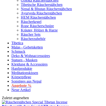
Goloka Räucherstäbchen
Tibetische Räucherstäbchen
Nepal & Bhutan Räucherstäbchen
Ayurveda Räucherstäbchen
HEM Räucherstäbchen
Räucherkegel
Rope Räucherschnüre
Kräuter, Hölzer & Harze
Räucher Sets
Räucherzubehör
Tibetica
Malas - Gebetsketten
Schmuck
Deko & Wohnaccessoires
Statuen - Masken
Kleidung & Accessoires
Hanfprodukte
Meditationskissen
Körperpflege
Sonstiges aus Nepal
Angebote %
Neue Artikel
Zuletzt angesehen