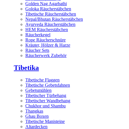
Golden Nag Agarbathi
Goloka Räucherstäbchen
Tibetische Räucherstäbchen
Nepal/Bhutan Räucherstäbchen
Ayurveda Räucherstäbchen
HEM Räucherstäbchen
Räucherkegel
Rope Räucherschnüre
Kräuter, Hölzer & Harze
Räucher Sets
Räucherwerk Zubehör
Tibetika
Tibetische Flaggen
Tibetische Gebetsfahnen
Gebetsmühlen
Tibetischer Türbehang
Tibetischer Wandbehang
Chukhor und Shambu
Thangkas
Ghau Boxen
Tibetische Manisteine
Altardecken