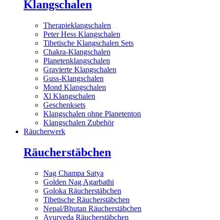
Klangschalen
Therapieklangschalen
Peter Hess Klangschalen
Tibetische Klangschalen Sets
Chakra-Klangschalen
Planetenklangschalen
Gravierte Klangschalen
Guss-Klangschalen
Mond Klangschalen
Xl Klangschalen
Geschenksets
Klangschalen ohne Planetenton
Klangschalen Zubehör
Räucherwerk
Räucherstäbchen
Nag Champa Satya
Golden Nag Agarbathi
Goloka Räucherstäbchen
Tibetische Räucherstäbchen
Nepal/Bhutan Räucherstäbchen
Ayurveda Räucherstäbchen