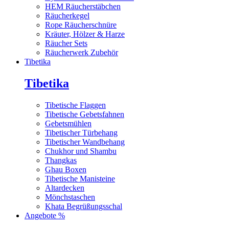
HEM Räucherstäbchen
Räucherkegel
Rope Räucherschnüre
Kräuter, Hölzer & Harze
Räucher Sets
Räucherwerk Zubehör
Tibetika
Tibetika
Tibetische Flaggen
Tibetische Gebetsfahnen
Gebetsmühlen
Tibetischer Türbehang
Tibetischer Wandbehang
Chukhor und Shambu
Thangkas
Ghau Boxen
Tibetische Manisteine
Altardecken
Mönchstaschen
Khata Begrüßungsschal
Angebote %