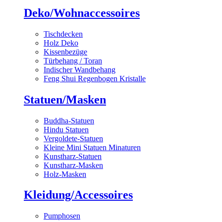
Deko/Wohnaccessoires
Tischdecken
Holz Deko
Kissenbezüge
Türbehang / Toran
Indischer Wandbehang
Feng Shui Regenbogen Kristalle
Statuen/Masken
Buddha-Statuen
Hindu Statuen
Vergoldete-Statuen
Kleine Mini Statuen Minaturen
Kunstharz-Statuen
Kunstharz-Masken
Holz-Masken
Kleidung/Accessoires
Pumphosen