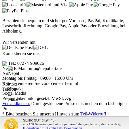
Bezahlen sie bequem und sicher per Vorkasse, PayPal, Kreditkarte,
Lastschrift, Rechnung, Google Pay, Apple Pay oder Barzahlung bei
Abholung.
Wir versenden mit
Kontaktieren sie uns
Tel.: 07274-909026
E-Mail: info@nepal-art.de
Montag bis Freitag - 09:00 - 15:00 Uhr
Bitte vereinbaren Sie vorab einen Termin!
Social Media
Preisangaben inkl. gesetzl. MwSt. zzgl.
Versandkosten.
Durchgestrichene Preise entsprechen dem bisherigen
Preis.
* Bitte beachten Sie unseren Hinweis zum
Teil-Widerruf!
Nepal Art - Handwerkskunst vom Dach der Welt © 2026 | Template
SEHR GUT
(4.94 / 5)
© 2009-2026 by
mod
ified eCommerce Shopsoftware
aus
158
Bewertungen bei: shopauskunft.de, google.com, shopvote.de ⓘ
Informationen zur Echtheit der Bewertungen