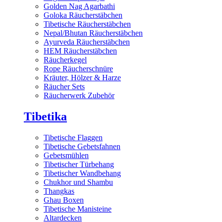
Golden Nag Agarbathi
Goloka Räucherstäbchen
Tibetische Räucherstäbchen
Nepal/Bhutan Räucherstäbchen
Ayurveda Räucherstäbchen
HEM Räucherstäbchen
Räucherkegel
Rope Räucherschnüre
Kräuter, Hölzer & Harze
Räucher Sets
Räucherwerk Zubehör
Tibetika
Tibetische Flaggen
Tibetische Gebetsfahnen
Gebetsmühlen
Tibetischer Türbehang
Tibetischer Wandbehang
Chukhor und Shambu
Thangkas
Ghau Boxen
Tibetische Manisteine
Altardecken