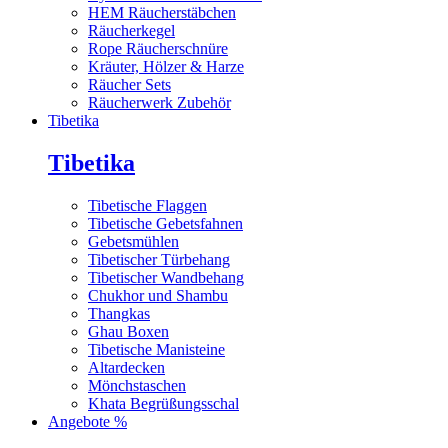
HEM Räucherstäbchen
Räucherkegel
Rope Räucherschnüre
Kräuter, Hölzer & Harze
Räucher Sets
Räucherwerk Zubehör
Tibetika
Tibetika
Tibetische Flaggen
Tibetische Gebetsfahnen
Gebetsmühlen
Tibetischer Türbehang
Tibetischer Wandbehang
Chukhor und Shambu
Thangkas
Ghau Boxen
Tibetische Manisteine
Altardecken
Mönchstaschen
Khata Begrüßungsschal
Angebote %