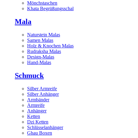
Mönchstaschen
Khata Begrüßungsschal
Mala
Naturstein Malas
Samen Malas
Holz & Knochen Malas
Rudraksha Malas
Design-Malas
Hand-Malas
Schmuck
Silber Armreife
Silber Anhänger
Armbänder
Armreife
Anhänger
Ketten
Dzi Ketten
Schlüsselanhänger
Ghau Boxen