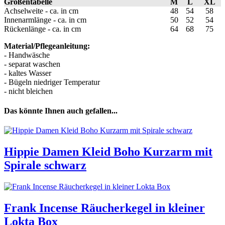
Größentabelle
M
L
XL
Achselweite - ca. in cm
48
54
58
Innenarmlänge - ca. in cm
50
52
54
Rückenlänge - ca. in cm
64
68
75
Material/Pflegeanleitung:
- Handwäsche
- separat waschen
- kaltes Wasser
- Bügeln niedriger Temperatur
- nicht bleichen
Das könnte Ihnen auch gefallen...
Hippie Damen Kleid Boho Kurzarm mit
Spirale schwarz
Frank Incense Räucherkegel in kleiner
Lokta Box