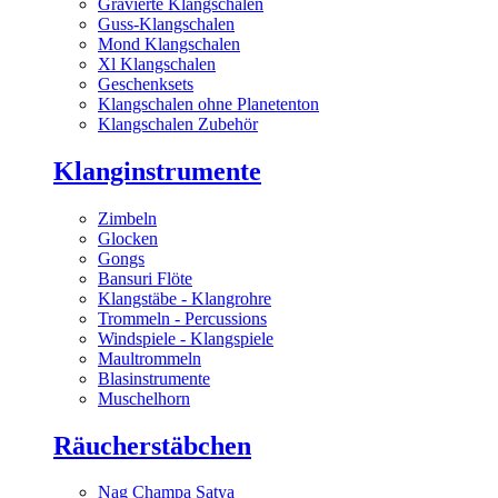
Gravierte Klangschalen
Guss-Klangschalen
Mond Klangschalen
Xl Klangschalen
Geschenksets
Klangschalen ohne Planetenton
Klangschalen Zubehör
Klanginstrumente
Zimbeln
Glocken
Gongs
Bansuri Flöte
Klangstäbe - Klangrohre
Trommeln - Percussions
Windspiele - Klangspiele
Maultrommeln
Blasinstrumente
Muschelhorn
Räucherstäbchen
Nag Champa Satya