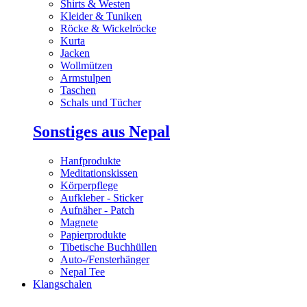
Shirts & Westen
Kleider & Tuniken
Röcke & Wickelröcke
Kurta
Jacken
Wollmützen
Armstulpen
Taschen
Schals und Tücher
Sonstiges aus Nepal
Hanfprodukte
Meditationskissen
Körperpflege
Aufkleber - Sticker
Aufnäher - Patch
Magnete
Papierprodukte
Tibetische Buchhüllen
Auto-/Fensterhänger
Nepal Tee
Klangschalen