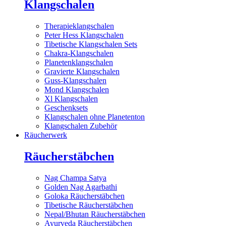
Klangschalen
Therapieklangschalen
Peter Hess Klangschalen
Tibetische Klangschalen Sets
Chakra-Klangschalen
Planetenklangschalen
Gravierte Klangschalen
Guss-Klangschalen
Mond Klangschalen
Xl Klangschalen
Geschenksets
Klangschalen ohne Planetenton
Klangschalen Zubehör
Räucherwerk
Räucherstäbchen
Nag Champa Satya
Golden Nag Agarbathi
Goloka Räucherstäbchen
Tibetische Räucherstäbchen
Nepal/Bhutan Räucherstäbchen
Ayurveda Räucherstäbchen