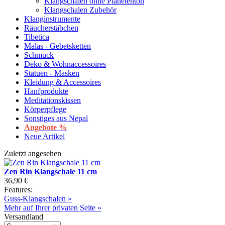
Klangschalen ohne Planetenton
Klangschalen Zubehör
Klanginstrumente
Räucherstäbchen
Tibetica
Malas - Gebetsketten
Schmuck
Deko & Wohnaccessoires
Statuen - Masken
Kleidung & Accessoires
Hanfprodukte
Meditationskissen
Körperpflege
Sonstiges aus Nepal
Angebote %
Neue Artikel
Zuletzt angesehen
Zen Rin Klangschale 11 cm
36,90 €
Features:
Guss-Klangschalen »
Mehr auf Ihrer privaten Seite »
Versandland