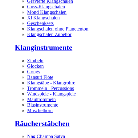
Gravierte Klangschalen
Guss-Klangschalen
Mond Klangschalen
Xl Klangschalen
Geschenksets
Klangschalen ohne Planetenton
Klangschalen Zubehör
Klanginstrumente
Zimbeln
Glocken
Gongs
Bansuri Flöte
Klangstäbe - Klangrohre
Trommeln - Percussions
Windspiele - Klangspiele
Maultrommeln
Blasinstrumente
Muschelhorn
Räucherstäbchen
Nag Champa Satya