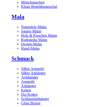
Mönchstaschen
Khata Begrüßungsschal
Mala
Naturstein Malas
Samen Malas
Holz & Knochen Malas
Rudraksha Malas
Design-Malas
Hand-Malas
Schmuck
Silber Armreife
Silber Anhänger
Armbänder
Armreife
Anhänger
Ketten
Dzi Ketten
Schlüsselanhänger
Ghau Boxen