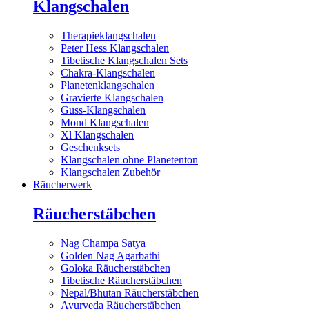
Klangschalen
Therapieklangschalen
Peter Hess Klangschalen
Tibetische Klangschalen Sets
Chakra-Klangschalen
Planetenklangschalen
Gravierte Klangschalen
Guss-Klangschalen
Mond Klangschalen
Xl Klangschalen
Geschenksets
Klangschalen ohne Planetenton
Klangschalen Zubehör
Räucherwerk
Räucherstäbchen
Nag Champa Satya
Golden Nag Agarbathi
Goloka Räucherstäbchen
Tibetische Räucherstäbchen
Nepal/Bhutan Räucherstäbchen
Ayurveda Räucherstäbchen