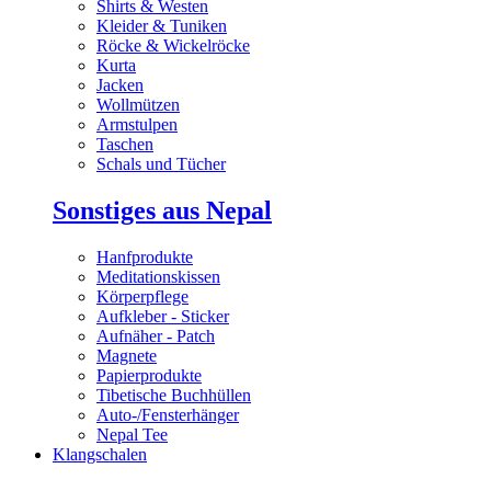
Shirts & Westen
Kleider & Tuniken
Röcke & Wickelröcke
Kurta
Jacken
Wollmützen
Armstulpen
Taschen
Schals und Tücher
Sonstiges aus Nepal
Hanfprodukte
Meditationskissen
Körperpflege
Aufkleber - Sticker
Aufnäher - Patch
Magnete
Papierprodukte
Tibetische Buchhüllen
Auto-/Fensterhänger
Nepal Tee
Klangschalen