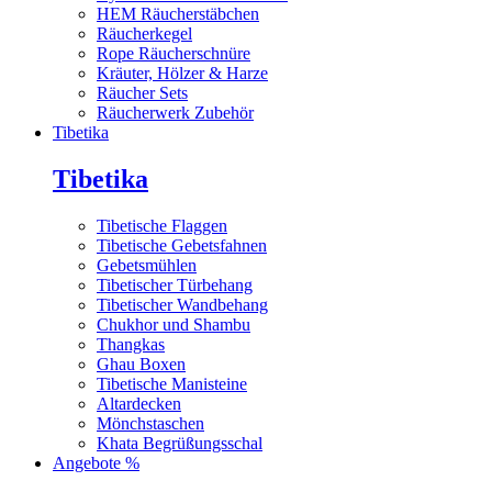
HEM Räucherstäbchen
Räucherkegel
Rope Räucherschnüre
Kräuter, Hölzer & Harze
Räucher Sets
Räucherwerk Zubehör
Tibetika
Tibetika
Tibetische Flaggen
Tibetische Gebetsfahnen
Gebetsmühlen
Tibetischer Türbehang
Tibetischer Wandbehang
Chukhor und Shambu
Thangkas
Ghau Boxen
Tibetische Manisteine
Altardecken
Mönchstaschen
Khata Begrüßungsschal
Angebote %