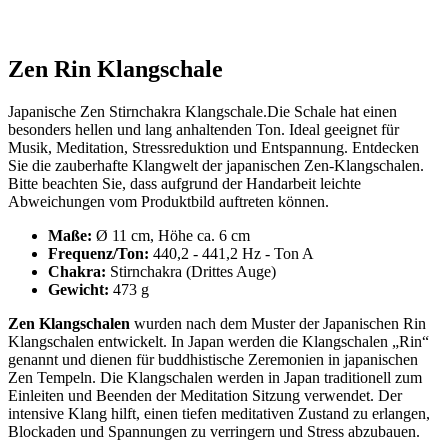
Zen Rin Klangschale
Japanische Zen Stirnchakra Klangschale.Die Schale hat einen
besonders hellen und lang anhaltenden Ton. Ideal geeignet für
Musik, Meditation, Stressreduktion und Entspannung. Entdecken
Sie die zauberhafte Klangwelt der japanischen Zen-Klangschalen.
Bitte beachten Sie, dass aufgrund der Handarbeit leichte
Abweichungen vom Produktbild auftreten können.
Maße:
Ø 11 cm, Höhe ca. 6 cm
Frequenz/Ton:
440,2 - 441,2 Hz - Ton A
Chakra:
Stirnchakra (Drittes Auge)
Gewicht:
473 g
Zen Klangschalen
wurden nach dem Muster der Japanischen Rin
Klangschalen entwickelt. In Japan werden die Klangschalen „Rin“
genannt und dienen für buddhistische Zeremonien in japanischen
Zen Tempeln. Die Klangschalen werden in Japan traditionell zum
Einleiten und Beenden der Meditation Sitzung verwendet. Der
intensive Klang hilft, einen tiefen meditativen Zustand zu erlangen,
Blockaden und Spannungen zu verringern und Stress abzubauen.