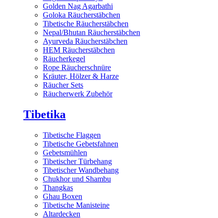
Golden Nag Agarbathi
Goloka Räucherstäbchen
Tibetische Räucherstäbchen
Nepal/Bhutan Räucherstäbchen
Ayurveda Räucherstäbchen
HEM Räucherstäbchen
Räucherkegel
Rope Räucherschnüre
Kräuter, Hölzer & Harze
Räucher Sets
Räucherwerk Zubehör
Tibetika
Tibetische Flaggen
Tibetische Gebetsfahnen
Gebetsmühlen
Tibetischer Türbehang
Tibetischer Wandbehang
Chukhor und Shambu
Thangkas
Ghau Boxen
Tibetische Manisteine
Altardecken