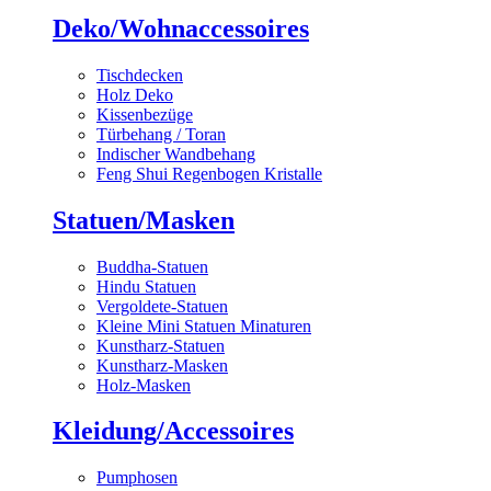
Deko/Wohnaccessoires
Tischdecken
Holz Deko
Kissenbezüge
Türbehang / Toran
Indischer Wandbehang
Feng Shui Regenbogen Kristalle
Statuen/Masken
Buddha-Statuen
Hindu Statuen
Vergoldete-Statuen
Kleine Mini Statuen Minaturen
Kunstharz-Statuen
Kunstharz-Masken
Holz-Masken
Kleidung/Accessoires
Pumphosen