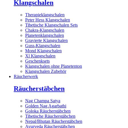
Klangschalen
Therapieklangschalen
Peter Hess Klangschalen
Tibetische Klangschalen Sets
Chakra-Klangschalen
Planetenklangschalen
Gravierte Klangschalen
Guss-Klangschalen
Mond Klangschalen
Xl Klangschalen
Geschenksets
Klangschalen ohne Planetenton
Klangschalen Zubehör
Räucherwerk
Räucherstäbchen
Nag Champa Satya
Golden Nag Agarbathi
Goloka Räucherstäbchen
Tibetische Räucherstäbchen
Nepal/Bhutan Räucherstäbchen
Ayurveda Räucherstäbchen