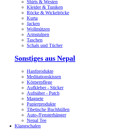
Shirts & Westen
Kleider & Tuniken
Röcke & Wickelröcke
Kurta
Jacken
Wollmützen
Armstulpen
Taschen
Schals und Tücher
Sonstiges aus Nepal
Hanfprodukte
Meditationskissen
Körperpflege
Aufkleber - Sticker
Aufnäher - Patch
Magnete
Papierprodukte
Tibetische Buchhüllen
Auto-/Fensterhänger
Nepal Tee
Klangschalen