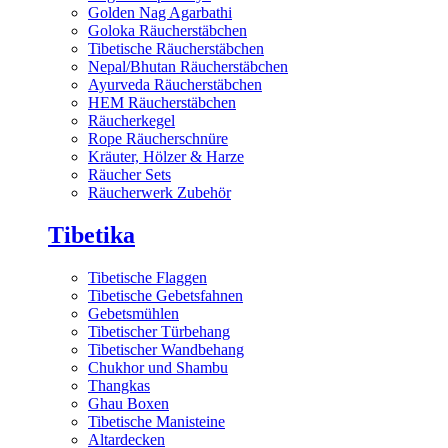
Golden Nag Agarbathi
Goloka Räucherstäbchen
Tibetische Räucherstäbchen
Nepal/Bhutan Räucherstäbchen
Ayurveda Räucherstäbchen
HEM Räucherstäbchen
Räucherkegel
Rope Räucherschnüre
Kräuter, Hölzer & Harze
Räucher Sets
Räucherwerk Zubehör
Tibetika
Tibetische Flaggen
Tibetische Gebetsfahnen
Gebetsmühlen
Tibetischer Türbehang
Tibetischer Wandbehang
Chukhor und Shambu
Thangkas
Ghau Boxen
Tibetische Manisteine
Altardecken