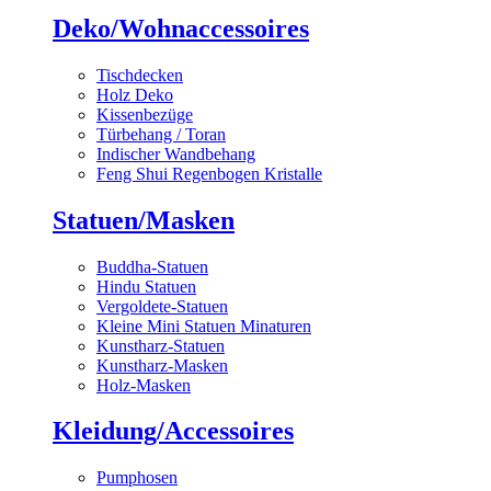
Deko/Wohnaccessoires
Tischdecken
Holz Deko
Kissenbezüge
Türbehang / Toran
Indischer Wandbehang
Feng Shui Regenbogen Kristalle
Statuen/Masken
Buddha-Statuen
Hindu Statuen
Vergoldete-Statuen
Kleine Mini Statuen Minaturen
Kunstharz-Statuen
Kunstharz-Masken
Holz-Masken
Kleidung/Accessoires
Pumphosen