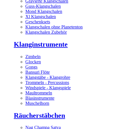
Gravierte Klangschalen
Guss-Klangschalen
Mond Klangschalen
Xl Klangschalen
Geschenksets
Klangschalen ohne Planetenton
Klangschalen Zubehör
Klanginstrumente
Zimbeln
Glocken
Gongs
Bansuri Flöte
Klangstäbe - Klangrohre
Trommeln - Percussions
Windspiele - Klangspiele
Maultrommeln
Blasinstrumente
Muschelhorn
Räucherstäbchen
Nag Champa Satya