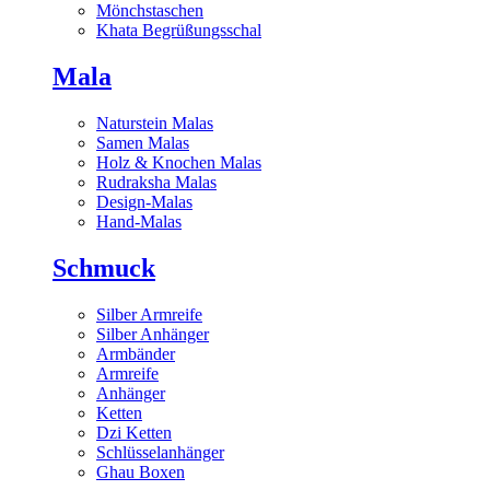
Mönchstaschen
Khata Begrüßungsschal
Mala
Naturstein Malas
Samen Malas
Holz & Knochen Malas
Rudraksha Malas
Design-Malas
Hand-Malas
Schmuck
Silber Armreife
Silber Anhänger
Armbänder
Armreife
Anhänger
Ketten
Dzi Ketten
Schlüsselanhänger
Ghau Boxen