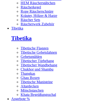
HEM Räucherstäbchen
Räucherkegel
Rope Räucherschnüre
Kräuter, Hölzer & Harze
Räucher Sets
Räucherwerk Zubehör
Tibetika
Tibetika
Tibetische Flaggen
Tibetische Gebetsfahnen
Gebetsmühlen
Tibetischer Türbehang
Tibetischer Wandbehang
Chukhor und Shambu
Thangkas
Ghau Boxen
Tibetische Manisteine
Altardecken
Mönchstaschen
Khata Begrüßungsschal
Angebote %