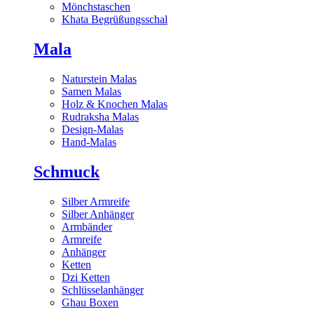
Mönchstaschen
Khata Begrüßungsschal
Mala
Naturstein Malas
Samen Malas
Holz & Knochen Malas
Rudraksha Malas
Design-Malas
Hand-Malas
Schmuck
Silber Armreife
Silber Anhänger
Armbänder
Armreife
Anhänger
Ketten
Dzi Ketten
Schlüsselanhänger
Ghau Boxen