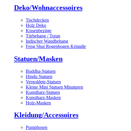
Deko/Wohnaccessoires
Tischdecken
Holz Deko
Kissenbezüge
Türbehang / Toran
Indischer Wandbehang
Feng Shui Regenbogen Kristalle
Statuen/Masken
Buddha-Statuen
Hindu Statuen
Vergoldete-Statuen
Kleine Mini Statuen Minaturen
Kunstharz-Statuen
Kunstharz-Masken
Holz-Masken
Kleidung/Accessoires
Pumphosen