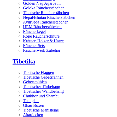
Golden Nag Agarbathi
Goloka Räucherstäbchen
Tibetische Räucherstäbchen
Nepal/Bhutan Räucherstäbchen
Ayurveda Räucherstäbchen
HEM Räucherstäbchen
Räucherkegel
Rope Räucherschnüre
Kräuter, Hölzer & Harze
Räucher Sets
Räucherwerk Zubehör
Tibetika
Tibetische Flaggen
Tibetische Gebetsfahnen
Gebetsmühlen
Tibetischer Türbehang
Tibetischer Wandbehang
Chukhor und Shambu
Thangkas
Ghau Boxen
Tibetische Manisteine
Altardecken