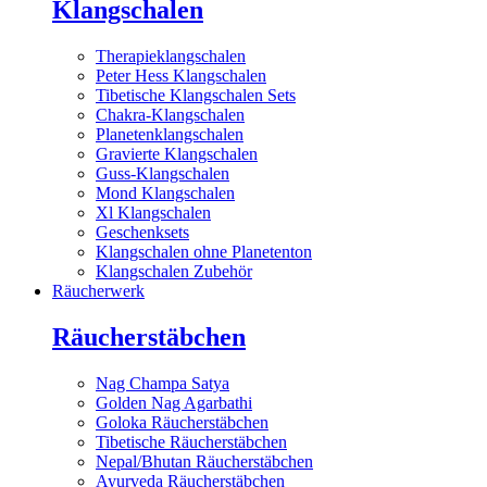
Klangschalen
Therapieklangschalen
Peter Hess Klangschalen
Tibetische Klangschalen Sets
Chakra-Klangschalen
Planetenklangschalen
Gravierte Klangschalen
Guss-Klangschalen
Mond Klangschalen
Xl Klangschalen
Geschenksets
Klangschalen ohne Planetenton
Klangschalen Zubehör
Räucherwerk
Räucherstäbchen
Nag Champa Satya
Golden Nag Agarbathi
Goloka Räucherstäbchen
Tibetische Räucherstäbchen
Nepal/Bhutan Räucherstäbchen
Ayurveda Räucherstäbchen