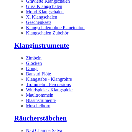
Gravierte Klangschalen
Guss-Klangschalen
Mond Klangschalen
Xl Klangschalen
Geschenksets
Klangschalen ohne Planetenton
Klangschalen Zubehör
Klanginstrumente
Zimbeln
Glocken
Gongs
Bansuri Flöte
Klangstäbe - Klangrohre
Trommeln - Percussions
Windspiele - Klangspiele
Maultrommeln
Blasinstrumente
Muschelhorn
Räucherstäbchen
Nag Champa Satya