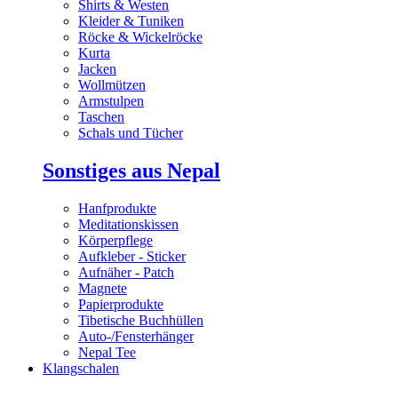
Shirts & Westen
Kleider & Tuniken
Röcke & Wickelröcke
Kurta
Jacken
Wollmützen
Armstulpen
Taschen
Schals und Tücher
Sonstiges aus Nepal
Hanfprodukte
Meditationskissen
Körperpflege
Aufkleber - Sticker
Aufnäher - Patch
Magnete
Papierprodukte
Tibetische Buchhüllen
Auto-/Fensterhänger
Nepal Tee
Klangschalen