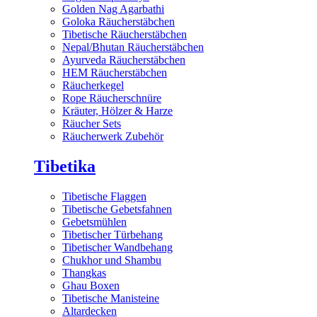
Golden Nag Agarbathi
Goloka Räucherstäbchen
Tibetische Räucherstäbchen
Nepal/Bhutan Räucherstäbchen
Ayurveda Räucherstäbchen
HEM Räucherstäbchen
Räucherkegel
Rope Räucherschnüre
Kräuter, Hölzer & Harze
Räucher Sets
Räucherwerk Zubehör
Tibetika
Tibetische Flaggen
Tibetische Gebetsfahnen
Gebetsmühlen
Tibetischer Türbehang
Tibetischer Wandbehang
Chukhor und Shambu
Thangkas
Ghau Boxen
Tibetische Manisteine
Altardecken