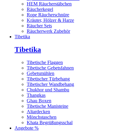
HEM Räucherstäbchen
Räucherkegel
Rope Räucherschnüre
Kräuter, Hölzer & Harze
Räucher Sets
Räucherwerk Zubehör
Tibetika
Tibetika
Tibetische Flaggen
Tibetische Gebetsfahnen
Gebetsmühlen
Tibetischer Türbehang
Tibetischer Wandbehang
Chukhor und Shambu
Thangkas
Ghau Boxen
Tibetische Manisteine
Altardecken
Mönchstaschen
Khata Begrüßungsschal
Angebote %