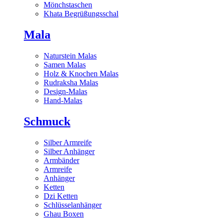
Mönchstaschen
Khata Begrüßungsschal
Mala
Naturstein Malas
Samen Malas
Holz & Knochen Malas
Rudraksha Malas
Design-Malas
Hand-Malas
Schmuck
Silber Armreife
Silber Anhänger
Armbänder
Armreife
Anhänger
Ketten
Dzi Ketten
Schlüsselanhänger
Ghau Boxen