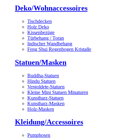
Deko/Wohnaccessoires
Tischdecken
Holz Deko
Kissenbezüge
Türbehang / Toran
Indischer Wandbehang
Feng Shui Regenbogen Kristalle
Statuen/Masken
Buddha-Statuen
Hindu Statuen
Vergoldete-Statuen
Kleine Mini Statuen Minaturen
Kunstharz-Statuen
Kunstharz-Masken
Holz-Masken
Kleidung/Accessoires
Pumphosen