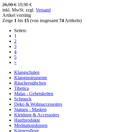
26,90 €
19,90 €
inkl. MwSt. zzgl.
Versand
Artikel vorrätig
Zeige
1
bis
15
(von insgesamt
74
Artikeln)
Seiten:
1
2
3
4
5
»
Klangschalen
Klanginstrumente
Räucherstäbchen
Tibetica
Malas - Gebetsketten
Schmuck
Deko & Wohnaccessoires
Statuen - Masken
Kleidung & Accessoires
Hanfprodukte
Meditationskissen
Körperpflege