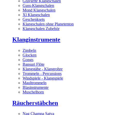
Gravierte Klangschalen
Guss-Klangschalen
Mond Klangschalen
Xl Klangschalen
Geschenksets
Klangschalen ohne Planetenton
Klangschalen Zubehör
Klanginstrumente
Zimbeln
Glocken
Gongs
Bansuri Flöte
Klangstäbe - Klangrohre
Trommeln - Percussions
Windspiele - Klangspiele
Maultrommeln
Blasinstrumente
Muschelhorn
Räucherstäbchen
Nag Champa Satya