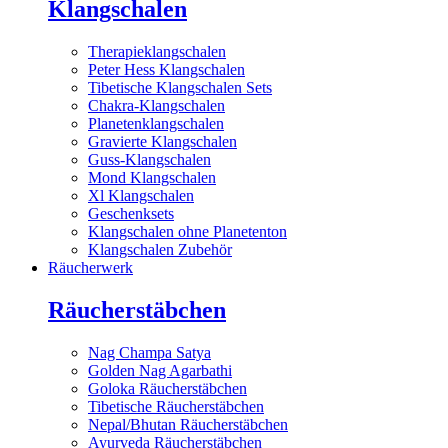
Klangschalen
Therapieklangschalen
Peter Hess Klangschalen
Tibetische Klangschalen Sets
Chakra-Klangschalen
Planetenklangschalen
Gravierte Klangschalen
Guss-Klangschalen
Mond Klangschalen
Xl Klangschalen
Geschenksets
Klangschalen ohne Planetenton
Klangschalen Zubehör
Räucherwerk
Räucherstäbchen
Nag Champa Satya
Golden Nag Agarbathi
Goloka Räucherstäbchen
Tibetische Räucherstäbchen
Nepal/Bhutan Räucherstäbchen
Ayurveda Räucherstäbchen