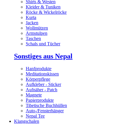
Shirts & Westen
Kleider & Tuniken
Röcke & Wickelröcke
Kurta
Jacken
Wollmützen
Armstulpen
Taschen
Schals und Tücher
Sonstiges aus Nepal
Hanfprodukte
Meditationskissen
Körperpflege
Aufkleber - Sticker
Aufnäher - Patch
Magnete
Papierprodukte
Tibetische Buchhüllen
Auto-/Fensterhänger
Nepal Tee
Klangschalen