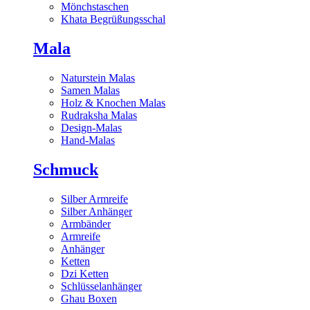
Mönchstaschen
Khata Begrüßungsschal
Mala
Naturstein Malas
Samen Malas
Holz & Knochen Malas
Rudraksha Malas
Design-Malas
Hand-Malas
Schmuck
Silber Armreife
Silber Anhänger
Armbänder
Armreife
Anhänger
Ketten
Dzi Ketten
Schlüsselanhänger
Ghau Boxen