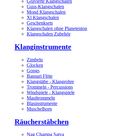
Gravierte Klangschalen
Guss-Klangschalen
Mond Klangschalen
Xl Klangschalen
Geschenksets
Klangschalen ohne Planetenton
Klangschalen Zubehör
Klanginstrumente
Zimbeln
Glocken
Gongs
Bansuri Flöte
Klangstäbe - Klangrohre
Trommeln - Percussions
Windspiele - Klangspiele
Maultrommeln
Blasinstrumente
Muschelhorn
Räucherstäbchen
Nag Champa Satya