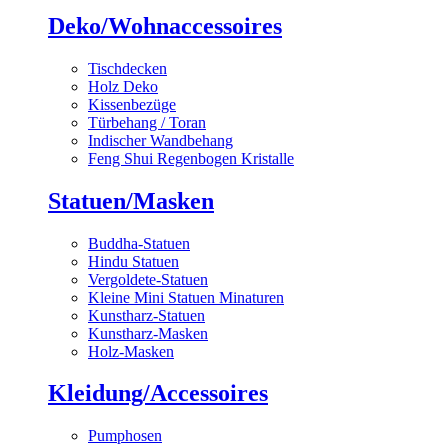
Deko/Wohnaccessoires
Tischdecken
Holz Deko
Kissenbezüge
Türbehang / Toran
Indischer Wandbehang
Feng Shui Regenbogen Kristalle
Statuen/Masken
Buddha-Statuen
Hindu Statuen
Vergoldete-Statuen
Kleine Mini Statuen Minaturen
Kunstharz-Statuen
Kunstharz-Masken
Holz-Masken
Kleidung/Accessoires
Pumphosen