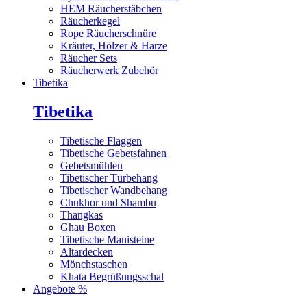
HEM Räucherstäbchen
Räucherkegel
Rope Räucherschnüre
Kräuter, Hölzer & Harze
Räucher Sets
Räucherwerk Zubehör
Tibetika
Tibetika
Tibetische Flaggen
Tibetische Gebetsfahnen
Gebetsmühlen
Tibetischer Türbehang
Tibetischer Wandbehang
Chukhor und Shambu
Thangkas
Ghau Boxen
Tibetische Manisteine
Altardecken
Mönchstaschen
Khata Begrüßungsschal
Angebote %