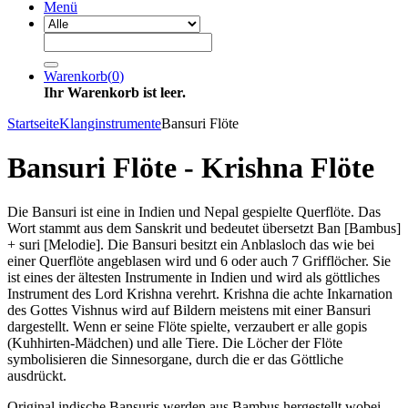
Menü
Warenkorb
(
0
)
Ihr Warenkorb ist leer.
Startseite
Klanginstrumente
Bansuri Flöte
Bansuri Flöte - Krishna Flöte
Die Bansuri ist eine in Indien und Nepal gespielte Querflöte. Das
Wort stammt aus dem Sanskrit und bedeutet übersetzt Ban [Bambus]
+ suri [Melodie]. Die Bansuri besitzt ein Anblasloch das wie bei
einer Querflöte angeblasen wird und 6 oder auch 7 Grifflöcher. Sie
ist eines der ältesten Instrumente in Indien und wird als göttliches
Instrument des Lord Krishna verehrt. Krishna die achte Inkarnation
des Gottes Vishnus wird auf Bildern meistens mit einer Bansuri
dargestellt. Wenn er seine Flöte spielte, verzaubert er alle gopis
(Kuhhirten-Mädchen) und alle Tiere. Die Löcher der Flöte
symbolisieren die Sinnesorgane, durch die er das Göttliche
ausdrückt.
Original indische Bansuris werden aus Bambus hergestellt wobei