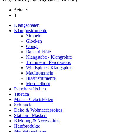
Seiten:
1
Klangschalen
Klanginstrumente
Zimbeln
Glocken
Gongs
Bansuri Flöte
Klangstäbe - Klangrohre
Trommeln - Percussions
Windspiele - Klangspiele
Maultrommeln
Blasinstrumente
Muschelhorn
Räucherstäbchen
Tibetica
Malas - Gebetsketten
Schmuck
Deko & Wohnaccessoires
Statuen - Masken
Kleidung & Accessoires
Hanfprodukte
Meditationskissen