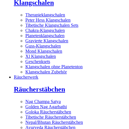
Klangschalen
Therapieklangschalen
Peter Hess Klangschalen
Tibetische Klangschalen Sets
Chakra-Klangschalen
Planetenklangschalen
Gravierte Klangschalen
Guss-Klangschalen
Mond Klangschalen
Xl Klangschalen
Geschenksets
Klangschalen ohne Planetenton
Klangschalen Zubehör
Räucherwerk
Räucherstäbchen
Nag Champa Satya
Golden Nag Agarbathi
Goloka Räucherstäbchen
Tibetische Räucherstäbchen
Nepal/Bhutan Räucherstäbchen
Ayurveda Räucherstäbchen