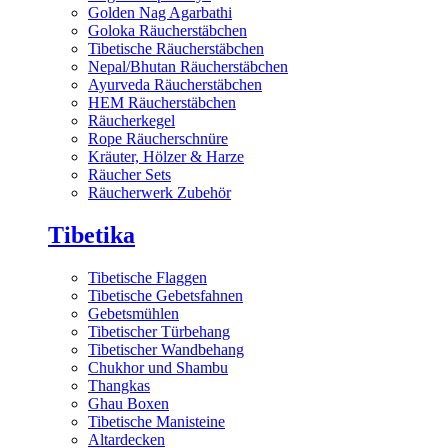
Golden Nag Agarbathi
Goloka Räucherstäbchen
Tibetische Räucherstäbchen
Nepal/Bhutan Räucherstäbchen
Ayurveda Räucherstäbchen
HEM Räucherstäbchen
Räucherkegel
Rope Räucherschnüre
Kräuter, Hölzer & Harze
Räucher Sets
Räucherwerk Zubehör
Tibetika
Tibetische Flaggen
Tibetische Gebetsfahnen
Gebetsmühlen
Tibetischer Türbehang
Tibetischer Wandbehang
Chukhor und Shambu
Thangkas
Ghau Boxen
Tibetische Manisteine
Altardecken