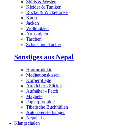
Shirts & Westen
Kleider & Tuniken
Röcke & Wickelröcke
Kurta
Jacken
Wollmützen
Armstulpen
Taschen
Schals und Tücher
Sonstiges aus Nepal
Hanfprodukte
Meditationskissen
Körperpflege
Aufkleber - Sticker
Aufnäher - Patch
Magnete
Papierprodukte
Tibetische Buchhüllen
Auto-/Fensterhänger
Nepal Tee
Klangschalen