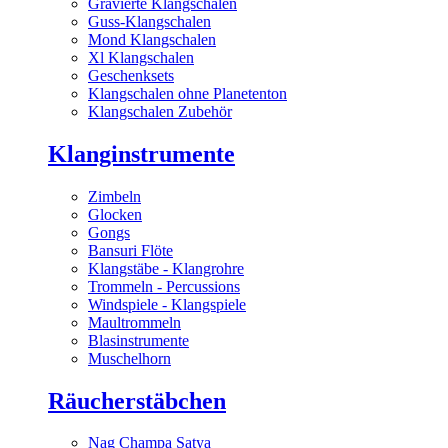
Gravierte Klangschalen
Guss-Klangschalen
Mond Klangschalen
Xl Klangschalen
Geschenksets
Klangschalen ohne Planetenton
Klangschalen Zubehör
Klanginstrumente
Zimbeln
Glocken
Gongs
Bansuri Flöte
Klangstäbe - Klangrohre
Trommeln - Percussions
Windspiele - Klangspiele
Maultrommeln
Blasinstrumente
Muschelhorn
Räucherstäbchen
Nag Champa Satya