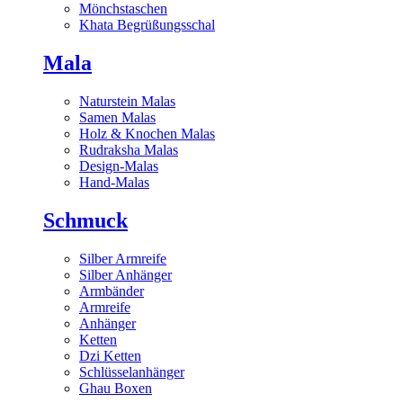
Mönchstaschen
Khata Begrüßungsschal
Mala
Naturstein Malas
Samen Malas
Holz & Knochen Malas
Rudraksha Malas
Design-Malas
Hand-Malas
Schmuck
Silber Armreife
Silber Anhänger
Armbänder
Armreife
Anhänger
Ketten
Dzi Ketten
Schlüsselanhänger
Ghau Boxen