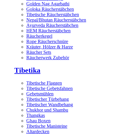
Golden Nag Agarbathi
Goloka Räucherstäbchen
Tibetische Räucherstäbchen
Nepal/Bhutan Räucherstäbchen
Ayurveda Räucherstäbchen
HEM Räucherstäbchen
Räucherkegel
Rope Räucherschnüre
Kräuter, Hölzer & Harze
Räucher Sets
Räucherwerk Zubehör
Tibetika
Tibetische Flaggen
Tibetische Gebetsfahnen
Gebetsmühlen
Tibetischer Türbehang
Tibetischer Wandbehang
Chukhor und Shambu
Thangkas
Ghau Boxen
Tibetische Manisteine
Altardecken