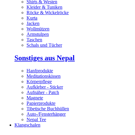
Shirts & Westen
Kleider & Tuniken
Röcke & Wickelröcke
Kurta
Jacken
Wollmützen
Armstulpen
Taschen
Schals und Tücher
Sonstiges aus Nepal
Hanfprodukte
Meditationskissen
Körperpflege
Aufkleber - Sticker
Aufnäher - Patch
Magnete
Papierprodukte
Tibetische Buchhüllen
Auto-/Fensterhänger
Nepal Tee
Klangschalen