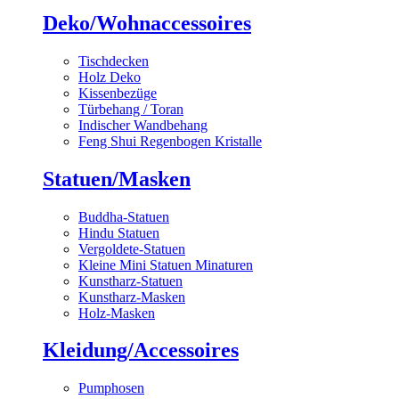
Deko/Wohnaccessoires
Tischdecken
Holz Deko
Kissenbezüge
Türbehang / Toran
Indischer Wandbehang
Feng Shui Regenbogen Kristalle
Statuen/Masken
Buddha-Statuen
Hindu Statuen
Vergoldete-Statuen
Kleine Mini Statuen Minaturen
Kunstharz-Statuen
Kunstharz-Masken
Holz-Masken
Kleidung/Accessoires
Pumphosen