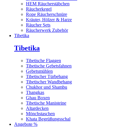
HEM Räucherstäbchen
Räucherkegel
Rope Räucherschnüre
Kräuter, Hölzer & Harze
Räucher Sets
Räucherwerk Zubehör
Tibetika
Tibetika
Tibetische Flaggen
Tibetische Gebetsfahnen
Gebetsmühlen
Tibetischer Türbehang
Tibetischer Wandbehang
Chukhor und Shambu
Thangkas
Ghau Boxen
Tibetische Manisteine
Altardecken
Mönchstaschen
Khata Begrüßungsschal
Angebote %