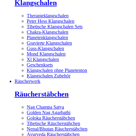
Klangschalen
Therapieklangschalen
Peter Hess Klangschalen
Tibetische Klangschalen Sets
Chakra-Klangschalen
Planetenklangschalen
Gravierte Klangschalen
Guss-Klangschalen
Mond Klangschalen
Xl Klangschalen
Geschenksets
Klangschalen ohne Planetenton
Klangschalen Zubehör
Räucherwerk
Räucherstäbchen
Nag Champa Satya
Golden Nag Agarbathi
Goloka Räucherstäbchen
Tibetische Räucherstäbchen
Nepal/Bhutan Räucherstäbchen
Ayurveda Räucherstäbchen