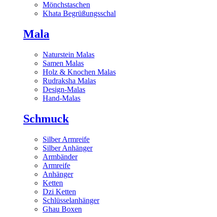
Mönchstaschen
Khata Begrüßungsschal
Mala
Naturstein Malas
Samen Malas
Holz & Knochen Malas
Rudraksha Malas
Design-Malas
Hand-Malas
Schmuck
Silber Armreife
Silber Anhänger
Armbänder
Armreife
Anhänger
Ketten
Dzi Ketten
Schlüsselanhänger
Ghau Boxen