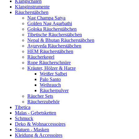
Klangschalen
Klanginstrumente
Räucherstäbchen
Nag Champa Satya
Golden Nag Agarbathi
Goloka Räucherstäbchen
Tibetische Räucherstäbchen
Nepal & Bhutan Räucherstäbchen
Ayurveda Räucherstäbchen
HEM Räucherstäbchen
Räucherkegel
Rope Räucherschnüre
Kräuter, Hölzer & Harze
Weißer Salbei
Palo Santo
Weihrauch
Räucherpulver
Räucher Sets
Räucherzubehör
Tibetica
Malas - Gebetsketten
Schmuck
Deko & Wohnaccessoires
Statuen - Masken
Kleidung & Accessoires