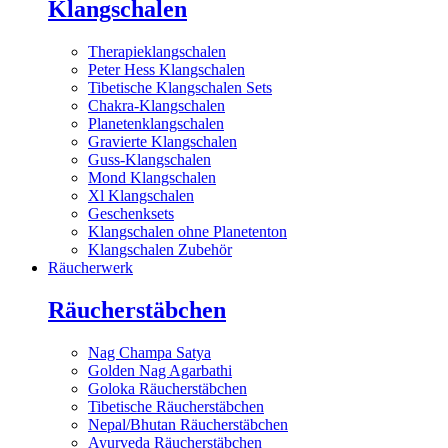
Klangschalen
Therapieklangschalen
Peter Hess Klangschalen
Tibetische Klangschalen Sets
Chakra-Klangschalen
Planetenklangschalen
Gravierte Klangschalen
Guss-Klangschalen
Mond Klangschalen
Xl Klangschalen
Geschenksets
Klangschalen ohne Planetenton
Klangschalen Zubehör
Räucherwerk
Räucherstäbchen
Nag Champa Satya
Golden Nag Agarbathi
Goloka Räucherstäbchen
Tibetische Räucherstäbchen
Nepal/Bhutan Räucherstäbchen
Ayurveda Räucherstäbchen