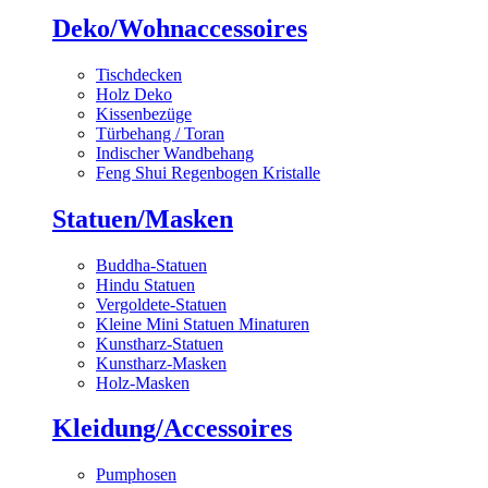
Deko/Wohnaccessoires
Tischdecken
Holz Deko
Kissenbezüge
Türbehang / Toran
Indischer Wandbehang
Feng Shui Regenbogen Kristalle
Statuen/Masken
Buddha-Statuen
Hindu Statuen
Vergoldete-Statuen
Kleine Mini Statuen Minaturen
Kunstharz-Statuen
Kunstharz-Masken
Holz-Masken
Kleidung/Accessoires
Pumphosen