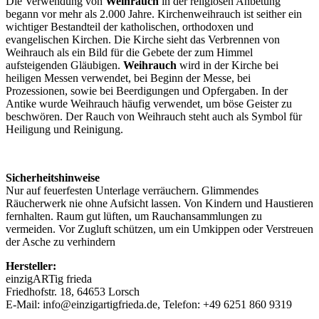
Die Verwendung von
Weihrauch
in der religiösen Anbetung
begann vor mehr als 2.000 Jahre. Kirchenweihrauch ist seither ein
wichtiger Bestandteil der katholischen, orthodoxen und
evangelischen Kirchen. Die Kirche sieht das Verbrennen von
Weihrauch als ein Bild für die Gebete der zum Himmel
aufsteigenden Gläubigen.
Weihrauch
wird in der Kirche bei
heiligen Messen verwendet, bei Beginn der Messe, bei
Prozessionen, sowie bei Beerdigungen und Opfergaben. In der
Antike wurde Weihrauch häufig verwendet, um böse Geister zu
beschwören. Der Rauch von Weihrauch steht auch als Symbol für
Heiligung und Reinigung.
Sicherheitshinweise
Nur auf feuerfesten Unterlage verräuchern. Glimmendes
Räucherwerk nie ohne Aufsicht lassen. Von Kindern und Haustieren
fernhalten. Raum gut lüften, um Rauchansammlungen zu
vermeiden. Vor Zugluft schützen, um ein Umkippen oder Verstreuen
der Asche zu verhindern
Hersteller:
einzigARTig frieda
Friedhofstr. 18, 64653 Lorsch
E-Mail: info@einzigartigfrieda.de, Telefon: +49 6251 860 9319