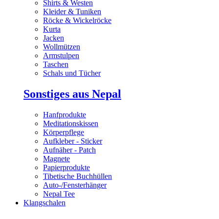
Shirts & Westen
Kleider & Tuniken
Röcke & Wickelröcke
Kurta
Jacken
Wollmützen
Armstulpen
Taschen
Schals und Tücher
Sonstiges aus Nepal
Hanfprodukte
Meditationskissen
Körperpflege
Aufkleber - Sticker
Aufnäher - Patch
Magnete
Papierprodukte
Tibetische Buchhüllen
Auto-/Fensterhänger
Nepal Tee
Klangschalen