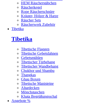
HEM Räucherstäbchen
Räucherkegel
Rope Räucherschnüre
Kräuter, Hölzer & Harze
Räucher Sets
Räucherwerk Zubehör
Tibetika
Tibetika
Tibetische Flaggen
Tibetische Gebetsfahnen
Gebetsmühlen
Tibetischer Türbehang
Tibetischer Wandbehang
Chukhor und Shambu
Thangkas
Ghau Boxen
Tibetische Manisteine
Altardecken
Mönchstaschen
Khata Begrüßungsschal
Angebote %