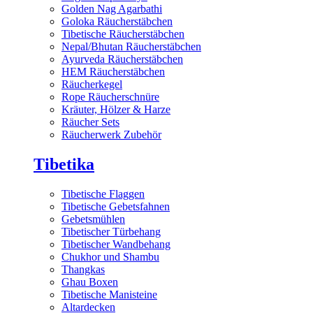
Golden Nag Agarbathi
Goloka Räucherstäbchen
Tibetische Räucherstäbchen
Nepal/Bhutan Räucherstäbchen
Ayurveda Räucherstäbchen
HEM Räucherstäbchen
Räucherkegel
Rope Räucherschnüre
Kräuter, Hölzer & Harze
Räucher Sets
Räucherwerk Zubehör
Tibetika
Tibetische Flaggen
Tibetische Gebetsfahnen
Gebetsmühlen
Tibetischer Türbehang
Tibetischer Wandbehang
Chukhor und Shambu
Thangkas
Ghau Boxen
Tibetische Manisteine
Altardecken