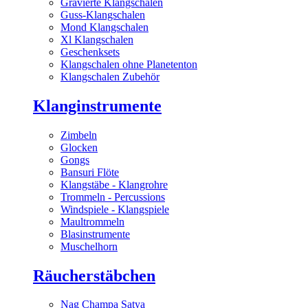
Gravierte Klangschalen
Guss-Klangschalen
Mond Klangschalen
Xl Klangschalen
Geschenksets
Klangschalen ohne Planetenton
Klangschalen Zubehör
Klanginstrumente
Zimbeln
Glocken
Gongs
Bansuri Flöte
Klangstäbe - Klangrohre
Trommeln - Percussions
Windspiele - Klangspiele
Maultrommeln
Blasinstrumente
Muschelhorn
Räucherstäbchen
Nag Champa Satya