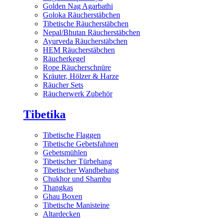
Golden Nag Agarbathi
Goloka Räucherstäbchen
Tibetische Räucherstäbchen
Nepal/Bhutan Räucherstäbchen
Ayurveda Räucherstäbchen
HEM Räucherstäbchen
Räucherkegel
Rope Räucherschnüre
Kräuter, Hölzer & Harze
Räucher Sets
Räucherwerk Zubehör
Tibetika
Tibetische Flaggen
Tibetische Gebetsfahnen
Gebetsmühlen
Tibetischer Türbehang
Tibetischer Wandbehang
Chukhor und Shambu
Thangkas
Ghau Boxen
Tibetische Manisteine
Altardecken