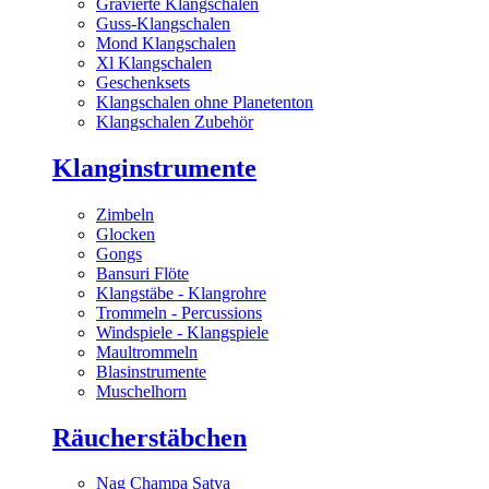
Gravierte Klangschalen
Guss-Klangschalen
Mond Klangschalen
Xl Klangschalen
Geschenksets
Klangschalen ohne Planetenton
Klangschalen Zubehör
Klanginstrumente
Zimbeln
Glocken
Gongs
Bansuri Flöte
Klangstäbe - Klangrohre
Trommeln - Percussions
Windspiele - Klangspiele
Maultrommeln
Blasinstrumente
Muschelhorn
Räucherstäbchen
Nag Champa Satya