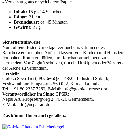
- Verpackung aus recyclebarem Papier
Inhalt:
15 g - 14 Stäbchen
Länge:
21 cm
Brenndauer:
ca. 45 Minuten
Gewicht:
25 g
Sicherheitshinweise
Nur auf feuerfesten Unterlage verräuchern. Glimmendes
Räucherwerk nie ohne Aufsicht lassen. Von Kindern und Haustieren
fernhalten. Raum gut lüften, um Rauchansammlungen zu
vermeiden. Vor Zugluft schützen, um ein Umkippen oder Verstreuen
der Asche zu verhindern.
Hersteller:
Goloka Seva Trust, P9C6+6Q3, 148/25, Industrial Suburb,
Yeshwanthpur, Bangalore - 560 022, Karnataka, India
Tel.: +91 80 2337 7269, E-Mail: info@golokaincense.org
Verantwortlicher im Sinne GPSR:
Nepal Art, Kropsburgweg 2, 76726 Germersheim,
E-Mail: info@nepal-art.de
Das könnte Ihnen auch gefallen...