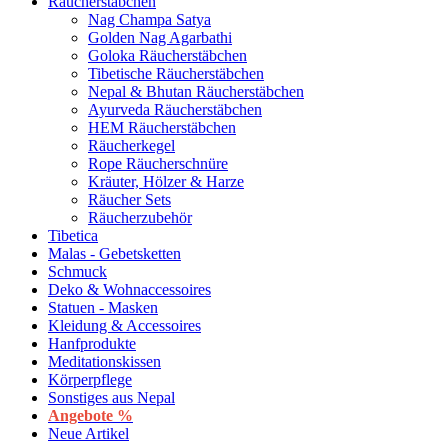
Räucherstäbchen
Nag Champa Satya
Golden Nag Agarbathi
Goloka Räucherstäbchen
Tibetische Räucherstäbchen
Nepal & Bhutan Räucherstäbchen
Ayurveda Räucherstäbchen
HEM Räucherstäbchen
Räucherkegel
Rope Räucherschnüre
Kräuter, Hölzer & Harze
Räucher Sets
Räucherzubehör
Tibetica
Malas - Gebetsketten
Schmuck
Deko & Wohnaccessoires
Statuen - Masken
Kleidung & Accessoires
Hanfprodukte
Meditationskissen
Körperpflege
Sonstiges aus Nepal
Angebote %
Neue Artikel