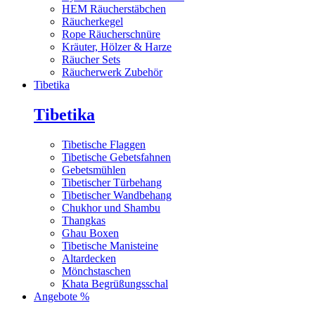
HEM Räucherstäbchen
Räucherkegel
Rope Räucherschnüre
Kräuter, Hölzer & Harze
Räucher Sets
Räucherwerk Zubehör
Tibetika
Tibetika
Tibetische Flaggen
Tibetische Gebetsfahnen
Gebetsmühlen
Tibetischer Türbehang
Tibetischer Wandbehang
Chukhor und Shambu
Thangkas
Ghau Boxen
Tibetische Manisteine
Altardecken
Mönchstaschen
Khata Begrüßungsschal
Angebote %