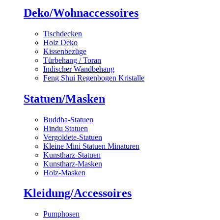
Deko/Wohnaccessoires
Tischdecken
Holz Deko
Kissenbezüge
Türbehang / Toran
Indischer Wandbehang
Feng Shui Regenbogen Kristalle
Statuen/Masken
Buddha-Statuen
Hindu Statuen
Vergoldete-Statuen
Kleine Mini Statuen Minaturen
Kunstharz-Statuen
Kunstharz-Masken
Holz-Masken
Kleidung/Accessoires
Pumphosen