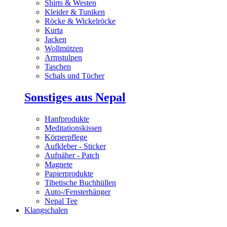
Shirts & Westen
Kleider & Tuniken
Röcke & Wickelröcke
Kurta
Jacken
Wollmützen
Armstulpen
Taschen
Schals und Tücher
Sonstiges aus Nepal
Hanfprodukte
Meditationskissen
Körperpflege
Aufkleber - Sticker
Aufnäher - Patch
Magnete
Papierprodukte
Tibetische Buchhüllen
Auto-/Fensterhänger
Nepal Tee
Klangschalen