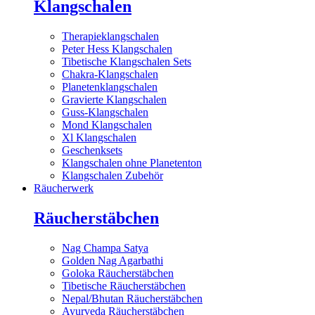
Klangschalen
Therapieklangschalen
Peter Hess Klangschalen
Tibetische Klangschalen Sets
Chakra-Klangschalen
Planetenklangschalen
Gravierte Klangschalen
Guss-Klangschalen
Mond Klangschalen
Xl Klangschalen
Geschenksets
Klangschalen ohne Planetenton
Klangschalen Zubehör
Räucherwerk
Räucherstäbchen
Nag Champa Satya
Golden Nag Agarbathi
Goloka Räucherstäbchen
Tibetische Räucherstäbchen
Nepal/Bhutan Räucherstäbchen
Ayurveda Räucherstäbchen