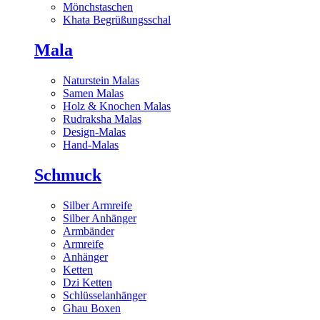
Mönchstaschen
Khata Begrüßungsschal
Mala
Naturstein Malas
Samen Malas
Holz & Knochen Malas
Rudraksha Malas
Design-Malas
Hand-Malas
Schmuck
Silber Armreife
Silber Anhänger
Armbänder
Armreife
Anhänger
Ketten
Dzi Ketten
Schlüsselanhänger
Ghau Boxen