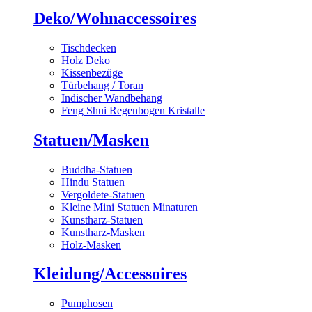
Deko/Wohnaccessoires
Tischdecken
Holz Deko
Kissenbezüge
Türbehang / Toran
Indischer Wandbehang
Feng Shui Regenbogen Kristalle
Statuen/Masken
Buddha-Statuen
Hindu Statuen
Vergoldete-Statuen
Kleine Mini Statuen Minaturen
Kunstharz-Statuen
Kunstharz-Masken
Holz-Masken
Kleidung/Accessoires
Pumphosen