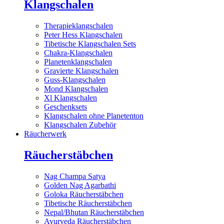
Klangschalen
Therapieklangschalen
Peter Hess Klangschalen
Tibetische Klangschalen Sets
Chakra-Klangschalen
Planetenklangschalen
Gravierte Klangschalen
Guss-Klangschalen
Mond Klangschalen
Xl Klangschalen
Geschenksets
Klangschalen ohne Planetenton
Klangschalen Zubehör
Räucherwerk
Räucherstäbchen
Nag Champa Satya
Golden Nag Agarbathi
Goloka Räucherstäbchen
Tibetische Räucherstäbchen
Nepal/Bhutan Räucherstäbchen
Ayurveda Räucherstäbchen