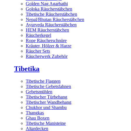
Golden Nag Agarbathi
Goloka Räucherstäbchen
Tibetische Räucherstäbchen
Nepal/Bhutan Räucherstäbchen
Ayurveda Räucherstäbchen
HEM Räucherstäbchen
Räucherkegel
Rope Räucherschnüre
Kräuter, Hölzer & Harze
Räucher Sets
Räucherwerk Zubehör
Tibetika
Tibetische Flaggen
Tibetische Gebetsfahnen
Gebetsmühlen
Tibetischer Türbehang
Tibetischer Wandbehang
Chukhor und Shambu
Thangkas
Ghau Boxen
Tibetische Manisteine
Altardecken