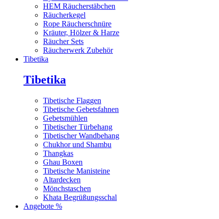
HEM Räucherstäbchen
Räucherkegel
Rope Räucherschnüre
Kräuter, Hölzer & Harze
Räucher Sets
Räucherwerk Zubehör
Tibetika
Tibetika
Tibetische Flaggen
Tibetische Gebetsfahnen
Gebetsmühlen
Tibetischer Türbehang
Tibetischer Wandbehang
Chukhor und Shambu
Thangkas
Ghau Boxen
Tibetische Manisteine
Altardecken
Mönchstaschen
Khata Begrüßungsschal
Angebote %