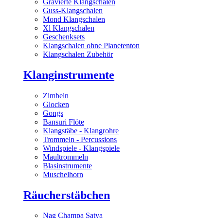
Gravierte Klangschalen
Guss-Klangschalen
Mond Klangschalen
Xl Klangschalen
Geschenksets
Klangschalen ohne Planetenton
Klangschalen Zubehör
Klanginstrumente
Zimbeln
Glocken
Gongs
Bansuri Flöte
Klangstäbe - Klangrohre
Trommeln - Percussions
Windspiele - Klangspiele
Maultrommeln
Blasinstrumente
Muschelhorn
Räucherstäbchen
Nag Champa Satya