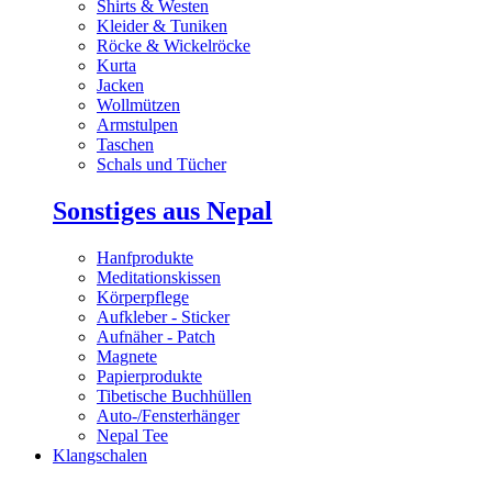
Shirts & Westen
Kleider & Tuniken
Röcke & Wickelröcke
Kurta
Jacken
Wollmützen
Armstulpen
Taschen
Schals und Tücher
Sonstiges aus Nepal
Hanfprodukte
Meditationskissen
Körperpflege
Aufkleber - Sticker
Aufnäher - Patch
Magnete
Papierprodukte
Tibetische Buchhüllen
Auto-/Fensterhänger
Nepal Tee
Klangschalen