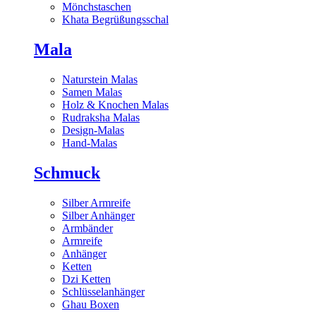
Mönchstaschen
Khata Begrüßungsschal
Mala
Naturstein Malas
Samen Malas
Holz & Knochen Malas
Rudraksha Malas
Design-Malas
Hand-Malas
Schmuck
Silber Armreife
Silber Anhänger
Armbänder
Armreife
Anhänger
Ketten
Dzi Ketten
Schlüsselanhänger
Ghau Boxen