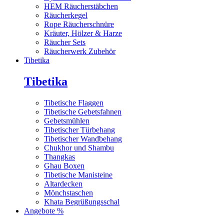
HEM Räucherstäbchen
Räucherkegel
Rope Räucherschnüre
Kräuter, Hölzer & Harze
Räucher Sets
Räucherwerk Zubehör
Tibetika
Tibetika
Tibetische Flaggen
Tibetische Gebetsfahnen
Gebetsmühlen
Tibetischer Türbehang
Tibetischer Wandbehang
Chukhor und Shambu
Thangkas
Ghau Boxen
Tibetische Manisteine
Altardecken
Mönchstaschen
Khata Begrüßungsschal
Angebote %