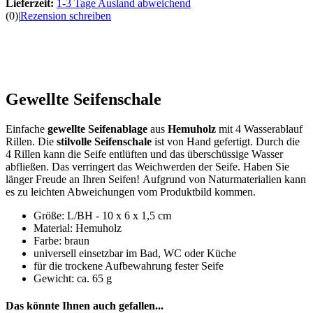
Lieferzeit:
1-3 Tage Ausland abweichend
(0)
|
Rezension schreiben
Gewellte Seifenschale
Einfache
gewellte Seifenablage
aus
Hemuholz
mit 4 Wasserablauf
Rillen. Die
stilvolle Seifenschale
ist von Hand gefertigt. Durch die
4 Rillen kann die Seife entlüften und das überschüssige Wasser
abfließen. Das verringert das Weichwerden der Seife. Haben Sie
länger Freude an Ihren Seifen! Aufgrund von Naturmaterialien kann
es zu leichten Abweichungen vom Produktbild kommen.
Größe: L/BH - 10 x 6 x 1,5 cm
Material: Hemuholz
Farbe: braun
universell einsetzbar im Bad, WC oder Küche
für die trockene Aufbewahrung fester Seife
Gewicht: ca. 65 g
Das könnte Ihnen auch gefallen...