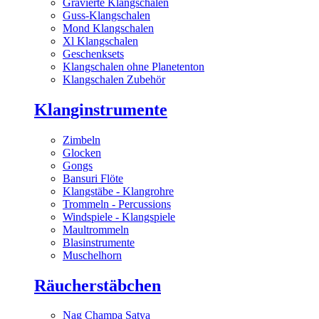
Gravierte Klangschalen
Guss-Klangschalen
Mond Klangschalen
Xl Klangschalen
Geschenksets
Klangschalen ohne Planetenton
Klangschalen Zubehör
Klanginstrumente
Zimbeln
Glocken
Gongs
Bansuri Flöte
Klangstäbe - Klangrohre
Trommeln - Percussions
Windspiele - Klangspiele
Maultrommeln
Blasinstrumente
Muschelhorn
Räucherstäbchen
Nag Champa Satya