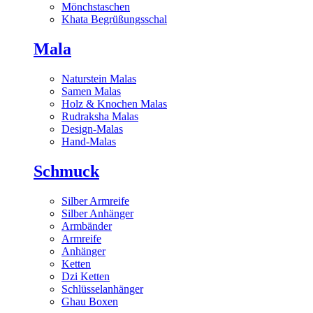
Mönchstaschen
Khata Begrüßungsschal
Mala
Naturstein Malas
Samen Malas
Holz & Knochen Malas
Rudraksha Malas
Design-Malas
Hand-Malas
Schmuck
Silber Armreife
Silber Anhänger
Armbänder
Armreife
Anhänger
Ketten
Dzi Ketten
Schlüsselanhänger
Ghau Boxen