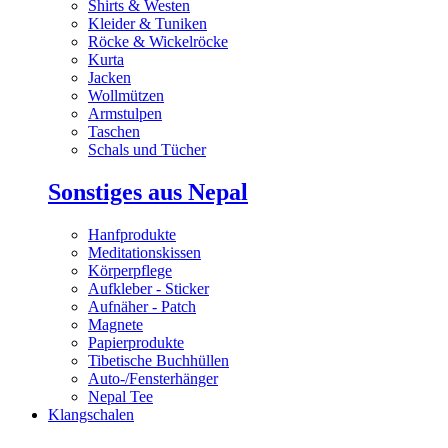
Shirts & Westen
Kleider & Tuniken
Röcke & Wickelröcke
Kurta
Jacken
Wollmützen
Armstulpen
Taschen
Schals und Tücher
Sonstiges aus Nepal
Hanfprodukte
Meditationskissen
Körperpflege
Aufkleber - Sticker
Aufnäher - Patch
Magnete
Papierprodukte
Tibetische Buchhüllen
Auto-/Fensterhänger
Nepal Tee
Klangschalen