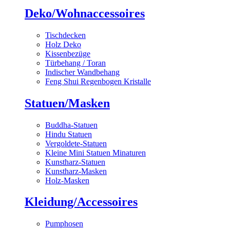
Deko/Wohnaccessoires
Tischdecken
Holz Deko
Kissenbezüge
Türbehang / Toran
Indischer Wandbehang
Feng Shui Regenbogen Kristalle
Statuen/Masken
Buddha-Statuen
Hindu Statuen
Vergoldete-Statuen
Kleine Mini Statuen Minaturen
Kunstharz-Statuen
Kunstharz-Masken
Holz-Masken
Kleidung/Accessoires
Pumphosen