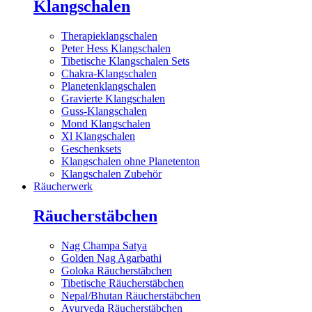
Klangschalen
Therapieklangschalen
Peter Hess Klangschalen
Tibetische Klangschalen Sets
Chakra-Klangschalen
Planetenklangschalen
Gravierte Klangschalen
Guss-Klangschalen
Mond Klangschalen
Xl Klangschalen
Geschenksets
Klangschalen ohne Planetenton
Klangschalen Zubehör
Räucherwerk
Räucherstäbchen
Nag Champa Satya
Golden Nag Agarbathi
Goloka Räucherstäbchen
Tibetische Räucherstäbchen
Nepal/Bhutan Räucherstäbchen
Ayurveda Räucherstäbchen