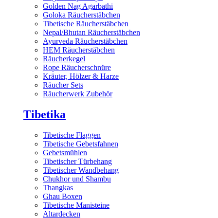
Golden Nag Agarbathi
Goloka Räucherstäbchen
Tibetische Räucherstäbchen
Nepal/Bhutan Räucherstäbchen
Ayurveda Räucherstäbchen
HEM Räucherstäbchen
Räucherkegel
Rope Räucherschnüre
Kräuter, Hölzer & Harze
Räucher Sets
Räucherwerk Zubehör
Tibetika
Tibetische Flaggen
Tibetische Gebetsfahnen
Gebetsmühlen
Tibetischer Türbehang
Tibetischer Wandbehang
Chukhor und Shambu
Thangkas
Ghau Boxen
Tibetische Manisteine
Altardecken