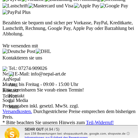
Bezahlen sie bequem und sicher per Vorkasse, PayPal, Kreditkarte,
Lastschrift, Rechnung, Google Pay, Apple Pay oder Barzahlung bei
Abholung.
Wir versenden mit
Kontaktieren sie uns
Tel.: 07274-909026
E-Mail: info@nepal-art.de
Montag bis Freitag - 09:00 - 15:00 Uhr
Bitte vereinbaren Sie vorab einen Termin!
Social Media
Preisangaben inkl. gesetzl. MwSt. zzgl.
Versandkosten.
Durchgestrichene Preise entsprechen dem bisherigen
Preis.
* Bitte beachten Sie unseren Hinweis zum
Teil-Widerruf!
Nepal Art - Handwerkskunst vom Dach der Welt © 2026 | Template
SEHR GUT
(4.94 / 5)
© 2009-2026 by
mod
ified eCommerce Shopsoftware
aus
158
Bewertungen bei: shopauskunft.de, google.com, shopvote.de ⓘ
Informationen zur Echtheit der Bewertungen