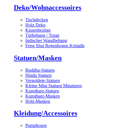
Deko/Wohnaccessoires
Tischdecken
Holz Deko
Kissenbezüge
Türbehang / Toran
Indischer Wandbehang
Feng Shui Regenbogen Kristalle
Statuen/Masken
Buddha-Statuen
Hindu Statuen
Vergoldete-Statuen
Kleine Mini Statuen Minaturen
Kunstharz-Statuen
Kunstharz-Masken
Holz-Masken
Kleidung/Accessoires
Pumphosen