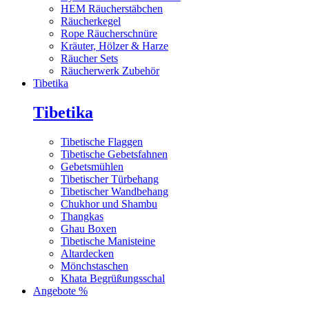
HEM Räucherstäbchen
Räucherkegel
Rope Räucherschnüre
Kräuter, Hölzer & Harze
Räucher Sets
Räucherwerk Zubehör
Tibetika
Tibetika
Tibetische Flaggen
Tibetische Gebetsfahnen
Gebetsmühlen
Tibetischer Türbehang
Tibetischer Wandbehang
Chukhor und Shambu
Thangkas
Ghau Boxen
Tibetische Manisteine
Altardecken
Mönchstaschen
Khata Begrüßungsschal
Angebote %