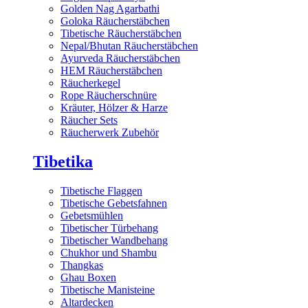
Golden Nag Agarbathi
Goloka Räucherstäbchen
Tibetische Räucherstäbchen
Nepal/Bhutan Räucherstäbchen
Ayurveda Räucherstäbchen
HEM Räucherstäbchen
Räucherkegel
Rope Räucherschnüre
Kräuter, Hölzer & Harze
Räucher Sets
Räucherwerk Zubehör
Tibetika
Tibetische Flaggen
Tibetische Gebetsfahnen
Gebetsmühlen
Tibetischer Türbehang
Tibetischer Wandbehang
Chukhor und Shambu
Thangkas
Ghau Boxen
Tibetische Manisteine
Altardecken