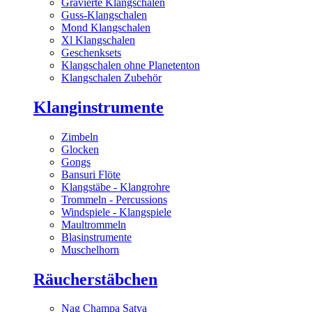
Gravierte Klangschalen
Guss-Klangschalen
Mond Klangschalen
Xl Klangschalen
Geschenksets
Klangschalen ohne Planetenton
Klangschalen Zubehör
Klanginstrumente
Zimbeln
Glocken
Gongs
Bansuri Flöte
Klangstäbe - Klangrohre
Trommeln - Percussions
Windspiele - Klangspiele
Maultrommeln
Blasinstrumente
Muschelhorn
Räucherstäbchen
Nag Champa Satya