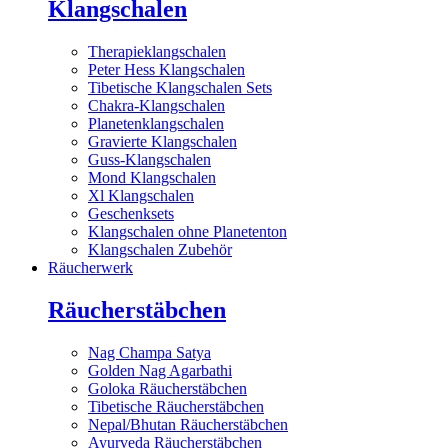
Klangschalen
Therapieklangschalen
Peter Hess Klangschalen
Tibetische Klangschalen Sets
Chakra-Klangschalen
Planetenklangschalen
Gravierte Klangschalen
Guss-Klangschalen
Mond Klangschalen
Xl Klangschalen
Geschenksets
Klangschalen ohne Planetenton
Klangschalen Zubehör
Räucherwerk
Räucherstäbchen
Nag Champa Satya
Golden Nag Agarbathi
Goloka Räucherstäbchen
Tibetische Räucherstäbchen
Nepal/Bhutan Räucherstäbchen
Ayurveda Räucherstäbchen