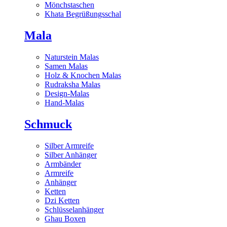
Mönchstaschen
Khata Begrüßungsschal
Mala
Naturstein Malas
Samen Malas
Holz & Knochen Malas
Rudraksha Malas
Design-Malas
Hand-Malas
Schmuck
Silber Armreife
Silber Anhänger
Armbänder
Armreife
Anhänger
Ketten
Dzi Ketten
Schlüsselanhänger
Ghau Boxen