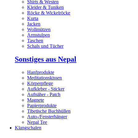
Shirts & Westen
Kleider & Tuniken
Röcke & Wickelröcke
Kurta
Jacken
Wollmützen
Armstulpen
Taschen
Schals und Tücher
Sonstiges aus Nepal
Hanfprodukte
Meditationskissen
Körperpflege
Aufkleber - Sticker
Aufnäher - Patch
Magnete
Papierprodukte
Tibetische Buchhüllen
Auto-/Fensterhänger
Nepal Tee
Klangschalen