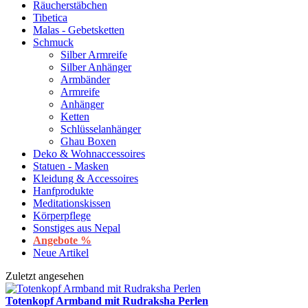
Räucherstäbchen
Tibetica
Malas - Gebetsketten
Schmuck
Silber Armreife
Silber Anhänger
Armbänder
Armreife
Anhänger
Ketten
Schlüsselanhänger
Ghau Boxen
Deko & Wohnaccessoires
Statuen - Masken
Kleidung & Accessoires
Hanfprodukte
Meditationskissen
Körperpflege
Sonstiges aus Nepal
Angebote %
Neue Artikel
Zuletzt angesehen
Totenkopf Armband mit Rudraksha Perlen