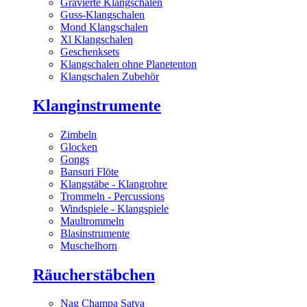
Gravierte Klangschalen
Guss-Klangschalen
Mond Klangschalen
Xl Klangschalen
Geschenksets
Klangschalen ohne Planetenton
Klangschalen Zubehör
Klanginstrumente
Zimbeln
Glocken
Gongs
Bansuri Flöte
Klangstäbe - Klangrohre
Trommeln - Percussions
Windspiele - Klangspiele
Maultrommeln
Blasinstrumente
Muschelhorn
Räucherstäbchen
Nag Champa Satya