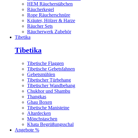
HEM Räucherstäbchen
Räucherkegel
Rope Räucherschnüre
Kräuter, Hölzer & Harze
Räucher Sets
Räucherwerk Zubehör
Tibetika
Tibetika
Tibetische Flaggen
Tibetische Gebetsfahnen
Gebetsmühlen
Tibetischer Türbehang
Tibetischer Wandbehang
Chukhor und Shambu
Thangkas
Ghau Boxen
Tibetische Manisteine
Altardecken
Mönchstaschen
Khata Begrüßungsschal
Angebote %