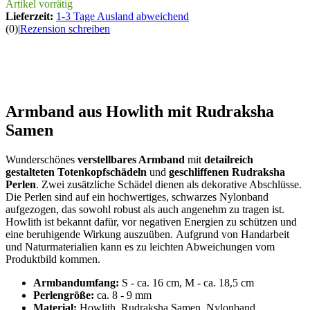
Artikel vorrätig
Lieferzeit:
1-3 Tage Ausland abweichend
(0)
|
Rezension schreiben
Armband aus Howlith mit Rudraksha
Samen
Wunderschönes
verstellbares Armband
mit
detailreich
gestalteten Totenkopfschädeln
und
geschliffenen Rudraksha
Perlen
. Zwei zusätzliche Schädel dienen als dekorative Abschlüsse.
Die Perlen sind auf ein hochwertiges, schwarzes Nylonband
aufgezogen, das sowohl robust als auch angenehm zu tragen ist.
Howlith ist bekannt dafür, vor negativen Energien zu schützen und
eine
beruhigende Wirkung auszuüben. Aufgrund von Handarbeit
und Naturmaterialien kann es zu leichten Abweichungen vom
Produktbild kommen.
Armbandumfang:
S - ca. 16 cm, M - ca. 18,5 cm
Perlengröße:
ca. 8 - 9 mm
Material:
Howlith, Rudraksha Samen, Nylonband