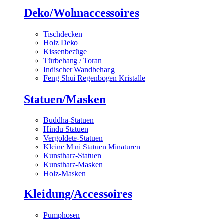
Deko/Wohnaccessoires
Tischdecken
Holz Deko
Kissenbezüge
Türbehang / Toran
Indischer Wandbehang
Feng Shui Regenbogen Kristalle
Statuen/Masken
Buddha-Statuen
Hindu Statuen
Vergoldete-Statuen
Kleine Mini Statuen Minaturen
Kunstharz-Statuen
Kunstharz-Masken
Holz-Masken
Kleidung/Accessoires
Pumphosen