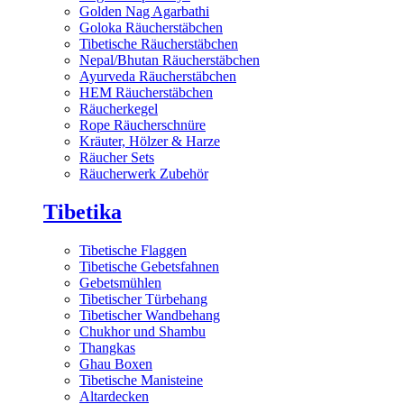
Golden Nag Agarbathi
Goloka Räucherstäbchen
Tibetische Räucherstäbchen
Nepal/Bhutan Räucherstäbchen
Ayurveda Räucherstäbchen
HEM Räucherstäbchen
Räucherkegel
Rope Räucherschnüre
Kräuter, Hölzer & Harze
Räucher Sets
Räucherwerk Zubehör
Tibetika
Tibetische Flaggen
Tibetische Gebetsfahnen
Gebetsmühlen
Tibetischer Türbehang
Tibetischer Wandbehang
Chukhor und Shambu
Thangkas
Ghau Boxen
Tibetische Manisteine
Altardecken