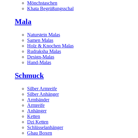
Mönchstaschen
Khata Begrüßungsschal
Mala
Naturstein Malas
Samen Malas
Holz & Knochen Malas
Rudraksha Malas
Design-Malas
Hand-Malas
Schmuck
Silber Armreife
Silber Anhänger
Armbänder
Armreife
Anhänger
Ketten
Dzi Ketten
Schlüsselanhänger
Ghau Boxen