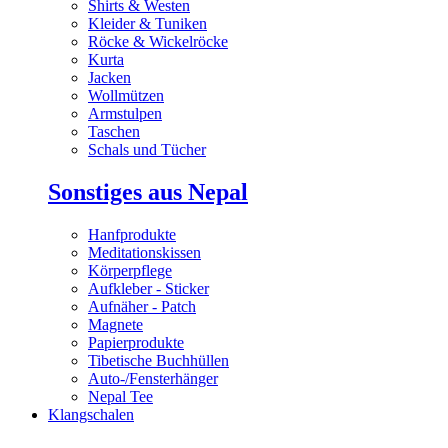
Shirts & Westen
Kleider & Tuniken
Röcke & Wickelröcke
Kurta
Jacken
Wollmützen
Armstulpen
Taschen
Schals und Tücher
Sonstiges aus Nepal
Hanfprodukte
Meditationskissen
Körperpflege
Aufkleber - Sticker
Aufnäher - Patch
Magnete
Papierprodukte
Tibetische Buchhüllen
Auto-/Fensterhänger
Nepal Tee
Klangschalen