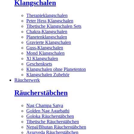
Klangschalen
Therapieklangschalen
Peter Hess Klangschalen
Tibetische Klangschalen Sets
Chakra-Klangschalen
Planetenklangschalen
Gravierte Klangschalen
Guss-Klangschalen
Mond Klangschalen
Xl Klangschalen
Geschenksets
Klangschalen ohne Planetenton
Klangschalen Zubehör
Räucherwerk
Räucherstäbchen
Nag Champa Satya
Golden Nag Agarbathi
Goloka Räucherstäbchen
Tibetische Räucherstäbchen
Nepal/Bhutan Räucherstäbchen
Ayurveda Räucherstäbchen