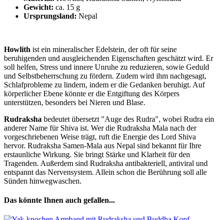
Gewicht:
ca. 15 g
Ursprungsland:
Nepal
Howlith
ist ein mineralischer Edelstein, der oft für seine
beruhigenden und ausgleichenden Eigenschaften geschätzt wird. Er
soll helfen, Stress und innere Unruhe zu reduzieren, sowie Geduld
und Selbstbeherrschung zu fördern. Zudem wird ihm nachgesagt,
Schlafprobleme zu lindern, indem er die Gedanken beruhigt. Auf
körperlicher Ebene könnte er die Entgiftung des Körpers
unterstützen, besonders bei Nieren und Blase.
Rudraksha
bedeutet übersetzt "Auge des Rudra", wobei Rudra ein
anderer Name für Shiva ist. Wer die Rudraksha Mala nach der
vorgeschriebenen Weise trägt, ruft die Energie des Lord Shiva
hervor. Rudraksha Samen-Mala aus Nepal sind bekannt für Ihre
erstaunliche Wirkung. Sie bringt Stärke und Klarheit für den
Tragenden. Außerdem sind Rudraksha antibakteriell, antiviral und
entspannt das Nervensystem. Allein schon die Berührung soll alle
Sünden hinwegwaschen.
Das könnte Ihnen auch gefallen...