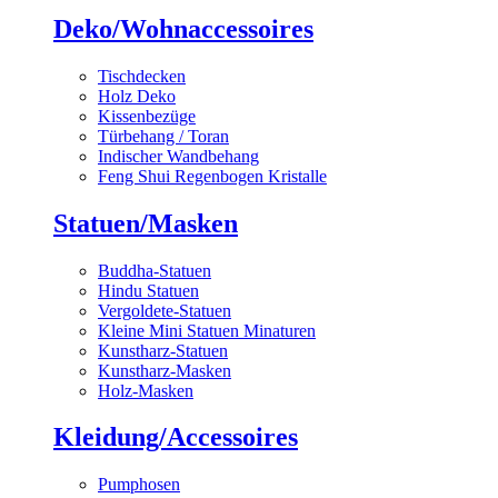
Deko/Wohnaccessoires
Tischdecken
Holz Deko
Kissenbezüge
Türbehang / Toran
Indischer Wandbehang
Feng Shui Regenbogen Kristalle
Statuen/Masken
Buddha-Statuen
Hindu Statuen
Vergoldete-Statuen
Kleine Mini Statuen Minaturen
Kunstharz-Statuen
Kunstharz-Masken
Holz-Masken
Kleidung/Accessoires
Pumphosen