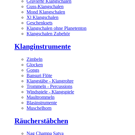
Gravierte Klangschalen
Guss-Klangschalen
Mond Klangschalen
Xl Klangschalen
Geschenksets
Klangschalen ohne Planetenton
Klangschalen Zubehör
Klanginstrumente
Zimbeln
Glocken
Gongs
Bansuri Flöte
Klangstäbe - Klangrohre
Trommeln - Percussions
Windspiele - Klangspiele
Maultrommeln
Blasinstrumente
Muschelhorn
Räucherstäbchen
Nag Champa Satya