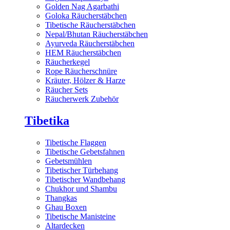
Golden Nag Agarbathi
Goloka Räucherstäbchen
Tibetische Räucherstäbchen
Nepal/Bhutan Räucherstäbchen
Ayurveda Räucherstäbchen
HEM Räucherstäbchen
Räucherkegel
Rope Räucherschnüre
Kräuter, Hölzer & Harze
Räucher Sets
Räucherwerk Zubehör
Tibetika
Tibetische Flaggen
Tibetische Gebetsfahnen
Gebetsmühlen
Tibetischer Türbehang
Tibetischer Wandbehang
Chukhor und Shambu
Thangkas
Ghau Boxen
Tibetische Manisteine
Altardecken