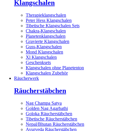
Klangschalen
Therapieklangschalen
Peter Hess Klangschalen
Tibetische Klangschalen Sets
Chakra-Klangschalen
Planetenklangschalen
Gravierte Klangschalen
Guss-Klangschalen
Mond Klangschalen
Xl Klangschalen
Geschenksets
Klangschalen ohne Planetenton
Klangschalen Zubehör
Räucherwerk
Räucherstäbchen
Nag Champa Satya
Golden Nag Agarbathi
Goloka Räucherstäbchen
Tibetische Räucherstäbchen
Nepal/Bhutan Räucherstäbchen
Ayurveda Räucherstäbchen