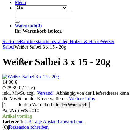
Menü
Warenkorb
(
0
)
Ihr Warenkorb ist leer.
Startseite
Räucherstäbchen
Kräuter, Hölzer & Harze
Weißer
Salbei
Weißer Salbei 3 x 15 - 20g
Weißer Salbei 3 x 15 - 20g
14,80 €
(328,89 € / 1 kg)
inkl. MwSt. zzgl.
Versand
- Abhängig von der Lieferadresse kann
die MwSt. an der Kasse variieren.
Weitere Infos
In den Warenkorb
In den Warenkorb
Art.Nr.:
WS-2010
Artikel vorrätig
Lieferzeit:
1-3 Tage Ausland abweichend
(0)
|
Rezension schreiben