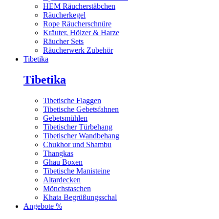
HEM Räucherstäbchen
Räucherkegel
Rope Räucherschnüre
Kräuter, Hölzer & Harze
Räucher Sets
Räucherwerk Zubehör
Tibetika
Tibetika
Tibetische Flaggen
Tibetische Gebetsfahnen
Gebetsmühlen
Tibetischer Türbehang
Tibetischer Wandbehang
Chukhor und Shambu
Thangkas
Ghau Boxen
Tibetische Manisteine
Altardecken
Mönchstaschen
Khata Begrüßungsschal
Angebote %