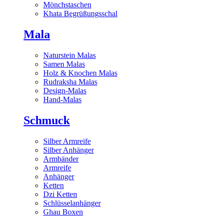
Mönchstaschen
Khata Begrüßungsschal
Mala
Naturstein Malas
Samen Malas
Holz & Knochen Malas
Rudraksha Malas
Design-Malas
Hand-Malas
Schmuck
Silber Armreife
Silber Anhänger
Armbänder
Armreife
Anhänger
Ketten
Dzi Ketten
Schlüsselanhänger
Ghau Boxen