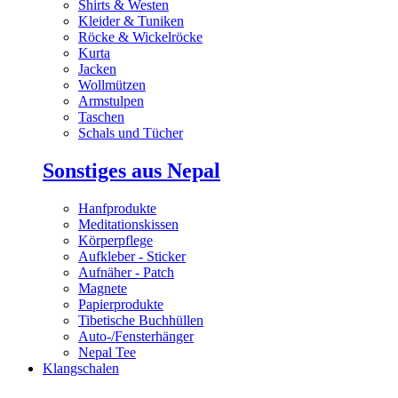
Shirts & Westen
Kleider & Tuniken
Röcke & Wickelröcke
Kurta
Jacken
Wollmützen
Armstulpen
Taschen
Schals und Tücher
Sonstiges aus Nepal
Hanfprodukte
Meditationskissen
Körperpflege
Aufkleber - Sticker
Aufnäher - Patch
Magnete
Papierprodukte
Tibetische Buchhüllen
Auto-/Fensterhänger
Nepal Tee
Klangschalen