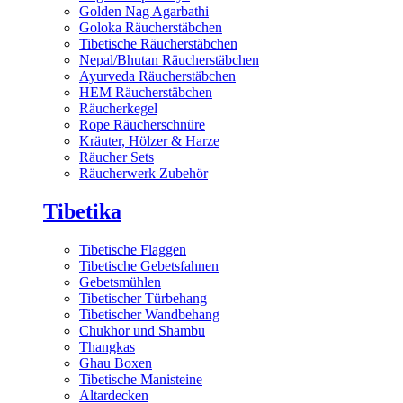
Golden Nag Agarbathi
Goloka Räucherstäbchen
Tibetische Räucherstäbchen
Nepal/Bhutan Räucherstäbchen
Ayurveda Räucherstäbchen
HEM Räucherstäbchen
Räucherkegel
Rope Räucherschnüre
Kräuter, Hölzer & Harze
Räucher Sets
Räucherwerk Zubehör
Tibetika
Tibetische Flaggen
Tibetische Gebetsfahnen
Gebetsmühlen
Tibetischer Türbehang
Tibetischer Wandbehang
Chukhor und Shambu
Thangkas
Ghau Boxen
Tibetische Manisteine
Altardecken