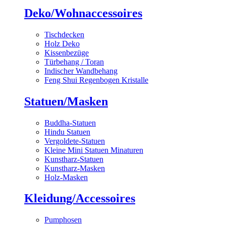
Deko/Wohnaccessoires
Tischdecken
Holz Deko
Kissenbezüge
Türbehang / Toran
Indischer Wandbehang
Feng Shui Regenbogen Kristalle
Statuen/Masken
Buddha-Statuen
Hindu Statuen
Vergoldete-Statuen
Kleine Mini Statuen Minaturen
Kunstharz-Statuen
Kunstharz-Masken
Holz-Masken
Kleidung/Accessoires
Pumphosen