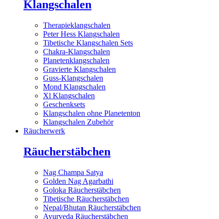
Klangschalen
Therapieklangschalen
Peter Hess Klangschalen
Tibetische Klangschalen Sets
Chakra-Klangschalen
Planetenklangschalen
Gravierte Klangschalen
Guss-Klangschalen
Mond Klangschalen
Xl Klangschalen
Geschenksets
Klangschalen ohne Planetenton
Klangschalen Zubehör
Räucherwerk
Räucherstäbchen
Nag Champa Satya
Golden Nag Agarbathi
Goloka Räucherstäbchen
Tibetische Räucherstäbchen
Nepal/Bhutan Räucherstäbchen
Ayurveda Räucherstäbchen