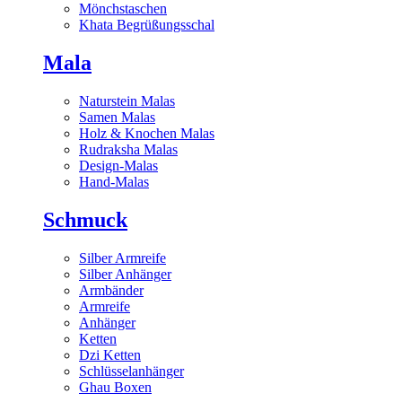
Mönchstaschen
Khata Begrüßungsschal
Mala
Naturstein Malas
Samen Malas
Holz & Knochen Malas
Rudraksha Malas
Design-Malas
Hand-Malas
Schmuck
Silber Armreife
Silber Anhänger
Armbänder
Armreife
Anhänger
Ketten
Dzi Ketten
Schlüsselanhänger
Ghau Boxen