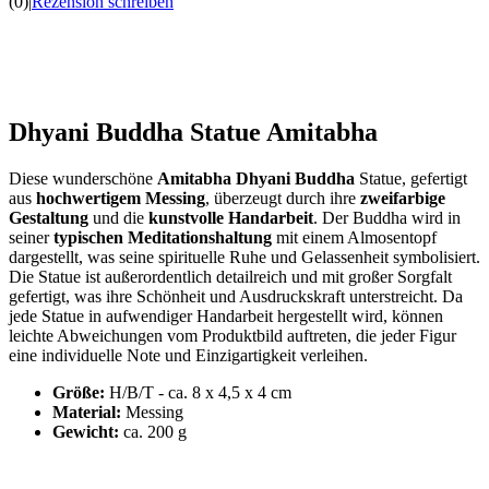
(0)
|
Rezension schreiben
Dhyani Buddha Statue Amitabha
Diese wunderschöne
Amitabha Dhyani Buddha
Statue, gefertigt
aus
hochwertigem Messing
, überzeugt durch ihre
zweifarbige
Gestaltung
und die
kunstvolle Handarbeit
. Der Buddha wird in
seiner
typischen Meditationshaltung
mit einem Almosentopf
dargestellt, was seine spirituelle Ruhe und Gelassenheit symbolisiert.
Die Statue ist außerordentlich detailreich und mit großer Sorgfalt
gefertigt, was ihre Schönheit und Ausdruckskraft unterstreicht. Da
jede Statue in aufwendiger Handarbeit hergestellt wird, können
leichte Abweichungen vom Produktbild auftreten, die jeder Figur
eine individuelle Note und Einzigartigkeit verleihen.
Größe:
H/B/T - ca. 8 x 4,5 x 4 cm
Material:
Messing
Gewicht:
ca. 200 g