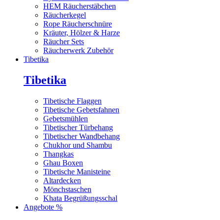
HEM Räucherstäbchen
Räucherkegel
Rope Räucherschnüre
Kräuter, Hölzer & Harze
Räucher Sets
Räucherwerk Zubehör
Tibetika
Tibetika
Tibetische Flaggen
Tibetische Gebetsfahnen
Gebetsmühlen
Tibetischer Türbehang
Tibetischer Wandbehang
Chukhor und Shambu
Thangkas
Ghau Boxen
Tibetische Manisteine
Altardecken
Mönchstaschen
Khata Begrüßungsschal
Angebote %