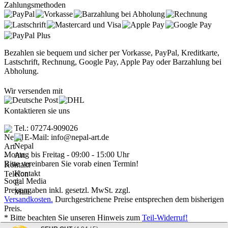
Zahlungsmethoden
Bezahlen sie bequem und sicher per Vorkasse, PayPal, Kreditkarte,
Lastschrift, Rechnung, Google Pay, Apple Pay oder Barzahlung bei
Abholung.
Wir versenden mit
Kontaktieren sie uns
Tel.: 07274-909026
E-Mail: info@nepal-art.de
Montag bis Freitag - 09:00 - 15:00 Uhr
Bitte vereinbaren Sie vorab einen Termin!
Social Media
Preisangaben inkl. gesetzl. MwSt. zzgl.
Versandkosten.
Durchgestrichene Preise entsprechen dem bisherigen
Preis.
* Bitte beachten Sie unseren Hinweis zum
Teil-Widerruf!
Nepal Art - Handwerkskunst vom Dach der Welt © 2026 | Template