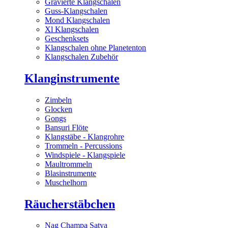
Gravierte Klangschalen
Guss-Klangschalen
Mond Klangschalen
Xl Klangschalen
Geschenksets
Klangschalen ohne Planetenton
Klangschalen Zubehör
Klanginstrumente
Zimbeln
Glocken
Gongs
Bansuri Flöte
Klangstäbe - Klangrohre
Trommeln - Percussions
Windspiele - Klangspiele
Maultrommeln
Blasinstrumente
Muschelhorn
Räucherstäbchen
Nag Champa Satya