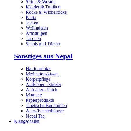
Shirts & Westen
Kleider & Tuniken
Röcke & Wickelröcke
Kurta
Jacken
Wollmützen
Armstulpen
Taschen
Schals und Tücher
Sonstiges aus Nepal
Hanfprodukte
Meditationskissen
Körperpflege
Aufkleber - Sticker
Aufnäher - Patch
Magnete
Papierprodukte
Tibetische Buchhüllen
Auto-/Fensterhänger
Nepal Tee
Klangschalen