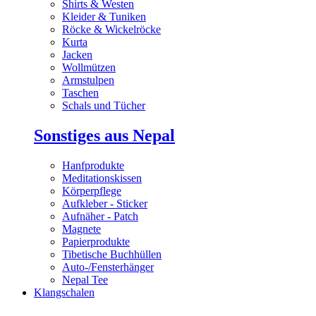
Shirts & Westen
Kleider & Tuniken
Röcke & Wickelröcke
Kurta
Jacken
Wollmützen
Armstulpen
Taschen
Schals und Tücher
Sonstiges aus Nepal
Hanfprodukte
Meditationskissen
Körperpflege
Aufkleber - Sticker
Aufnäher - Patch
Magnete
Papierprodukte
Tibetische Buchhüllen
Auto-/Fensterhänger
Nepal Tee
Klangschalen