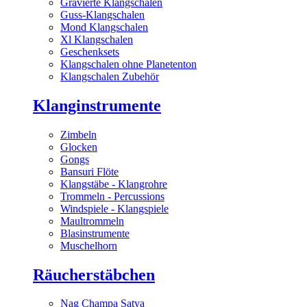
Gravierte Klangschalen
Guss-Klangschalen
Mond Klangschalen
Xl Klangschalen
Geschenksets
Klangschalen ohne Planetenton
Klangschalen Zubehör
Klanginstrumente
Zimbeln
Glocken
Gongs
Bansuri Flöte
Klangstäbe - Klangrohre
Trommeln - Percussions
Windspiele - Klangspiele
Maultrommeln
Blasinstrumente
Muschelhorn
Räucherstäbchen
Nag Champa Satya