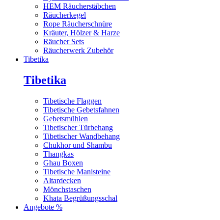
HEM Räucherstäbchen
Räucherkegel
Rope Räucherschnüre
Kräuter, Hölzer & Harze
Räucher Sets
Räucherwerk Zubehör
Tibetika
Tibetika
Tibetische Flaggen
Tibetische Gebetsfahnen
Gebetsmühlen
Tibetischer Türbehang
Tibetischer Wandbehang
Chukhor und Shambu
Thangkas
Ghau Boxen
Tibetische Manisteine
Altardecken
Mönchstaschen
Khata Begrüßungsschal
Angebote %