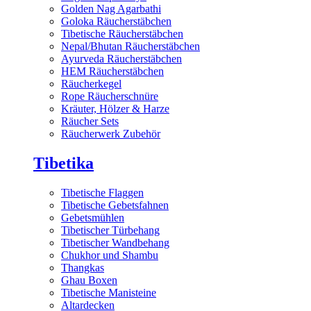
Golden Nag Agarbathi
Goloka Räucherstäbchen
Tibetische Räucherstäbchen
Nepal/Bhutan Räucherstäbchen
Ayurveda Räucherstäbchen
HEM Räucherstäbchen
Räucherkegel
Rope Räucherschnüre
Kräuter, Hölzer & Harze
Räucher Sets
Räucherwerk Zubehör
Tibetika
Tibetische Flaggen
Tibetische Gebetsfahnen
Gebetsmühlen
Tibetischer Türbehang
Tibetischer Wandbehang
Chukhor und Shambu
Thangkas
Ghau Boxen
Tibetische Manisteine
Altardecken