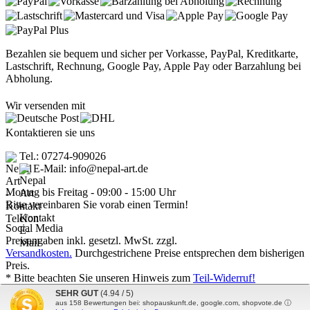
Bezahlen sie bequem und sicher per Vorkasse, PayPal, Kreditkarte,
Lastschrift, Rechnung, Google Pay, Apple Pay oder Barzahlung bei
Abholung.
Wir versenden mit
Kontaktieren sie uns
Tel.: 07274-909026
E-Mail: info@nepal-art.de
Montag bis Freitag - 09:00 - 15:00 Uhr
Bitte vereinbaren Sie vorab einen Termin!
Social Media
Preisangaben inkl. gesetzl. MwSt. zzgl.
Versandkosten.
Durchgestrichene Preise entsprechen dem bisherigen
Preis.
* Bitte beachten Sie unseren Hinweis zum
Teil-Widerruf!
Nepal Art - Handwerkskunst vom Dach der Welt © 2026 | Template
SEHR GUT
(4.94 / 5)
© 2009-2026 by
mod
ified eCommerce Shopsoftware
aus
158
Bewertungen bei: shopauskunft.de, google.com, shopvote.de ⓘ