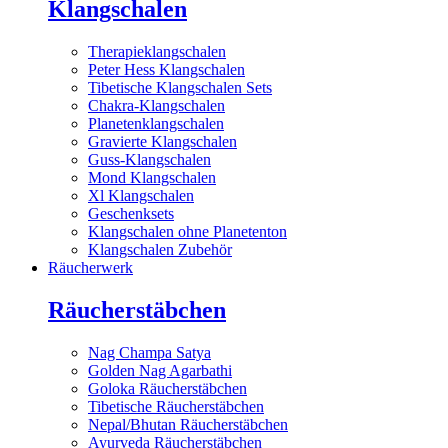
Klangschalen
Therapieklangschalen
Peter Hess Klangschalen
Tibetische Klangschalen Sets
Chakra-Klangschalen
Planetenklangschalen
Gravierte Klangschalen
Guss-Klangschalen
Mond Klangschalen
Xl Klangschalen
Geschenksets
Klangschalen ohne Planetenton
Klangschalen Zubehör
Räucherwerk
Räucherstäbchen
Nag Champa Satya
Golden Nag Agarbathi
Goloka Räucherstäbchen
Tibetische Räucherstäbchen
Nepal/Bhutan Räucherstäbchen
Ayurveda Räucherstäbchen