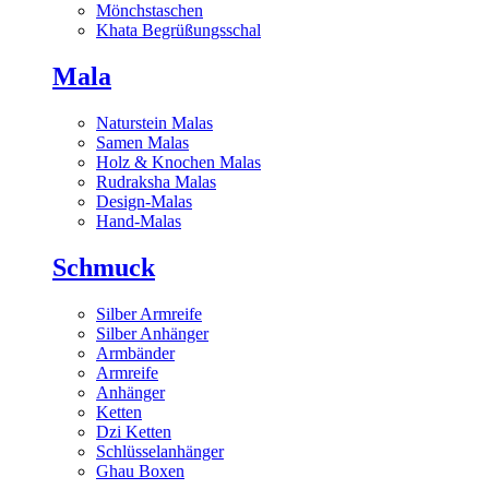
Mönchstaschen
Khata Begrüßungsschal
Mala
Naturstein Malas
Samen Malas
Holz & Knochen Malas
Rudraksha Malas
Design-Malas
Hand-Malas
Schmuck
Silber Armreife
Silber Anhänger
Armbänder
Armreife
Anhänger
Ketten
Dzi Ketten
Schlüsselanhänger
Ghau Boxen