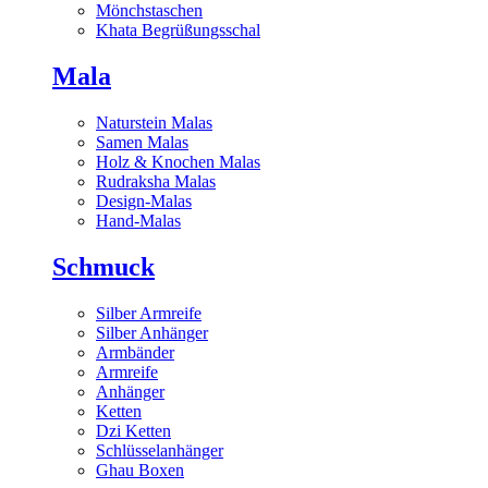
Mönchstaschen
Khata Begrüßungsschal
Mala
Naturstein Malas
Samen Malas
Holz & Knochen Malas
Rudraksha Malas
Design-Malas
Hand-Malas
Schmuck
Silber Armreife
Silber Anhänger
Armbänder
Armreife
Anhänger
Ketten
Dzi Ketten
Schlüsselanhänger
Ghau Boxen