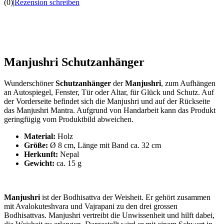
(0)
|
Rezension schreiben
Manjushri Schutzanhänger
Wunderschöner
Schutzanhänger
der
Manjushri
, zum Aufhängen
an Autospiegel, Fenster, Tür oder Altar, für Glück und Schutz. Auf
der Vorderseite befindet sich die Manjushri und auf der Rückseite
das Manjushri Mantra. Aufgrund von Handarbeit kann das Produkt
geringfügig vom Produktbild abweichen.
Material:
Holz
Größe:
Ø 8 cm, Länge mit Band ca. 32 cm
Herkunft:
Nepal
Gewicht:
ca. 15 g
Manjushri
ist der Bodhisattva der Weisheit. Er gehört zusammen
mit Avalokuteshvara und Vajrapani zu den drei grossen
Bodhisattvas. Manjushri vertreibt die Unwissenheit und hilft dabei,