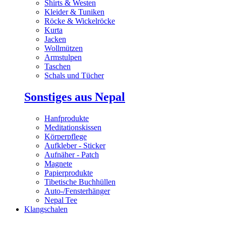
Shirts & Westen
Kleider & Tuniken
Röcke & Wickelröcke
Kurta
Jacken
Wollmützen
Armstulpen
Taschen
Schals und Tücher
Sonstiges aus Nepal
Hanfprodukte
Meditationskissen
Körperpflege
Aufkleber - Sticker
Aufnäher - Patch
Magnete
Papierprodukte
Tibetische Buchhüllen
Auto-/Fensterhänger
Nepal Tee
Klangschalen