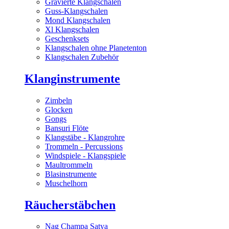
Gravierte Klangschalen
Guss-Klangschalen
Mond Klangschalen
Xl Klangschalen
Geschenksets
Klangschalen ohne Planetenton
Klangschalen Zubehör
Klanginstrumente
Zimbeln
Glocken
Gongs
Bansuri Flöte
Klangstäbe - Klangrohre
Trommeln - Percussions
Windspiele - Klangspiele
Maultrommeln
Blasinstrumente
Muschelhorn
Räucherstäbchen
Nag Champa Satya