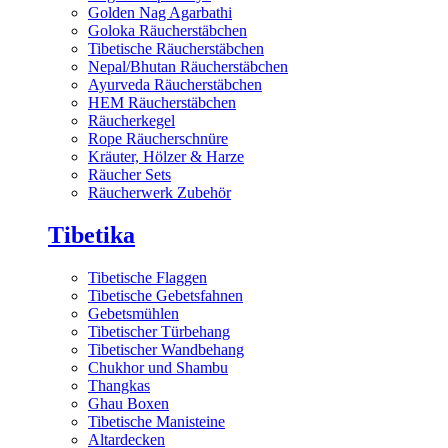
Golden Nag Agarbathi
Goloka Räucherstäbchen
Tibetische Räucherstäbchen
Nepal/Bhutan Räucherstäbchen
Ayurveda Räucherstäbchen
HEM Räucherstäbchen
Räucherkegel
Rope Räucherschnüre
Kräuter, Hölzer & Harze
Räucher Sets
Räucherwerk Zubehör
Tibetika
Tibetische Flaggen
Tibetische Gebetsfahnen
Gebetsmühlen
Tibetischer Türbehang
Tibetischer Wandbehang
Chukhor und Shambu
Thangkas
Ghau Boxen
Tibetische Manisteine
Altardecken