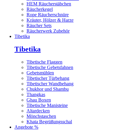
HEM Räucherstäbchen
Räucherkegel
Rope Räucherschnüre
Kräuter, Hölzer & Harze
Räucher Sets
Räucherwerk Zubehör
Tibetika
Tibetika
Tibetische Flaggen
Tibetische Gebetsfahnen
Gebetsmühlen
Tibetischer Türbehang
Tibetischer Wandbehang
Chukhor und Shambu
Thangkas
Ghau Boxen
Tibetische Manisteine
Altardecken
Mönchstaschen
Khata Begrüßungsschal
Angebote %