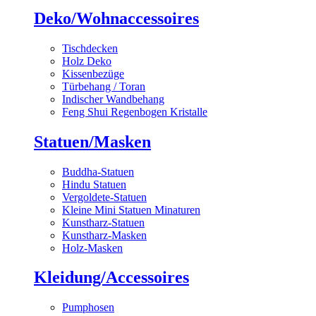
Deko/Wohnaccessoires
Tischdecken
Holz Deko
Kissenbezüge
Türbehang / Toran
Indischer Wandbehang
Feng Shui Regenbogen Kristalle
Statuen/Masken
Buddha-Statuen
Hindu Statuen
Vergoldete-Statuen
Kleine Mini Statuen Minaturen
Kunstharz-Statuen
Kunstharz-Masken
Holz-Masken
Kleidung/Accessoires
Pumphosen