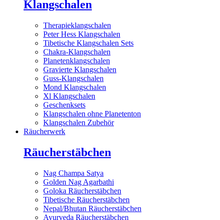
Klangschalen
Therapieklangschalen
Peter Hess Klangschalen
Tibetische Klangschalen Sets
Chakra-Klangschalen
Planetenklangschalen
Gravierte Klangschalen
Guss-Klangschalen
Mond Klangschalen
Xl Klangschalen
Geschenksets
Klangschalen ohne Planetenton
Klangschalen Zubehör
Räucherwerk
Räucherstäbchen
Nag Champa Satya
Golden Nag Agarbathi
Goloka Räucherstäbchen
Tibetische Räucherstäbchen
Nepal/Bhutan Räucherstäbchen
Ayurveda Räucherstäbchen