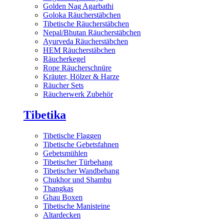
Golden Nag Agarbathi
Goloka Räucherstäbchen
Tibetische Räucherstäbchen
Nepal/Bhutan Räucherstäbchen
Ayurveda Räucherstäbchen
HEM Räucherstäbchen
Räucherkegel
Rope Räucherschnüre
Kräuter, Hölzer & Harze
Räucher Sets
Räucherwerk Zubehör
Tibetika
Tibetische Flaggen
Tibetische Gebetsfahnen
Gebetsmühlen
Tibetischer Türbehang
Tibetischer Wandbehang
Chukhor und Shambu
Thangkas
Ghau Boxen
Tibetische Manisteine
Altardecken