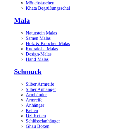
Mönchstaschen
Khata Begrüßungsschal
Mala
Naturstein Malas
Samen Malas
Holz & Knochen Malas
Rudraksha Malas
Design-Malas
Hand-Malas
Schmuck
Silber Armreife
Silber Anhänger
Armbänder
Armreife
Anhänger
Ketten
Dzi Ketten
Schlüsselanhänger
Ghau Boxen