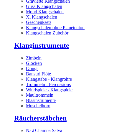
Gravierte Klangschalen
Guss-Klangschalen
Mond Klangschalen
Xl Klangschalen
Geschenksets
Klangschalen ohne Planetenton
Klangschalen Zubehör
Klanginstrumente
Zimbeln
Glocken
Gongs
Bansuri Flöte
Klangstäbe - Klangrohre
Trommeln - Percussions
Windspiele - Klangspiele
Maultrommeln
Blasinstrumente
Muschelhorn
Räucherstäbchen
Nag Champa Satya