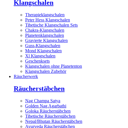
Klangschalen
Therapieklangschalen
Peter Hess Klangschalen
Tibetische Klangschalen Sets
Chakra-Klangschalen
Planetenklangschalen
Gravierte Klangschalen
Guss-Klangschalen
Mond Klangschalen
Xl Klangschalen
Geschenksets
Klangschalen ohne Planetenton
Klangschalen Zubehör
Räucherwerk
Räucherstäbchen
Nag Champa Satya
Golden Nag Agarbathi
Goloka Räucherstäbchen
Tibetische Räucherstäbchen
Nepal/Bhutan Räucherstäbchen
Ayurveda Räucherstäbchen