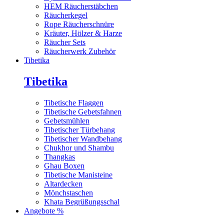
HEM Räucherstäbchen
Räucherkegel
Rope Räucherschnüre
Kräuter, Hölzer & Harze
Räucher Sets
Räucherwerk Zubehör
Tibetika
Tibetika
Tibetische Flaggen
Tibetische Gebetsfahnen
Gebetsmühlen
Tibetischer Türbehang
Tibetischer Wandbehang
Chukhor und Shambu
Thangkas
Ghau Boxen
Tibetische Manisteine
Altardecken
Mönchstaschen
Khata Begrüßungsschal
Angebote %