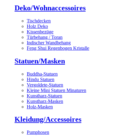
Deko/Wohnaccessoires
Tischdecken
Holz Deko
Kissenbezüge
Türbehang / Toran
Indischer Wandbehang
Feng Shui Regenbogen Kristalle
Statuen/Masken
Buddha-Statuen
Hindu Statuen
Vergoldete-Statuen
Kleine Mini Statuen Minaturen
Kunstharz-Statuen
Kunstharz-Masken
Holz-Masken
Kleidung/Accessoires
Pumphosen