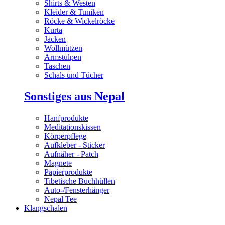
Shirts & Westen
Kleider & Tuniken
Röcke & Wickelröcke
Kurta
Jacken
Wollmützen
Armstulpen
Taschen
Schals und Tücher
Sonstiges aus Nepal
Hanfprodukte
Meditationskissen
Körperpflege
Aufkleber - Sticker
Aufnäher - Patch
Magnete
Papierprodukte
Tibetische Buchhüllen
Auto-/Fensterhänger
Nepal Tee
Klangschalen