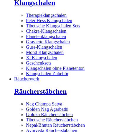
Klangschalen
Therapieklangschalen
Peter Hess Klangschalen
Tibetische Klangschalen Sets
Chakra-Klangschalen
Planetenklangschalen
Gravierte Klangschalen
Guss-Klangschalen
Mond Klangschalen
Xl Klangschalen
Geschenksets
Klangschalen ohne Planetenton
Klangschalen Zubehör
Räucherwerk
Räucherstäbchen
Nag Champa Satya
Golden Nag Agarbathi
Goloka Räucherstäbchen
Tibetische Räucherstäbchen
Nepal/Bhutan Räucherstäbchen
Ayurveda Räucherstäbchen