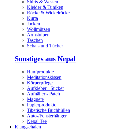
Shirts & Westen
Kleider & Tuniken
Röcke & Wickelröcke
Kurta
Jacken
Wollmützen
Armstulpen
Taschen
Schals und Tücher
Sonstiges aus Nepal
Hanfprodukte
Meditationskissen
Körperpflege
Aufkleber - Sticker
Aufnäher - Patch
Magnete
Papierprodukte
Tibetische Buchhüllen
Auto-/Fensterhänger
Nepal Tee
Klangschalen