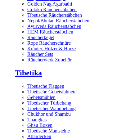
Golden Nag Agarbathi
Goloka Räucherstäbchen
Tibetische Räucherstäbchen
Nepal/Bhutan Räucherstäbchen
Ayurveda Räucherstäbchen
HEM Räucherstäbchen
Räucherkegel
Rope Räucherschnüre
Kräuter, Hölzer & Harze
Räucher Sets
Räucherwerk Zubehör
Tibetika
Tibetische Flaggen
Tibetische Gebetsfahnen
Gebetsmühlen
Tibetischer Türbehang
Tibetischer Wandbehang
Chukhor und Shambu
Thangkas
Ghau Boxen
Tibetische Manisteine
Altardecken