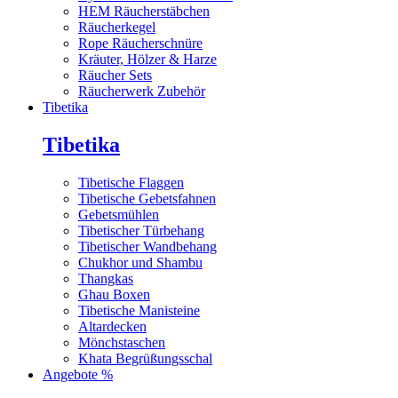
HEM Räucherstäbchen
Räucherkegel
Rope Räucherschnüre
Kräuter, Hölzer & Harze
Räucher Sets
Räucherwerk Zubehör
Tibetika
Tibetika
Tibetische Flaggen
Tibetische Gebetsfahnen
Gebetsmühlen
Tibetischer Türbehang
Tibetischer Wandbehang
Chukhor und Shambu
Thangkas
Ghau Boxen
Tibetische Manisteine
Altardecken
Mönchstaschen
Khata Begrüßungsschal
Angebote %