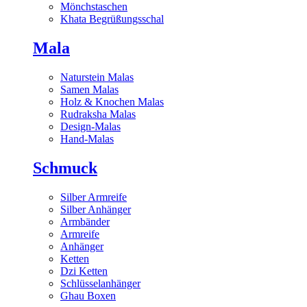
Mönchstaschen
Khata Begrüßungsschal
Mala
Naturstein Malas
Samen Malas
Holz & Knochen Malas
Rudraksha Malas
Design-Malas
Hand-Malas
Schmuck
Silber Armreife
Silber Anhänger
Armbänder
Armreife
Anhänger
Ketten
Dzi Ketten
Schlüsselanhänger
Ghau Boxen