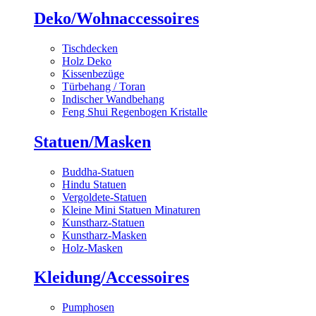
Deko/Wohnaccessoires
Tischdecken
Holz Deko
Kissenbezüge
Türbehang / Toran
Indischer Wandbehang
Feng Shui Regenbogen Kristalle
Statuen/Masken
Buddha-Statuen
Hindu Statuen
Vergoldete-Statuen
Kleine Mini Statuen Minaturen
Kunstharz-Statuen
Kunstharz-Masken
Holz-Masken
Kleidung/Accessoires
Pumphosen