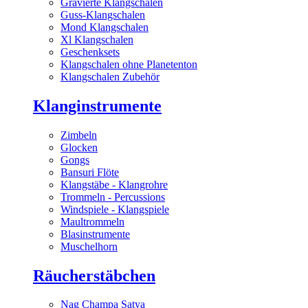
Gravierte Klangschalen
Guss-Klangschalen
Mond Klangschalen
Xl Klangschalen
Geschenksets
Klangschalen ohne Planetenton
Klangschalen Zubehör
Klanginstrumente
Zimbeln
Glocken
Gongs
Bansuri Flöte
Klangstäbe - Klangrohre
Trommeln - Percussions
Windspiele - Klangspiele
Maultrommeln
Blasinstrumente
Muschelhorn
Räucherstäbchen
Nag Champa Satya