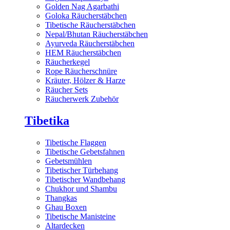
Golden Nag Agarbathi
Goloka Räucherstäbchen
Tibetische Räucherstäbchen
Nepal/Bhutan Räucherstäbchen
Ayurveda Räucherstäbchen
HEM Räucherstäbchen
Räucherkegel
Rope Räucherschnüre
Kräuter, Hölzer & Harze
Räucher Sets
Räucherwerk Zubehör
Tibetika
Tibetische Flaggen
Tibetische Gebetsfahnen
Gebetsmühlen
Tibetischer Türbehang
Tibetischer Wandbehang
Chukhor und Shambu
Thangkas
Ghau Boxen
Tibetische Manisteine
Altardecken