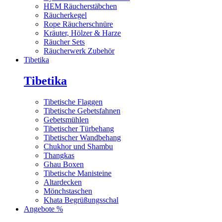
HEM Räucherstäbchen
Räucherkegel
Rope Räucherschnüre
Kräuter, Hölzer & Harze
Räucher Sets
Räucherwerk Zubehör
Tibetika
Tibetika
Tibetische Flaggen
Tibetische Gebetsfahnen
Gebetsmühlen
Tibetischer Türbehang
Tibetischer Wandbehang
Chukhor und Shambu
Thangkas
Ghau Boxen
Tibetische Manisteine
Altardecken
Mönchstaschen
Khata Begrüßungsschal
Angebote %