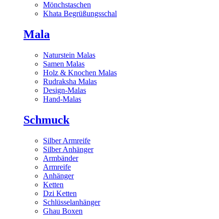
Mönchstaschen
Khata Begrüßungsschal
Mala
Naturstein Malas
Samen Malas
Holz & Knochen Malas
Rudraksha Malas
Design-Malas
Hand-Malas
Schmuck
Silber Armreife
Silber Anhänger
Armbänder
Armreife
Anhänger
Ketten
Dzi Ketten
Schlüsselanhänger
Ghau Boxen