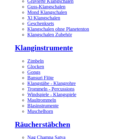
Gravierte Klangschalen
Guss-Klangschalen
Mond Klangschalen
Xl Klangschalen
Geschenksets
Klangschalen ohne Planetenton
Klangschalen Zubehör
Klanginstrumente
Zimbeln
Glocken
Gongs
Bansuri Flöte
Klangstäbe - Klangrohre
Trommeln - Percussions
Windspiele - Klangspiele
Maultrommeln
Blasinstrumente
Muschelhorn
Räucherstäbchen
Nag Champa Satya