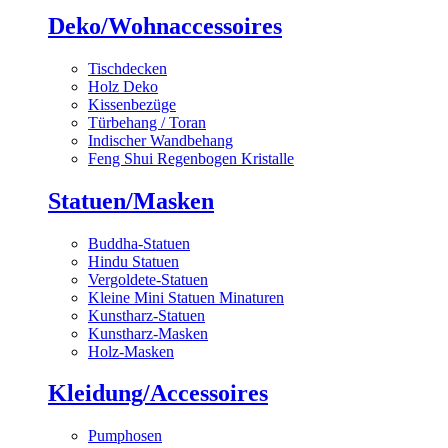
Deko/Wohnaccessoires
Tischdecken
Holz Deko
Kissenbezüge
Türbehang / Toran
Indischer Wandbehang
Feng Shui Regenbogen Kristalle
Statuen/Masken
Buddha-Statuen
Hindu Statuen
Vergoldete-Statuen
Kleine Mini Statuen Minaturen
Kunstharz-Statuen
Kunstharz-Masken
Holz-Masken
Kleidung/Accessoires
Pumphosen