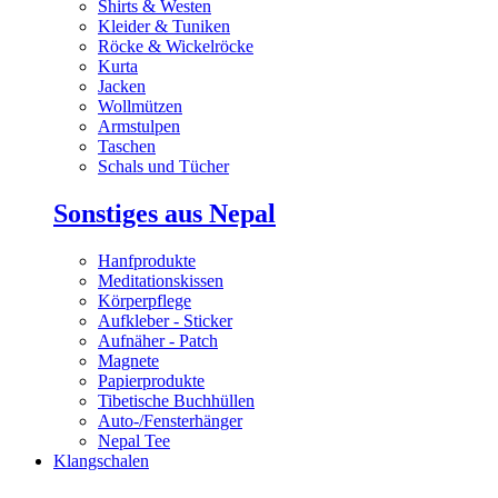
Shirts & Westen
Kleider & Tuniken
Röcke & Wickelröcke
Kurta
Jacken
Wollmützen
Armstulpen
Taschen
Schals und Tücher
Sonstiges aus Nepal
Hanfprodukte
Meditationskissen
Körperpflege
Aufkleber - Sticker
Aufnäher - Patch
Magnete
Papierprodukte
Tibetische Buchhüllen
Auto-/Fensterhänger
Nepal Tee
Klangschalen