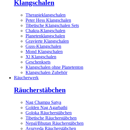
Klangschalen
Therapieklangschalen
Peter Hess Klangschalen
Tibetische Klangschalen Sets
Chakra-Klangschalen
Planetenklangschalen
Gravierte Klangschalen
Guss-Klangschalen
Mond Klangschalen
Xl Klangschalen
Geschenksets
Klangschalen ohne Planetenton
Klangschalen Zubehör
Räucherwerk
Räucherstäbchen
Nag Champa Satya
Golden Nag Agarbathi
Goloka Räucherstäbchen
Tibetische Räucherstäbchen
Nepal/Bhutan Räucherstäbchen
Ayurveda Räucherstäbchen