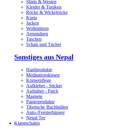
Shirts & Westen
Kleider & Tuniken
Röcke & Wickelröcke
Kurta
Jacken
Wollmützen
Armstulpen
Taschen
Schals und Tücher
Sonstiges aus Nepal
Hanfprodukte
Meditationskissen
Körperpflege
Aufkleber - Sticker
Aufnäher - Patch
Magnete
Papierprodukte
Tibetische Buchhüllen
Auto-/Fensterhänger
Nepal Tee
Klangschalen