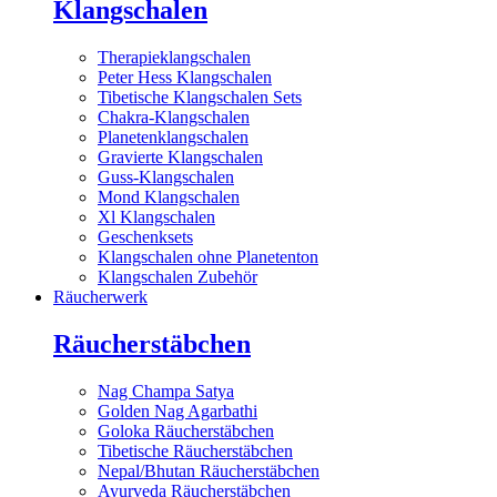
Klangschalen
Therapieklangschalen
Peter Hess Klangschalen
Tibetische Klangschalen Sets
Chakra-Klangschalen
Planetenklangschalen
Gravierte Klangschalen
Guss-Klangschalen
Mond Klangschalen
Xl Klangschalen
Geschenksets
Klangschalen ohne Planetenton
Klangschalen Zubehör
Räucherwerk
Räucherstäbchen
Nag Champa Satya
Golden Nag Agarbathi
Goloka Räucherstäbchen
Tibetische Räucherstäbchen
Nepal/Bhutan Räucherstäbchen
Ayurveda Räucherstäbchen