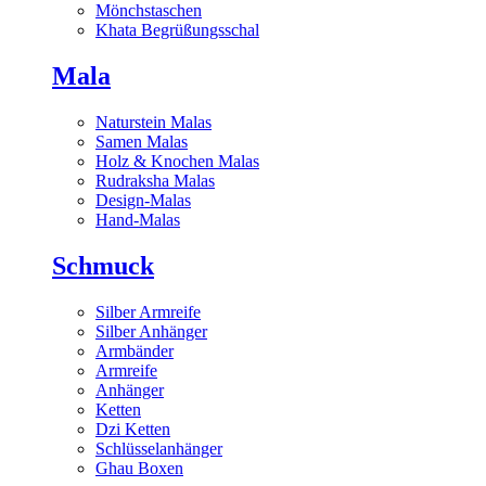
Mönchstaschen
Khata Begrüßungsschal
Mala
Naturstein Malas
Samen Malas
Holz & Knochen Malas
Rudraksha Malas
Design-Malas
Hand-Malas
Schmuck
Silber Armreife
Silber Anhänger
Armbänder
Armreife
Anhänger
Ketten
Dzi Ketten
Schlüsselanhänger
Ghau Boxen