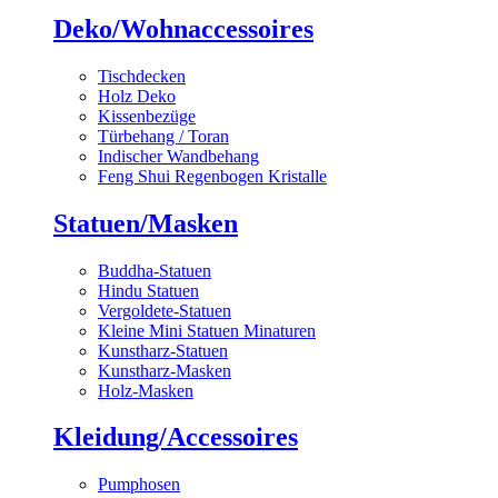
Deko/Wohnaccessoires
Tischdecken
Holz Deko
Kissenbezüge
Türbehang / Toran
Indischer Wandbehang
Feng Shui Regenbogen Kristalle
Statuen/Masken
Buddha-Statuen
Hindu Statuen
Vergoldete-Statuen
Kleine Mini Statuen Minaturen
Kunstharz-Statuen
Kunstharz-Masken
Holz-Masken
Kleidung/Accessoires
Pumphosen