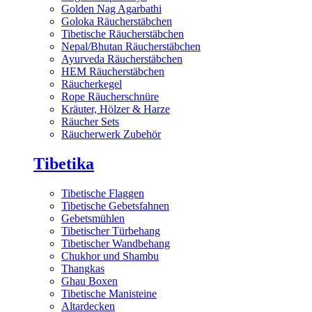
Golden Nag Agarbathi
Goloka Räucherstäbchen
Tibetische Räucherstäbchen
Nepal/Bhutan Räucherstäbchen
Ayurveda Räucherstäbchen
HEM Räucherstäbchen
Räucherkegel
Rope Räucherschnüre
Kräuter, Hölzer & Harze
Räucher Sets
Räucherwerk Zubehör
Tibetika
Tibetische Flaggen
Tibetische Gebetsfahnen
Gebetsmühlen
Tibetischer Türbehang
Tibetischer Wandbehang
Chukhor und Shambu
Thangkas
Ghau Boxen
Tibetische Manisteine
Altardecken