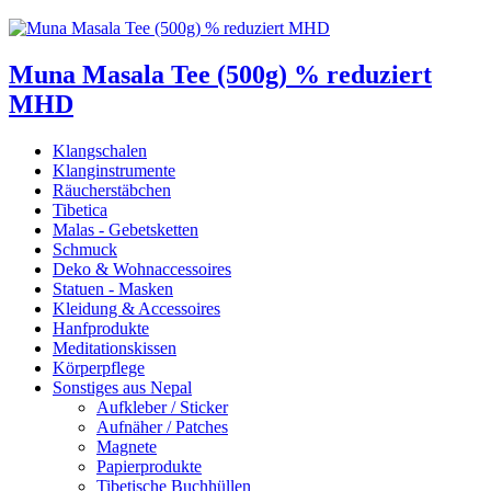
Muna Masala Tee (500g) % reduziert
MHD
Klangschalen
Klanginstrumente
Räucherstäbchen
Tibetica
Malas - Gebetsketten
Schmuck
Deko & Wohnaccessoires
Statuen - Masken
Kleidung & Accessoires
Hanfprodukte
Meditationskissen
Körperpflege
Sonstiges aus Nepal
Aufkleber / Sticker
Aufnäher / Patches
Magnete
Papierprodukte
Tibetische Buchhüllen