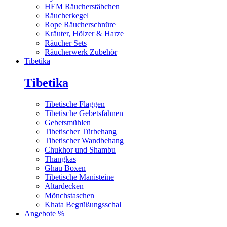
HEM Räucherstäbchen
Räucherkegel
Rope Räucherschnüre
Kräuter, Hölzer & Harze
Räucher Sets
Räucherwerk Zubehör
Tibetika
Tibetika
Tibetische Flaggen
Tibetische Gebetsfahnen
Gebetsmühlen
Tibetischer Türbehang
Tibetischer Wandbehang
Chukhor und Shambu
Thangkas
Ghau Boxen
Tibetische Manisteine
Altardecken
Mönchstaschen
Khata Begrüßungsschal
Angebote %