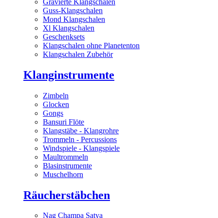
Gravierte Klangschalen
Guss-Klangschalen
Mond Klangschalen
Xl Klangschalen
Geschenksets
Klangschalen ohne Planetenton
Klangschalen Zubehör
Klanginstrumente
Zimbeln
Glocken
Gongs
Bansuri Flöte
Klangstäbe - Klangrohre
Trommeln - Percussions
Windspiele - Klangspiele
Maultrommeln
Blasinstrumente
Muschelhorn
Räucherstäbchen
Nag Champa Satya