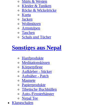
Shirts & Westen
Kleider & Tuniken
Röcke & Wickelröcke
Kurta
Jacken
Wollmützen
Armstulpen
Taschen
Schals und Tücher
Sonstiges aus Nepal
Hanfprodukte
Meditationskissen
Körperpflege
Aufkleber - Sticker
Aufnäher - Patch
Magnete
Papierprodukte
Tibetische Buchhüllen
Auto-/Fensterhänger
Nepal Tee
Klangschalen