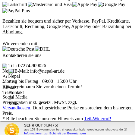
Bezahlen sie bequem und sicher per Vorkasse, PayPal, Kreditkarte,
Lastschrift, Rechnung, Google Pay, Apple Pay oder Barzahlung bei
Abholung.
Wir versenden mit
Kontaktieren sie uns
Tel.: 07274-909026
E-Mail: info@nepal-art.de
Montag bis Freitag - 09:00 - 15:00 Uhr
Bitte vereinbaren Sie vorab einen Termin!
Social Media
Preisangaben inkl. gesetzl. MwSt. zzgl.
Versandkosten.
Durchgestrichene Preise entsprechen dem bisherigen
Preis.
* Bitte beachten Sie unseren Hinweis zum
Teil-Widerruf!
Nepal Art - Handwerkskunst vom Dach der Welt © 2026 | Template
SEHR GUT
(4.94 / 5)
© 2009-2026 by
mod
ified eCommerce Shopsoftware
aus
158
Bewertungen bei: shopauskunft.de, google.com, shopvote.de ⓘ
Informationen zur Echtheit der Bewertungen
mod
ified eCommerce Shopsoftware © 2009-2026