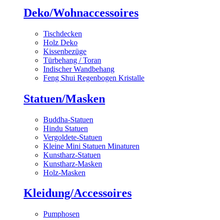
Deko/Wohnaccessoires
Tischdecken
Holz Deko
Kissenbezüge
Türbehang / Toran
Indischer Wandbehang
Feng Shui Regenbogen Kristalle
Statuen/Masken
Buddha-Statuen
Hindu Statuen
Vergoldete-Statuen
Kleine Mini Statuen Minaturen
Kunstharz-Statuen
Kunstharz-Masken
Holz-Masken
Kleidung/Accessoires
Pumphosen