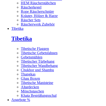
HEM Räucherstäbchen
Räucherkegel
Rope Räucherschnüre
Kräuter, Hölzer & Harze
Räucher Sets
Räucherwerk Zubehör
Tibetika
Tibetika
Tibetische Flaggen
Tibetische Gebetsfahnen
Gebetsmühlen
Tibetischer Türbehang
Tibetischer Wandbehang
Chukhor und Shambu
Thangkas
Ghau Boxen
Tibetische Manisteine
Altardecken
Mönchstaschen
Khata Begrüßungsschal
Angebote %