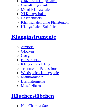
Gravierte Klangschalen
Guss-Klangschalen
Mond Klangschalen
Xl Klangschalen
Geschenksets
Klangschalen ohne Planetenton
Klangschalen Zubehör
Klanginstrumente
Zimbeln
Glocken
Gongs
Bansuri Flöte
Klangstäbe - Klangrohre
Trommeln - Percussions
Windspiele - Klangspiele
Maultrommeln
Blasinstrumente
Muschelhorn
Räucherstäbchen
Nag Champa Satya