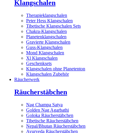
Klangschalen
Therapieklangschalen
Peter Hess Klangschalen
Tibetische Klangschalen Sets
Chakra-Klangschalen
Planetenklangschalen
Gravierte Klangschalen
Guss-Klangschalen
Mond Klangschalen
Xl Klangschalen
Geschenksets
Klangschalen ohne Planetenton
Klangschalen Zubehör
Räucherwerk
Räucherstäbchen
Nag Champa Satya
Golden Nag Agarbathi
Goloka Räucherstäbchen
Tibetische Räucherstäbchen
Nepal/Bhutan Räucherstäbchen
Ayurveda Räucherstäbchen