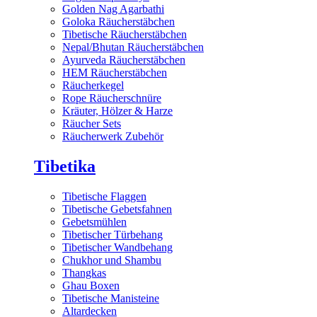
Golden Nag Agarbathi
Goloka Räucherstäbchen
Tibetische Räucherstäbchen
Nepal/Bhutan Räucherstäbchen
Ayurveda Räucherstäbchen
HEM Räucherstäbchen
Räucherkegel
Rope Räucherschnüre
Kräuter, Hölzer & Harze
Räucher Sets
Räucherwerk Zubehör
Tibetika
Tibetische Flaggen
Tibetische Gebetsfahnen
Gebetsmühlen
Tibetischer Türbehang
Tibetischer Wandbehang
Chukhor und Shambu
Thangkas
Ghau Boxen
Tibetische Manisteine
Altardecken