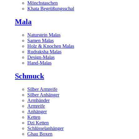
Mönchstaschen
Khata Begrüßungsschal
Mala
Naturstein Malas
Samen Malas
Holz & Knochen Malas
Rudraksha Malas
Design-Malas
Hand-Malas
Schmuck
Silber Armreife
Silber Anhänger
Armbänder
Armreife
Anhänger
Ketten
Dzi Ketten
Schlüsselanhänger
Ghau Boxen