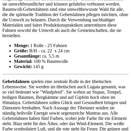
sie umweltfreundlicher und können gefahrlos verbrannt werden.
Baumwoll-Gebetsfahnen sind eine umweltbewusste Wahl für alle,
die die spirituelle Tradition der Gebetsfahnen pflegen möchten, ohne
die Umwelt zu belasten. Durch die Verwendung nachhaltiger
Materialien und fairer Produktionspraktiken unterstützen diese
Fahnen sowohl die Umwelt als auch die Gemeinschaften, die sie
herstellen.
Menge:
1 Rolle - 25 Fahnen
Größe:
B/H - ca. 22 x 24 cm
Gesamtlänge:
ca. 5,5 m
Material:
100 % Baumwolle
Gewicht:
145 g
Gebetsfahnen
spielen eine zentrale Rolle in der tibetischen
Lebensweise. Sie werden im tibetischen auch Lugata genannt, was
so viel bedeutet wie "Windpferd". Sie wehen an Stupas, Tempel,
heiligen Bäumen, Bergkämme und auf Gipfeln hoch oben im
Himalaya. Gebetsfahnen sollen Glück und Gesundheit bringen und
Dämonen fernhalten. Nach Aussage der Tibetaner senden sie
ständig heilvolle Energie sowie segensreiche Mantras aus. Alle
Gebetsfahnen haben fünf Farben, wobei jede Farbe für ein Element
steht. Blau steht für den Äther, oder das Wind-Element. Die weiße
Farbe symbolisiert Luft, und die rote steht für Feuer. Die grünen und