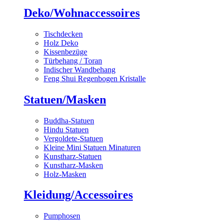
Deko/Wohnaccessoires
Tischdecken
Holz Deko
Kissenbezüge
Türbehang / Toran
Indischer Wandbehang
Feng Shui Regenbogen Kristalle
Statuen/Masken
Buddha-Statuen
Hindu Statuen
Vergoldete-Statuen
Kleine Mini Statuen Minaturen
Kunstharz-Statuen
Kunstharz-Masken
Holz-Masken
Kleidung/Accessoires
Pumphosen