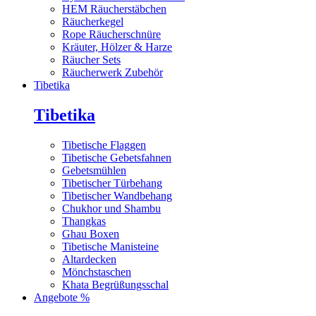
HEM Räucherstäbchen
Räucherkegel
Rope Räucherschnüre
Kräuter, Hölzer & Harze
Räucher Sets
Räucherwerk Zubehör
Tibetika
Tibetika
Tibetische Flaggen
Tibetische Gebetsfahnen
Gebetsmühlen
Tibetischer Türbehang
Tibetischer Wandbehang
Chukhor und Shambu
Thangkas
Ghau Boxen
Tibetische Manisteine
Altardecken
Mönchstaschen
Khata Begrüßungsschal
Angebote %