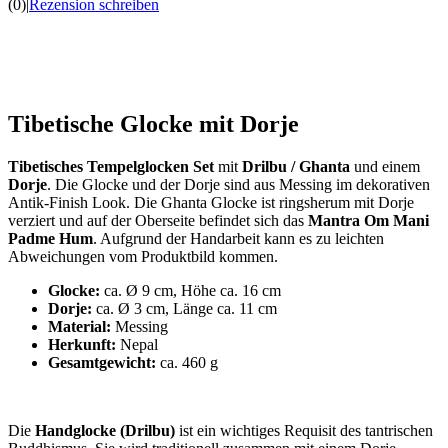
(0)
|
Rezension schreiben
Tibetische Glocke mit Dorje
Tibetisches Tempelglocken Set
mit
Drilbu / Ghanta
und einem
Dorje
. Die Glocke und der Dorje sind aus Messing im dekorativen
Antik-Finish Look. Die Ghanta Glocke ist ringsherum mit Dorje
verziert und auf der Oberseite befindet sich das
Mantra Om Mani
Padme Hum
. Aufgrund der Handarbeit kann es zu leichten
Abweichungen vom Produktbild kommen.
Glocke:
ca. Ø 9 cm, Höhe ca. 16 cm
Dorje:
ca. Ø 3 cm, Länge ca. 11 cm
Material:
Messing
Herkunft:
Nepal
Gesamtgewicht:
ca. 460 g
Die
Handglocke (Drilbu)
ist ein wichtiges Requisit des tantrischen