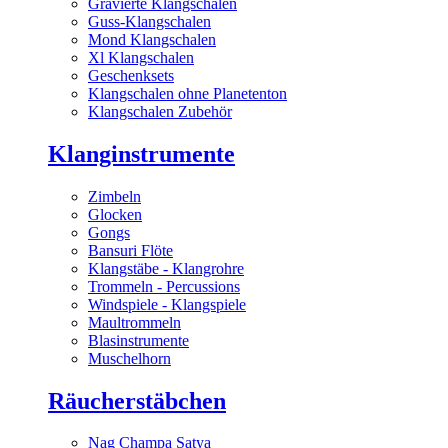
Gravierte Klangschalen
Guss-Klangschalen
Mond Klangschalen
Xl Klangschalen
Geschenksets
Klangschalen ohne Planetenton
Klangschalen Zubehör
Klanginstrumente
Zimbeln
Glocken
Gongs
Bansuri Flöte
Klangstäbe - Klangrohre
Trommeln - Percussions
Windspiele - Klangspiele
Maultrommeln
Blasinstrumente
Muschelhorn
Räucherstäbchen
Nag Champa Satya