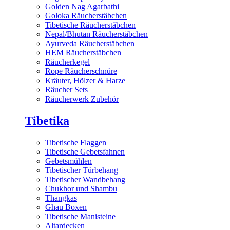
Golden Nag Agarbathi
Goloka Räucherstäbchen
Tibetische Räucherstäbchen
Nepal/Bhutan Räucherstäbchen
Ayurveda Räucherstäbchen
HEM Räucherstäbchen
Räucherkegel
Rope Räucherschnüre
Kräuter, Hölzer & Harze
Räucher Sets
Räucherwerk Zubehör
Tibetika
Tibetische Flaggen
Tibetische Gebetsfahnen
Gebetsmühlen
Tibetischer Türbehang
Tibetischer Wandbehang
Chukhor und Shambu
Thangkas
Ghau Boxen
Tibetische Manisteine
Altardecken