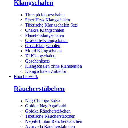
Klangschalen
Therapieklangschalen
Peter Hess Klangschalen
Tibetische Klangschalen Sets
Chakra-Klangschalen
Planetenklangschalen
Gravierte Klangschalen
Guss-Klangschalen
Mond Klangschalen
Xl Klangschalen
Geschenksets
Klangschalen ohne Planetenton
Klangschalen Zubehör
Räucherwerk
Räucherstäbchen
Nag Champa Satya
Golden Nag Agarbathi
Goloka Räucherstäbchen
Tibetische Räucherstäbchen
Nepal/Bhutan Räucherstäbchen
Ayurveda Räucherstäbchen