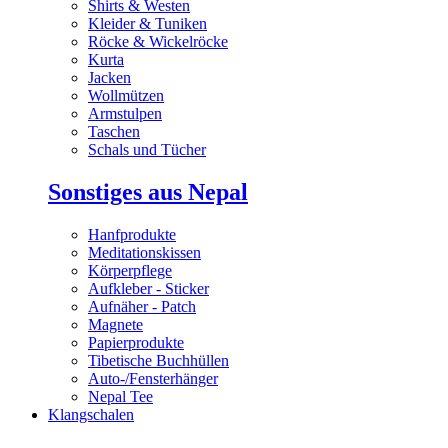
Shirts & Westen
Kleider & Tuniken
Röcke & Wickelröcke
Kurta
Jacken
Wollmützen
Armstulpen
Taschen
Schals und Tücher
Sonstiges aus Nepal
Hanfprodukte
Meditationskissen
Körperpflege
Aufkleber - Sticker
Aufnäher - Patch
Magnete
Papierprodukte
Tibetische Buchhüllen
Auto-/Fensterhänger
Nepal Tee
Klangschalen