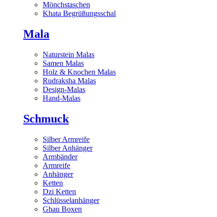
Mönchstaschen
Khata Begrüßungsschal
Mala
Naturstein Malas
Samen Malas
Holz & Knochen Malas
Rudraksha Malas
Design-Malas
Hand-Malas
Schmuck
Silber Armreife
Silber Anhänger
Armbänder
Armreife
Anhänger
Ketten
Dzi Ketten
Schlüsselanhänger
Ghau Boxen