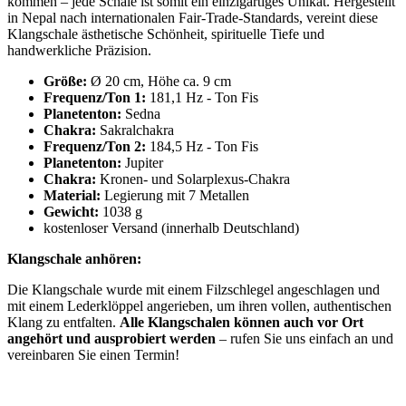
kommen – jede Schale ist somit ein einzigartiges Unikat. Hergestellt
in Nepal nach internationalen Fair-Trade-Standards, vereint diese
Klangschale ästhetische Schönheit, spirituelle Tiefe und
handwerkliche Präzision.
Größe:
Ø 20 cm, Höhe ca. 9 cm
Frequenz/Ton 1:
181,1 Hz - Ton Fis
Planetenton:
Sedna
Chakra:
Sakralchakra
Frequenz/Ton 2:
184,5 Hz - Ton Fis
Planetenton:
Jupiter
Chakra:
Kronen- und Solarplexus-Chakra
Material:
Legierung mit 7 Metallen
Gewicht:
1038 g
kostenloser Versand (innerhalb Deutschland)
Klangschale anhören:
Die Klangschale wurde mit einem Filzschlegel angeschlagen und
mit einem Lederklöppel angerieben, um ihren vollen, authentischen
Klang zu entfalten.
Alle Klangschalen können auch vor Ort
angehört und ausprobiert werden
– rufen Sie uns einfach an und
vereinbaren Sie einen Termin!