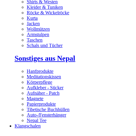
Shirts & Westen
Kleider & Tuniken
Röcke & Wickelröcke
Kurta
Jacken
Wollmützen
Armstulpen
Taschen
Schals und Tücher
Sonstiges aus Nepal
Hanfprodukte
Meditationskissen
Körperpflege
Aufkleber - Sticker
Aufnäher - Patch
Magnete
Papierprodukte
Tibetische Buchhüllen
Auto-/Fensterhänger
Nepal Tee
Klangschalen