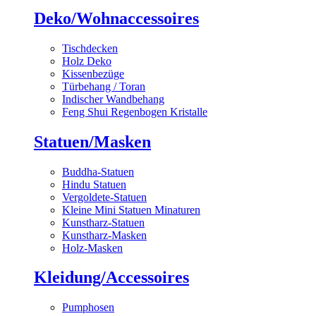
Deko/Wohnaccessoires
Tischdecken
Holz Deko
Kissenbezüge
Türbehang / Toran
Indischer Wandbehang
Feng Shui Regenbogen Kristalle
Statuen/Masken
Buddha-Statuen
Hindu Statuen
Vergoldete-Statuen
Kleine Mini Statuen Minaturen
Kunstharz-Statuen
Kunstharz-Masken
Holz-Masken
Kleidung/Accessoires
Pumphosen