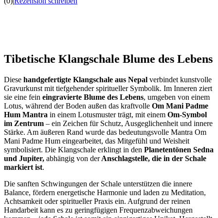
(0)
|
Rezension schreiben
Tibetische Klangschale Blume des Lebens
Diese
handgefertigte Klangschale aus Nepal
verbindet kunstvolle
Gravurkunst mit tiefgehender spiritueller Symbolik. Im Inneren ziert
sie eine fein
eingravierte Blume des Lebens
, umgeben von einem
Lotus, während der Boden außen das kraftvolle
Om Mani Padme
Hum Mantra
in einem Lotusmuster trägt, mit einem
Om-Symbol
im Zentrum
– ein Zeichen für Schutz, Ausgeglichenheit und innere
Stärke. Am äußeren Rand wurde das bedeutungsvolle Mantra Om
Mani Padme Hum eingearbeitet, das Mitgefühl und Weisheit
symbolisiert. Die Klangschale erklingt in den
Planetentönen Sedna
und Jupiter,
abhängig von der
Anschlagstelle, die in der Schale
markiert ist
.
Die sanften Schwingungen der Schale unterstützen die innere
Balance, fördern energetische Harmonie und laden zu Meditation,
Achtsamkeit oder spiritueller Praxis ein. Aufgrund der reinen
Handarbeit kann es zu geringfügigen Frequenzabweichungen