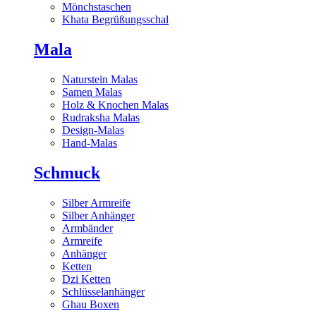
Mönchstaschen
Khata Begrüßungsschal
Mala
Naturstein Malas
Samen Malas
Holz & Knochen Malas
Rudraksha Malas
Design-Malas
Hand-Malas
Schmuck
Silber Armreife
Silber Anhänger
Armbänder
Armreife
Anhänger
Ketten
Dzi Ketten
Schlüsselanhänger
Ghau Boxen