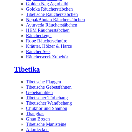
Golden Nag Agarbathi
Goloka Räucherstäbchen
Tibetische Räucherstäbchen
Nepal/Bhutan Räucherstäbchen
Ayurveda Räucherstäbchen
HEM Räucherstäbchen
Räucherkegel
Rope Räucherschnüre
Kräuter, Hölzer & Harze
Räucher Sets
Räucherwerk Zubehör
Tibetika
Tibetische Flaggen
Tibetische Gebetsfahnen
Gebetsmühlen
Tibetischer Türbehang
Tibetischer Wandbehang
Chukhor und Shambu
Thangkas
Ghau Boxen
Tibetische Manisteine
Altardecken