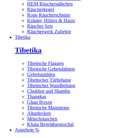
HEM Räucherstäbchen
Räucherkegel
Rope Räucherschnüre
Kräuter, Hölzer & Harze
Räucher Sets
Räucherwerk Zubehör
Tibetika
Tibetika
Tibetische Flaggen
Tibetische Gebetsfahnen
Gebetsmühlen
Tibetischer Türbehang
Tibetischer Wandbehang
Chukhor und Shambu
Thangkas
Ghau Boxen
Tibetische Manisteine
Altardecken
Mönchstaschen
Khata Begrüßungsschal
Angebote %