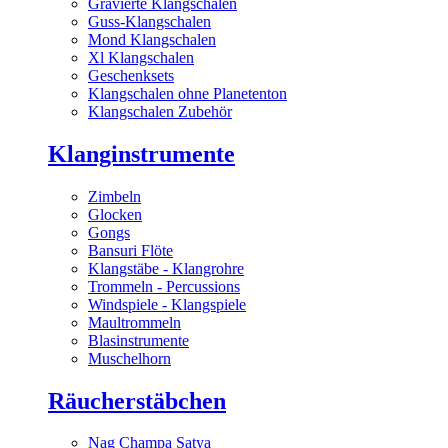
Gravierte Klangschalen
Guss-Klangschalen
Mond Klangschalen
Xl Klangschalen
Geschenksets
Klangschalen ohne Planetenton
Klangschalen Zubehör
Klanginstrumente
Zimbeln
Glocken
Gongs
Bansuri Flöte
Klangstäbe - Klangrohre
Trommeln - Percussions
Windspiele - Klangspiele
Maultrommeln
Blasinstrumente
Muschelhorn
Räucherstäbchen
Nag Champa Satya