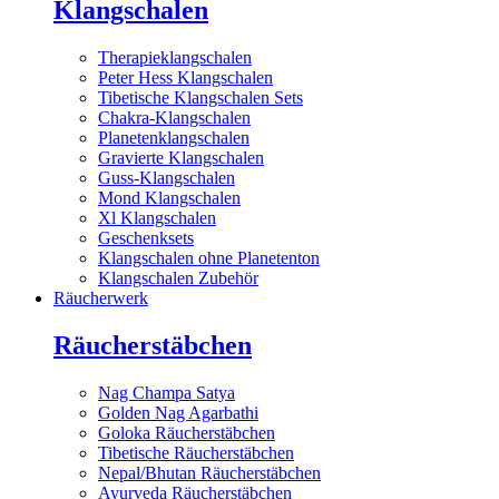
Klangschalen
Therapieklangschalen
Peter Hess Klangschalen
Tibetische Klangschalen Sets
Chakra-Klangschalen
Planetenklangschalen
Gravierte Klangschalen
Guss-Klangschalen
Mond Klangschalen
Xl Klangschalen
Geschenksets
Klangschalen ohne Planetenton
Klangschalen Zubehör
Räucherwerk
Räucherstäbchen
Nag Champa Satya
Golden Nag Agarbathi
Goloka Räucherstäbchen
Tibetische Räucherstäbchen
Nepal/Bhutan Räucherstäbchen
Ayurveda Räucherstäbchen