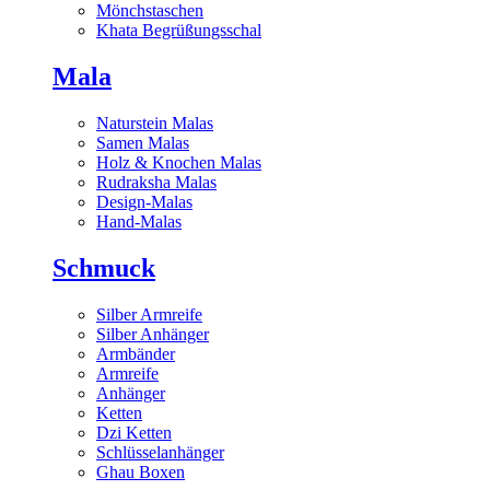
Mönchstaschen
Khata Begrüßungsschal
Mala
Naturstein Malas
Samen Malas
Holz & Knochen Malas
Rudraksha Malas
Design-Malas
Hand-Malas
Schmuck
Silber Armreife
Silber Anhänger
Armbänder
Armreife
Anhänger
Ketten
Dzi Ketten
Schlüsselanhänger
Ghau Boxen