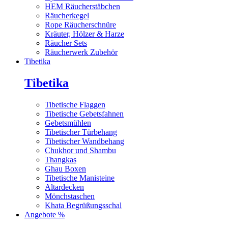
HEM Räucherstäbchen
Räucherkegel
Rope Räucherschnüre
Kräuter, Hölzer & Harze
Räucher Sets
Räucherwerk Zubehör
Tibetika
Tibetika
Tibetische Flaggen
Tibetische Gebetsfahnen
Gebetsmühlen
Tibetischer Türbehang
Tibetischer Wandbehang
Chukhor und Shambu
Thangkas
Ghau Boxen
Tibetische Manisteine
Altardecken
Mönchstaschen
Khata Begrüßungsschal
Angebote %