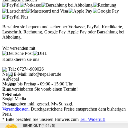
Bezahlen sie bequem und sicher per Vorkasse, PayPal, Kreditkarte,
Lastschrift, Rechnung, Google Pay, Apple Pay oder Barzahlung bei
Abholung.
Wir versenden mit
Kontaktieren sie uns
Tel.: 07274-909026
E-Mail: info@nepal-art.de
Montag bis Freitag - 09:00 - 15:00 Uhr
Bitte vereinbaren Sie vorab einen Termin!
Social Media
Preisangaben inkl. gesetzl. MwSt. zzgl.
Versandkosten.
Durchgestrichene Preise entsprechen dem bisherigen
Preis.
* Bitte beachten Sie unseren Hinweis zum
Teil-Widerruf!
Nepal Art - Handwerkskunst vom Dach der Welt © 2026 | Template
SEHR GUT
(4.94 / 5)