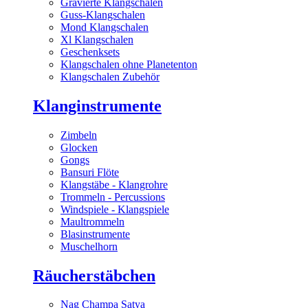
Gravierte Klangschalen
Guss-Klangschalen
Mond Klangschalen
Xl Klangschalen
Geschenksets
Klangschalen ohne Planetenton
Klangschalen Zubehör
Klanginstrumente
Zimbeln
Glocken
Gongs
Bansuri Flöte
Klangstäbe - Klangrohre
Trommeln - Percussions
Windspiele - Klangspiele
Maultrommeln
Blasinstrumente
Muschelhorn
Räucherstäbchen
Nag Champa Satya