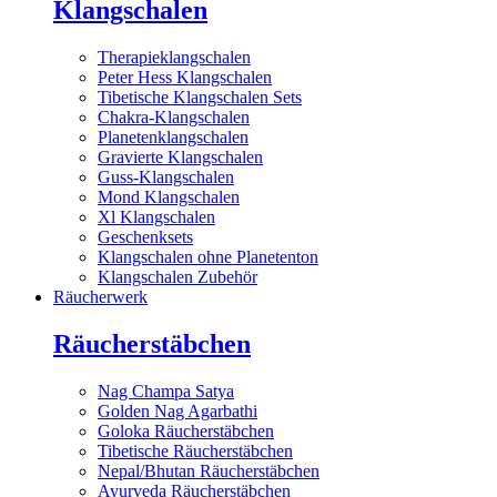
Klangschalen
Therapieklangschalen
Peter Hess Klangschalen
Tibetische Klangschalen Sets
Chakra-Klangschalen
Planetenklangschalen
Gravierte Klangschalen
Guss-Klangschalen
Mond Klangschalen
Xl Klangschalen
Geschenksets
Klangschalen ohne Planetenton
Klangschalen Zubehör
Räucherwerk
Räucherstäbchen
Nag Champa Satya
Golden Nag Agarbathi
Goloka Räucherstäbchen
Tibetische Räucherstäbchen
Nepal/Bhutan Räucherstäbchen
Ayurveda Räucherstäbchen