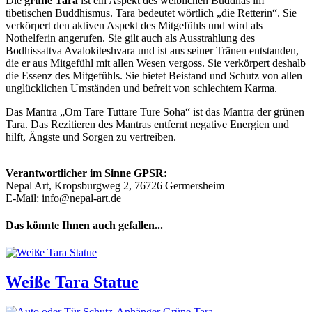
Die
grüne Tara
ist ein Aspekt des weiblichen Buddhas im
tibetischen Buddhismus. Tara bedeutet wörtlich „die Retterin“. Sie
verkörpert den aktiven Aspekt des Mitgefühls und wird als
Nothelferin angerufen. Sie gilt auch als Ausstrahlung des
Bodhissattva Avalokiteshvara und ist aus seiner Tränen entstanden,
die er aus Mitgefühl mit allen Wesen vergoss. Sie verkörpert deshalb
die Essenz des Mitgefühls. Sie bietet Beistand und Schutz von allen
unglücklichen Umständen und befreit von schlechtem Karma.
Das Mantra „Om Tare Tuttare Ture Soha“ ist das Mantra der grünen
Tara. Das Rezitieren des Mantras entfernt negative Energien und
hilft, Ängste und Sorgen zu vertreiben.
Verantwortlicher im Sinne GPSR:
Nepal Art, Kropsburgweg 2, 76726 Germersheim
E-Mail: info@nepal-art.de
Das könnte Ihnen auch gefallen...
Weiße Tara Statue