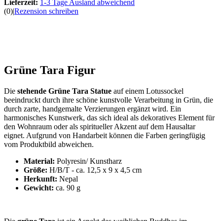
Lieferzeit:
1-3 Tage Ausland abweichend
(0)
|
Rezension schreiben
Grüne Tara Figur
Die
stehende Grüne Tara Statue
auf einem Lotussockel
beeindruckt durch ihre schöne kunstvolle Verarbeitung in Grün, die
durch zarte, handgemalte Verzierungen ergänzt wird. Ein
harmonisches Kunstwerk, das sich ideal als dekoratives Element für
den Wohnraum oder als spiritueller Akzent auf dem Hausaltar
eignet. Aufgrund von Handarbeit können die Farben geringfügig
vom Produktbild abweichen.
Material:
Polyresin/ Kunstharz
Größe:
H/B/T - ca. 12,5 x 9 x 4,5 cm
Herkunft:
Nepal
Gewicht:
ca. 90 g