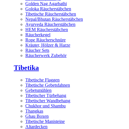
Golden Nag Agarbathi
Goloka Räucherstäbchen
Tibetische Räucherstäbchen
Nepal/Bhutan Räucherstäbchen
Ayurveda Räucherstäbchen
HEM Räucherstäbchen
Räucherkegel
Rope Räucherschnüre
Kräuter, Hölzer & Harze
Räucher Sets
Räucherwerk Zubehör
Tibetika
Tibetische Flaggen
Tibetische Gebetsfahnen
Gebetsmühlen
Tibetischer Türbehang
Tibetischer Wandbehang
Chukhor und Shambu
Thangkas
Ghau Boxen
Tibetische Manisteine
Altardecken