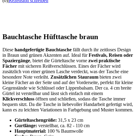
(0)
|
Rezension schreiben
Bauchtasche Hüfttasche braun
Diese
handgefertigte Bauchtasche
fällt durch ihr zeitloses Design
in Braun und grünen Akzenten auf. Ideal für
Festivals, Reisen oder
Spaziergänge
, bietet die Gürteltasche vorne
zwei praktische
Fächer
mit sicheren Reißverschlüssen. Eines der Fächer wird
zusätzlich von einer grünen Lasche verdeckt, was der Tasche eine
besondere Note verleiht.
Zusätzlichen Stauraum
bieten zwei
kleine Fächer an der Seite und auf der Vorderseite, perfekt für kleine
Gegenstände wie Schlüssel oder Lippenbalsam. Der ca. 4 cm breite
Gürtel ist verstellbar und lässt sich einfach mit einem
Klickverschluss
öffnen und schließen, sodass die Tasche immer
bequem sitzt. Da die Tasche in liebevoller Handarbeit gefertigt wird,
kann es zu leichten Variationen in Farbgebung und Muster kommen.
Gürteltaschengröße:
31,5 x 23 cm
Gurtlänge:
verstellbar,
ca. 82 - 110 cm
Hauptmaterial:
100 % Baumwolle