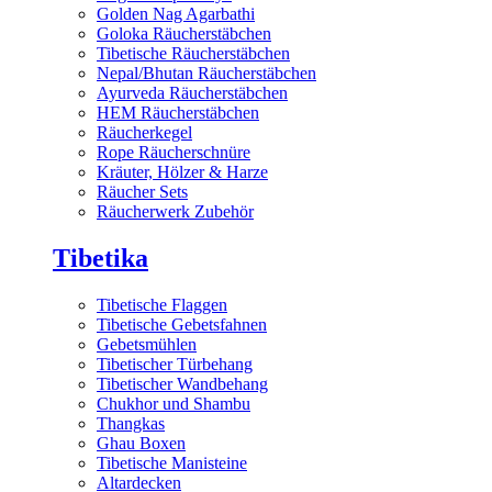
Golden Nag Agarbathi
Goloka Räucherstäbchen
Tibetische Räucherstäbchen
Nepal/Bhutan Räucherstäbchen
Ayurveda Räucherstäbchen
HEM Räucherstäbchen
Räucherkegel
Rope Räucherschnüre
Kräuter, Hölzer & Harze
Räucher Sets
Räucherwerk Zubehör
Tibetika
Tibetische Flaggen
Tibetische Gebetsfahnen
Gebetsmühlen
Tibetischer Türbehang
Tibetischer Wandbehang
Chukhor und Shambu
Thangkas
Ghau Boxen
Tibetische Manisteine
Altardecken