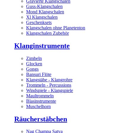
Gravierte Klangschalen
Guss-Klangschalen
Mond Klangschalen
Xl Klangschalen
Geschenksets
Klangschalen ohne Planetenton
Klangschalen Zubehör
Klanginstrumente
Zimbeln
Glocken
Gongs
Bansuri Flöte
Klangstäbe - Klangrohre
Trommeln - Percussions
Windspiele - Klangspiele
Maultrommeln
Blasinstrumente
Muschelhorn
Räucherstäbchen
Nag Champa Satya