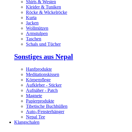
Shirts & Westen
Kleider & Tuniken
Röcke & Wickelröcke
Kurta
Jacken
Wollmützen
Armstulpen
Taschen
Schals und Tücher
Sonstiges aus Nepal
Hanfprodukte
Meditationskissen
Körperpflege
Aufkleber - Sticker
Aufnäher - Patch
Magnete
Papierprodukte
Tibetische Buchhüllen
Auto-/Fensterhänger
Nepal Tee
Klangschalen