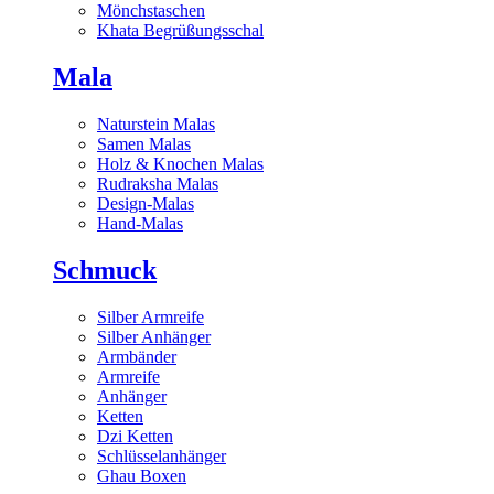
Mönchstaschen
Khata Begrüßungsschal
Mala
Naturstein Malas
Samen Malas
Holz & Knochen Malas
Rudraksha Malas
Design-Malas
Hand-Malas
Schmuck
Silber Armreife
Silber Anhänger
Armbänder
Armreife
Anhänger
Ketten
Dzi Ketten
Schlüsselanhänger
Ghau Boxen