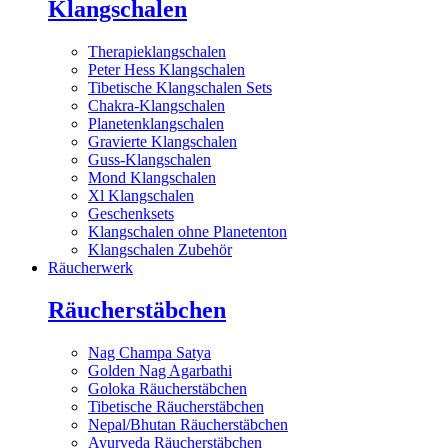
Klangschalen
Therapieklangschalen
Peter Hess Klangschalen
Tibetische Klangschalen Sets
Chakra-Klangschalen
Planetenklangschalen
Gravierte Klangschalen
Guss-Klangschalen
Mond Klangschalen
Xl Klangschalen
Geschenksets
Klangschalen ohne Planetenton
Klangschalen Zubehör
Räucherwerk
Räucherstäbchen
Nag Champa Satya
Golden Nag Agarbathi
Goloka Räucherstäbchen
Tibetische Räucherstäbchen
Nepal/Bhutan Räucherstäbchen
Ayurveda Räucherstäbchen