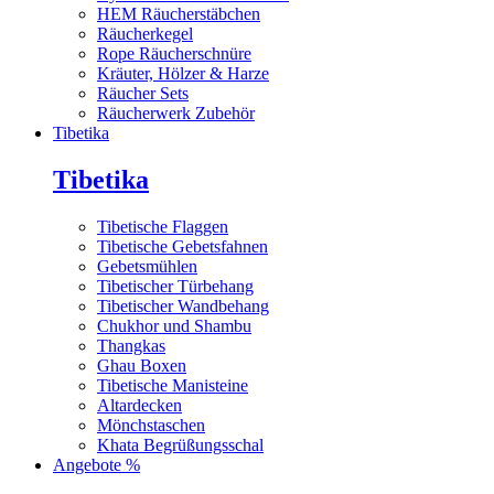
HEM Räucherstäbchen
Räucherkegel
Rope Räucherschnüre
Kräuter, Hölzer & Harze
Räucher Sets
Räucherwerk Zubehör
Tibetika
Tibetika
Tibetische Flaggen
Tibetische Gebetsfahnen
Gebetsmühlen
Tibetischer Türbehang
Tibetischer Wandbehang
Chukhor und Shambu
Thangkas
Ghau Boxen
Tibetische Manisteine
Altardecken
Mönchstaschen
Khata Begrüßungsschal
Angebote %