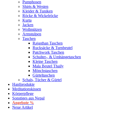
Pumphosen
Shirts & Westen
Kleider & Tuniken
Röcke & Wickelröcke
Kurta
Jacken
Wollmützen
Armstulpen
Taschen
Rajasthan Taschen
Rucksäcke & Turnbeutel
Patchwork Taschen
Schulter-, & Umhängetaschen
Kleine Taschen
Mala Beutel Thaily
Mönchstaschen
Gürteltaschen
Schals, Tücher & Gürtel
Hanfprodukte
Meditationskissen
Körperpflege
Sonstiges aus Nepal
Angebote %
Neue Artikel