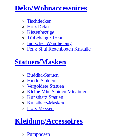
Deko/Wohnaccessoires
Tischdecken
Holz Deko
Kissenbezüge
Türbehang / Toran
Indischer Wandbehang
Feng Shui Regenbogen Kristalle
Statuen/Masken
Buddha-Statuen
Hindu Statuen
Vergoldete-Statuen
Kleine Mini Statuen Minaturen
Kunstharz-Statuen
Kunstharz-Masken
Holz-Masken
Kleidung/Accessoires
Pumphosen