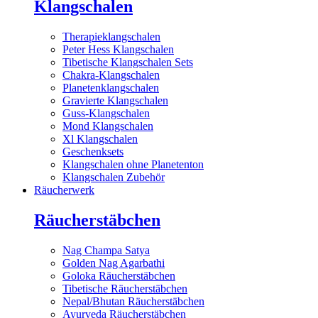
Klangschalen
Therapieklangschalen
Peter Hess Klangschalen
Tibetische Klangschalen Sets
Chakra-Klangschalen
Planetenklangschalen
Gravierte Klangschalen
Guss-Klangschalen
Mond Klangschalen
Xl Klangschalen
Geschenksets
Klangschalen ohne Planetenton
Klangschalen Zubehör
Räucherwerk
Räucherstäbchen
Nag Champa Satya
Golden Nag Agarbathi
Goloka Räucherstäbchen
Tibetische Räucherstäbchen
Nepal/Bhutan Räucherstäbchen
Ayurveda Räucherstäbchen