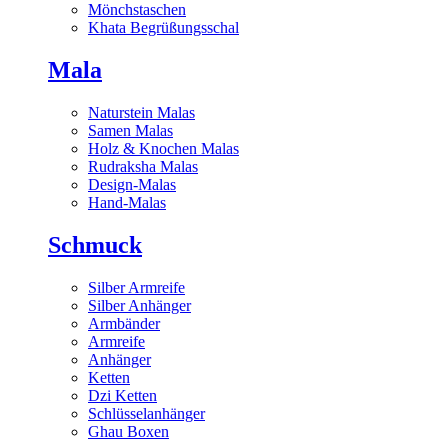
Mönchstaschen
Khata Begrüßungsschal
Mala
Naturstein Malas
Samen Malas
Holz & Knochen Malas
Rudraksha Malas
Design-Malas
Hand-Malas
Schmuck
Silber Armreife
Silber Anhänger
Armbänder
Armreife
Anhänger
Ketten
Dzi Ketten
Schlüsselanhänger
Ghau Boxen