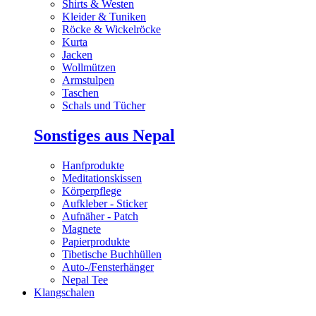
Shirts & Westen
Kleider & Tuniken
Röcke & Wickelröcke
Kurta
Jacken
Wollmützen
Armstulpen
Taschen
Schals und Tücher
Sonstiges aus Nepal
Hanfprodukte
Meditationskissen
Körperpflege
Aufkleber - Sticker
Aufnäher - Patch
Magnete
Papierprodukte
Tibetische Buchhüllen
Auto-/Fensterhänger
Nepal Tee
Klangschalen