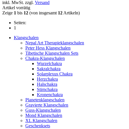
inkl. MwSt. zzgl.
Versand
Artikel vorrätig
Zeige
1
bis
12
(von insgesamt
12
Artikeln)
Seiten:
1
Klangschalen
Nepal Art Therapieklangschalen
Peter Hess Klangschalen
Tibetische Klangschalen Sets
Chakra-Klangschalen
Wurzelchakra
Sakralchakra
Solarplexus Chakra
Herzchakra
Halschakra
Stirnchakra
Kronenchakra
Planetenklangschalen
Gravierte Klangschalen
Guss-Klangschalen
Mond Klangschalen
XL Klangschalen
Geschenksets