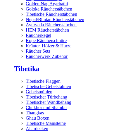
Golden Nag Agarbathi
Goloka Räucherstäbchen
Tibetische Räucherstäbchen
Nepal/Bhutan Räucherstäbchen
Ayurveda Räucherstäbchen
HEM Räucherstäbchen
Räucherkegel
Rope Räucherschnüre
Kräuter, Hölzer & Harze
Räucher Sets
Räucherwerk Zubehör
Tibetika
Tibetische Flaggen
Tibetische Gebetsfahnen
Gebetsmühlen
Tibetischer Türbehang
Tibetischer Wandbehang
Chukhor und Shambu
Thangkas
Ghau Boxen
Tibetische Manisteine
Altardecken