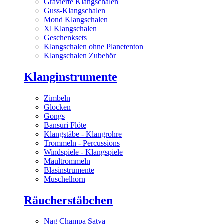
Gravierte Klangschalen
Guss-Klangschalen
Mond Klangschalen
Xl Klangschalen
Geschenksets
Klangschalen ohne Planetenton
Klangschalen Zubehör
Klanginstrumente
Zimbeln
Glocken
Gongs
Bansuri Flöte
Klangstäbe - Klangrohre
Trommeln - Percussions
Windspiele - Klangspiele
Maultrommeln
Blasinstrumente
Muschelhorn
Räucherstäbchen
Nag Champa Satya