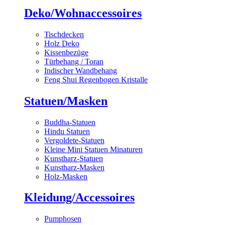
Deko/Wohnaccessoires
Tischdecken
Holz Deko
Kissenbezüge
Türbehang / Toran
Indischer Wandbehang
Feng Shui Regenbogen Kristalle
Statuen/Masken
Buddha-Statuen
Hindu Statuen
Vergoldete-Statuen
Kleine Mini Statuen Minaturen
Kunstharz-Statuen
Kunstharz-Masken
Holz-Masken
Kleidung/Accessoires
Pumphosen