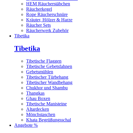
HEM Räucherstäbchen
Räucherkegel
Rope Räucherschnüre
Kräuter, Hölzer & Harze
Räucher Sets
Räucherwerk Zubehör
Tibetika
Tibetika
Tibetische Flaggen
Tibetische Gebetsfahnen
Gebetsmühlen
Tibetischer Türbehang
Tibetischer Wandbehang
Chukhor und Shambu
Thangkas
Ghau Boxen
Tibetische Manisteine
Altardecken
Mönchstaschen
Khata Begrüßungsschal
Angebote %