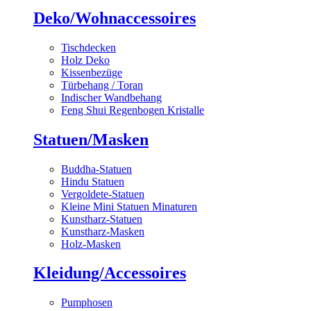
Deko/Wohnaccessoires
Tischdecken
Holz Deko
Kissenbezüge
Türbehang / Toran
Indischer Wandbehang
Feng Shui Regenbogen Kristalle
Statuen/Masken
Buddha-Statuen
Hindu Statuen
Vergoldete-Statuen
Kleine Mini Statuen Minaturen
Kunstharz-Statuen
Kunstharz-Masken
Holz-Masken
Kleidung/Accessoires
Pumphosen