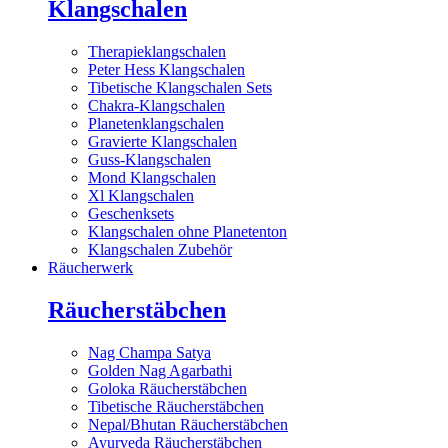
Klangschalen
Therapieklangschalen
Peter Hess Klangschalen
Tibetische Klangschalen Sets
Chakra-Klangschalen
Planetenklangschalen
Gravierte Klangschalen
Guss-Klangschalen
Mond Klangschalen
Xl Klangschalen
Geschenksets
Klangschalen ohne Planetenton
Klangschalen Zubehör
Räucherwerk
Räucherstäbchen
Nag Champa Satya
Golden Nag Agarbathi
Goloka Räucherstäbchen
Tibetische Räucherstäbchen
Nepal/Bhutan Räucherstäbchen
Ayurveda Räucherstäbchen