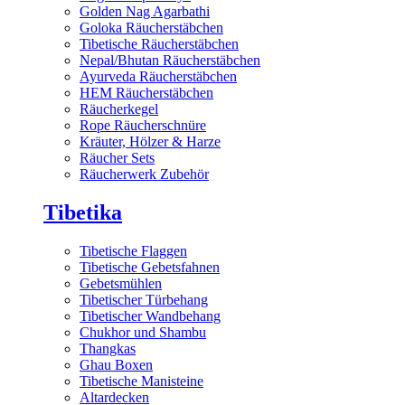
Golden Nag Agarbathi
Goloka Räucherstäbchen
Tibetische Räucherstäbchen
Nepal/Bhutan Räucherstäbchen
Ayurveda Räucherstäbchen
HEM Räucherstäbchen
Räucherkegel
Rope Räucherschnüre
Kräuter, Hölzer & Harze
Räucher Sets
Räucherwerk Zubehör
Tibetika
Tibetische Flaggen
Tibetische Gebetsfahnen
Gebetsmühlen
Tibetischer Türbehang
Tibetischer Wandbehang
Chukhor und Shambu
Thangkas
Ghau Boxen
Tibetische Manisteine
Altardecken