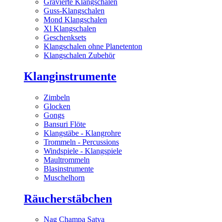
Gravierte Klangschalen
Guss-Klangschalen
Mond Klangschalen
Xl Klangschalen
Geschenksets
Klangschalen ohne Planetenton
Klangschalen Zubehör
Klanginstrumente
Zimbeln
Glocken
Gongs
Bansuri Flöte
Klangstäbe - Klangrohre
Trommeln - Percussions
Windspiele - Klangspiele
Maultrommeln
Blasinstrumente
Muschelhorn
Räucherstäbchen
Nag Champa Satya