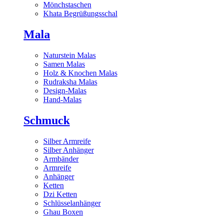
Mönchstaschen
Khata Begrüßungsschal
Mala
Naturstein Malas
Samen Malas
Holz & Knochen Malas
Rudraksha Malas
Design-Malas
Hand-Malas
Schmuck
Silber Armreife
Silber Anhänger
Armbänder
Armreife
Anhänger
Ketten
Dzi Ketten
Schlüsselanhänger
Ghau Boxen