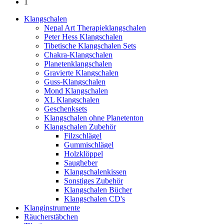
1
Klangschalen
Nepal Art Therapieklangschalen
Peter Hess Klangschalen
Tibetische Klangschalen Sets
Chakra-Klangschalen
Planetenklangschalen
Gravierte Klangschalen
Guss-Klangschalen
Mond Klangschalen
XL Klangschalen
Geschenksets
Klangschalen ohne Planetenton
Klangschalen Zubehör
Filzschlägel
Gummischlägel
Holzklöppel
Saugheber
Klangschalenkissen
Sonstiges Zubehör
Klangschalen Bücher
Klangschalen CD's
Klanginstrumente
Räucherstäbchen