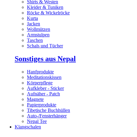
Shirts & Westen
Kleider & Tuniken
Röcke & Wickelröcke
Kurta
Jacken
Wollmützen
Armstulpen
Taschen
Schals und Tücher
Sonstiges aus Nepal
Hanfprodukte
Meditationskissen
Körperpflege
Aufkleber - Sticker
Aufnäher - Patch
Magnete
Papierprodukte
Tibetische Buchhüllen
Auto-/Fensterhänger
Nepal Tee
Klangschalen