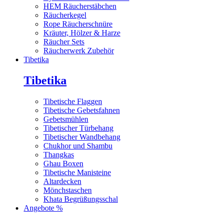
HEM Räucherstäbchen
Räucherkegel
Rope Räucherschnüre
Kräuter, Hölzer & Harze
Räucher Sets
Räucherwerk Zubehör
Tibetika
Tibetika
Tibetische Flaggen
Tibetische Gebetsfahnen
Gebetsmühlen
Tibetischer Türbehang
Tibetischer Wandbehang
Chukhor und Shambu
Thangkas
Ghau Boxen
Tibetische Manisteine
Altardecken
Mönchstaschen
Khata Begrüßungsschal
Angebote %