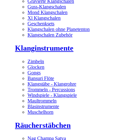
Gravierte Klangschalen
Guss-Klangschalen
Mond Klangschalen
Xl Klangschalen
Geschenksets
Klangschalen ohne Planetenton
Klangschalen Zubehör
Klanginstrumente
Zimbeln
Glocken
Gongs
Bansuri Flöte
Klangstäbe - Klangrohre
Trommeln - Percussions
Windspiele - Klangspiele
Maultrommeln
Blasinstrumente
Muschelhorn
Räucherstäbchen
Nag Champa Satya