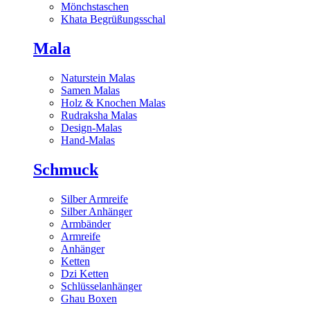
Mönchstaschen
Khata Begrüßungsschal
Mala
Naturstein Malas
Samen Malas
Holz & Knochen Malas
Rudraksha Malas
Design-Malas
Hand-Malas
Schmuck
Silber Armreife
Silber Anhänger
Armbänder
Armreife
Anhänger
Ketten
Dzi Ketten
Schlüsselanhänger
Ghau Boxen