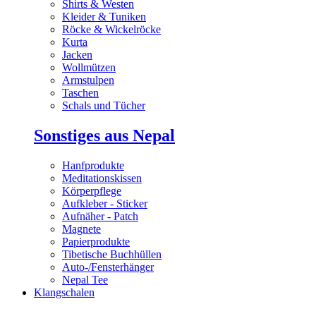
Shirts & Westen
Kleider & Tuniken
Röcke & Wickelröcke
Kurta
Jacken
Wollmützen
Armstulpen
Taschen
Schals und Tücher
Sonstiges aus Nepal
Hanfprodukte
Meditationskissen
Körperpflege
Aufkleber - Sticker
Aufnäher - Patch
Magnete
Papierprodukte
Tibetische Buchhüllen
Auto-/Fensterhänger
Nepal Tee
Klangschalen