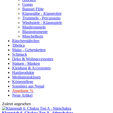
Gongs
Bansuri Flöte
Klangstäbe - Klangrohre
Trommeln - Percussions
Windspiele - Klangspiele
Maultrommeln
Blasinstrumente
Muschelhorn
Räucherstäbchen
Tibetica
Malas - Gebetsketten
Schmuck
Deko & Wohnaccessoires
Statuen - Masken
Kleidung & Accessoires
Hanfprodukte
Meditationskissen
Körperpflege
Sonstiges aus Nepal
Angebote %
Neue Artikel
Zuletzt angesehen
Klangstab 6. Chakra Ton A - Stirnchakra