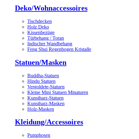
Deko/Wohnaccessoires
Tischdecken
Holz Deko
Kissenbezüge
Türbehang / Toran
Indischer Wandbehang
Feng Shui Regenbogen Kristalle
Statuen/Masken
Buddha-Statuen
Hindu Statuen
Vergoldete-Statuen
Kleine Mini Statuen Minaturen
Kunstharz-Statuen
Kunstharz-Masken
Holz-Masken
Kleidung/Accessoires
Pumphosen