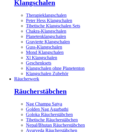
Klangschalen
Therapieklangschalen
Peter Hess Klangschalen
Tibetische Klangschalen Sets
Chakra-Klangschalen
Planetenklangschalen
Gravierte Klangschalen
Guss-Klangschalen
Mond Klangschalen
Xl Klangschalen
Geschenksets
Klangschalen ohne Planetenton
Klangschalen Zubehör
Räucherwerk
Räucherstäbchen
Nag Champa Satya
Golden Nag Agarbathi
Goloka Räucherstäbchen
Tibetische Räucherstäbchen
Nepal/Bhutan Räucherstäbchen
Ayurveda Räucherstäbchen