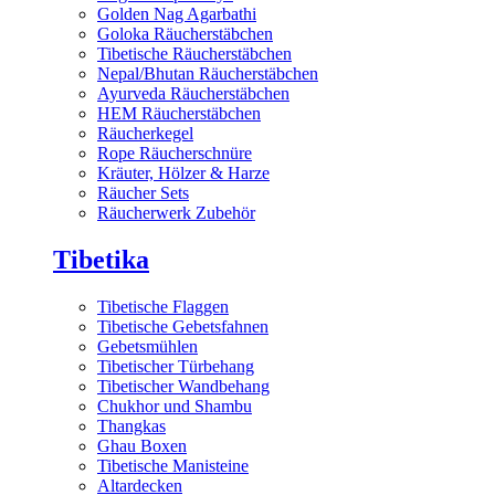
Golden Nag Agarbathi
Goloka Räucherstäbchen
Tibetische Räucherstäbchen
Nepal/Bhutan Räucherstäbchen
Ayurveda Räucherstäbchen
HEM Räucherstäbchen
Räucherkegel
Rope Räucherschnüre
Kräuter, Hölzer & Harze
Räucher Sets
Räucherwerk Zubehör
Tibetika
Tibetische Flaggen
Tibetische Gebetsfahnen
Gebetsmühlen
Tibetischer Türbehang
Tibetischer Wandbehang
Chukhor und Shambu
Thangkas
Ghau Boxen
Tibetische Manisteine
Altardecken