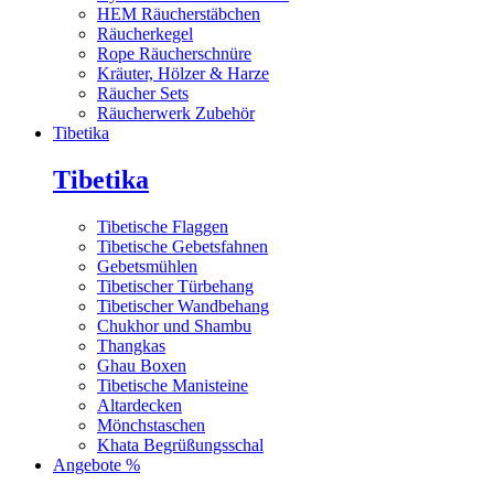
HEM Räucherstäbchen
Räucherkegel
Rope Räucherschnüre
Kräuter, Hölzer & Harze
Räucher Sets
Räucherwerk Zubehör
Tibetika
Tibetika
Tibetische Flaggen
Tibetische Gebetsfahnen
Gebetsmühlen
Tibetischer Türbehang
Tibetischer Wandbehang
Chukhor und Shambu
Thangkas
Ghau Boxen
Tibetische Manisteine
Altardecken
Mönchstaschen
Khata Begrüßungsschal
Angebote %