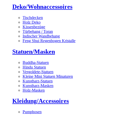
Deko/Wohnaccessoires
Tischdecken
Holz Deko
Kissenbezüge
Türbehang / Toran
Indischer Wandbehang
Feng Shui Regenbogen Kristalle
Statuen/Masken
Buddha-Statuen
Hindu Statuen
Vergoldete-Statuen
Kleine Mini Statuen Minaturen
Kunstharz-Statuen
Kunstharz-Masken
Holz-Masken
Kleidung/Accessoires
Pumphosen