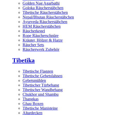
Golden Nag Agarbathi
Goloka Räucherstäbchen
Tibetische Räucherstäbchen
Nepal/Bhutan Räucherstäbchen
Ayurveda Räucherstäbchen
HEM Räucherstäbchen
Räucherkegel
Rope Räucherschnüre
Kräuter, Hölzer & Harze
Räucher Sets
Räucherwerk Zubehör
Tibetika
Tibetische Flaggen
Tibetische Gebetsfahnen
Gebetsmühlen
Tibetischer Türbehang
Tibetischer Wandbehang
Chukhor und Shambu
Thangkas
Ghau Boxen
Tibetische Manisteine
Altardecken