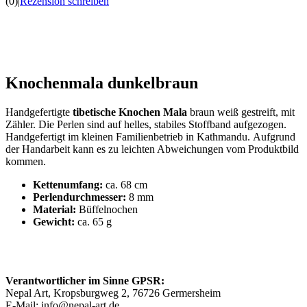
(0)
|
Rezension schreiben
Knochenmala dunkelbraun
Handgefertigte
tibetische Knochen Mala
braun weiß gestreift, mit
Zähler. Die Perlen sind auf helles, stabiles Stoffband aufgezogen.
Handgefertigt im kleinen Familienbetrieb in Kathmandu. Aufgrund
der Handarbeit kann es zu leichten Abweichungen vom Produktbild
kommen.
Kettenumfang:
ca. 68 cm
Perlendurchmesser:
8 mm
Material:
Büffelnochen
Gewicht:
ca. 65 g
Verantwortlicher im Sinne GPSR:
Nepal Art, Kropsburgweg 2, 76726 Germersheim
E-Mail: info@nepal-art.de