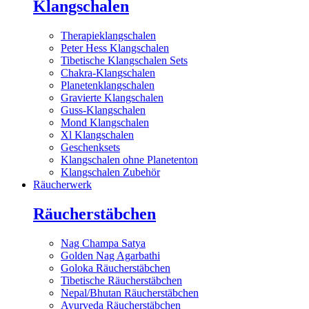
Klangschalen
Therapieklangschalen
Peter Hess Klangschalen
Tibetische Klangschalen Sets
Chakra-Klangschalen
Planetenklangschalen
Gravierte Klangschalen
Guss-Klangschalen
Mond Klangschalen
Xl Klangschalen
Geschenksets
Klangschalen ohne Planetenton
Klangschalen Zubehör
Räucherwerk
Räucherstäbchen
Nag Champa Satya
Golden Nag Agarbathi
Goloka Räucherstäbchen
Tibetische Räucherstäbchen
Nepal/Bhutan Räucherstäbchen
Ayurveda Räucherstäbchen