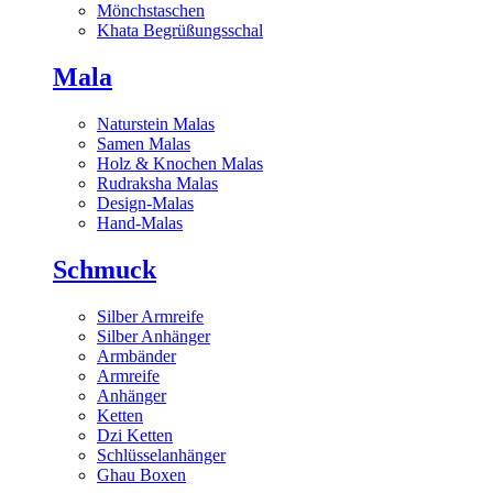
Mönchstaschen
Khata Begrüßungsschal
Mala
Naturstein Malas
Samen Malas
Holz & Knochen Malas
Rudraksha Malas
Design-Malas
Hand-Malas
Schmuck
Silber Armreife
Silber Anhänger
Armbänder
Armreife
Anhänger
Ketten
Dzi Ketten
Schlüsselanhänger
Ghau Boxen