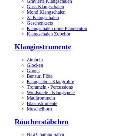
Gravierte Klangschalen
Guss-Klangschalen
Mond Klangschalen
Xl Klangschalen
Geschenksets
Klangschalen ohne Planetenton
Klangschalen Zubehör
Klanginstrumente
Zimbeln
Glocken
Gongs
Bansuri Flöte
Klangstäbe - Klangrohre
Trommeln - Percussions
Windspiele - Klangspiele
Maultrommeln
Blasinstrumente
Muschelhorn
Räucherstäbchen
Nag Champa Satya