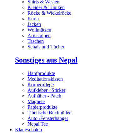
Shirts & Westen
Kleider & Tuniken
Röcke & Wickelröcke
Kurta
Jacken
Wollmützen
Armstulpen
Taschen
Schals und Tücher
Sonstiges aus Nepal
Hanfprodukte
Meditationskissen
Körperpflege
Aufkleber - Sticker
Aufnäher - Patch
Magnete
Papierprodukte
Tibetische Buchhüllen
Auto-/Fensterhänger
Nepal Tee
Klangschalen