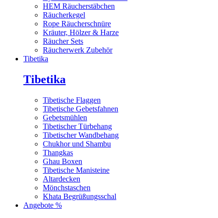
HEM Räucherstäbchen
Räucherkegel
Rope Räucherschnüre
Kräuter, Hölzer & Harze
Räucher Sets
Räucherwerk Zubehör
Tibetika
Tibetika
Tibetische Flaggen
Tibetische Gebetsfahnen
Gebetsmühlen
Tibetischer Türbehang
Tibetischer Wandbehang
Chukhor und Shambu
Thangkas
Ghau Boxen
Tibetische Manisteine
Altardecken
Mönchstaschen
Khata Begrüßungsschal
Angebote %