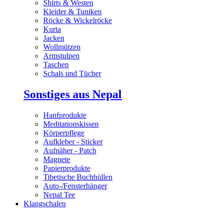
Shirts & Westen
Kleider & Tuniken
Röcke & Wickelröcke
Kurta
Jacken
Wollmützen
Armstulpen
Taschen
Schals und Tücher
Sonstiges aus Nepal
Hanfprodukte
Meditationskissen
Körperpflege
Aufkleber - Sticker
Aufnäher - Patch
Magnete
Papierprodukte
Tibetische Buchhüllen
Auto-/Fensterhänger
Nepal Tee
Klangschalen