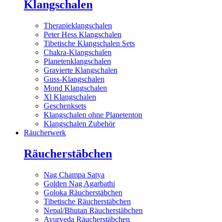
Klangschalen
Therapieklangschalen
Peter Hess Klangschalen
Tibetische Klangschalen Sets
Chakra-Klangschalen
Planetenklangschalen
Gravierte Klangschalen
Guss-Klangschalen
Mond Klangschalen
Xl Klangschalen
Geschenksets
Klangschalen ohne Planetenton
Klangschalen Zubehör
Räucherwerk
Räucherstäbchen
Nag Champa Satya
Golden Nag Agarbathi
Goloka Räucherstäbchen
Tibetische Räucherstäbchen
Nepal/Bhutan Räucherstäbchen
Ayurveda Räucherstäbchen