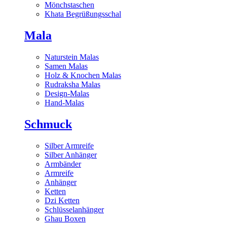
Mönchstaschen
Khata Begrüßungsschal
Mala
Naturstein Malas
Samen Malas
Holz & Knochen Malas
Rudraksha Malas
Design-Malas
Hand-Malas
Schmuck
Silber Armreife
Silber Anhänger
Armbänder
Armreife
Anhänger
Ketten
Dzi Ketten
Schlüsselanhänger
Ghau Boxen