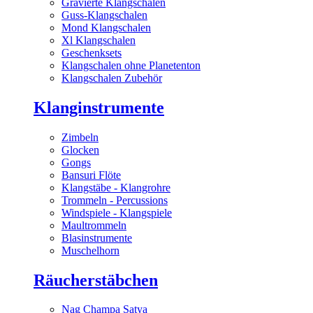
Gravierte Klangschalen
Guss-Klangschalen
Mond Klangschalen
Xl Klangschalen
Geschenksets
Klangschalen ohne Planetenton
Klangschalen Zubehör
Klanginstrumente
Zimbeln
Glocken
Gongs
Bansuri Flöte
Klangstäbe - Klangrohre
Trommeln - Percussions
Windspiele - Klangspiele
Maultrommeln
Blasinstrumente
Muschelhorn
Räucherstäbchen
Nag Champa Satya