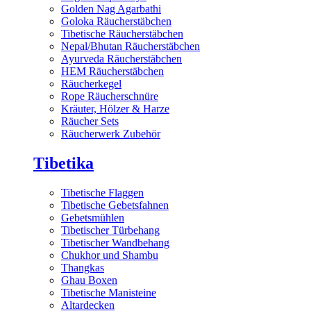
Golden Nag Agarbathi
Goloka Räucherstäbchen
Tibetische Räucherstäbchen
Nepal/Bhutan Räucherstäbchen
Ayurveda Räucherstäbchen
HEM Räucherstäbchen
Räucherkegel
Rope Räucherschnüre
Kräuter, Hölzer & Harze
Räucher Sets
Räucherwerk Zubehör
Tibetika
Tibetische Flaggen
Tibetische Gebetsfahnen
Gebetsmühlen
Tibetischer Türbehang
Tibetischer Wandbehang
Chukhor und Shambu
Thangkas
Ghau Boxen
Tibetische Manisteine
Altardecken