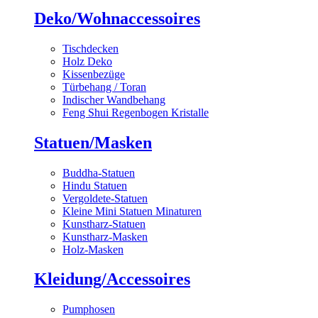
Deko/Wohnaccessoires
Tischdecken
Holz Deko
Kissenbezüge
Türbehang / Toran
Indischer Wandbehang
Feng Shui Regenbogen Kristalle
Statuen/Masken
Buddha-Statuen
Hindu Statuen
Vergoldete-Statuen
Kleine Mini Statuen Minaturen
Kunstharz-Statuen
Kunstharz-Masken
Holz-Masken
Kleidung/Accessoires
Pumphosen