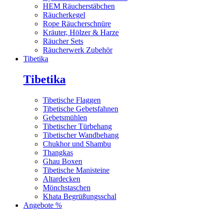
HEM Räucherstäbchen
Räucherkegel
Rope Räucherschnüre
Kräuter, Hölzer & Harze
Räucher Sets
Räucherwerk Zubehör
Tibetika
Tibetika
Tibetische Flaggen
Tibetische Gebetsfahnen
Gebetsmühlen
Tibetischer Türbehang
Tibetischer Wandbehang
Chukhor und Shambu
Thangkas
Ghau Boxen
Tibetische Manisteine
Altardecken
Mönchstaschen
Khata Begrüßungsschal
Angebote %