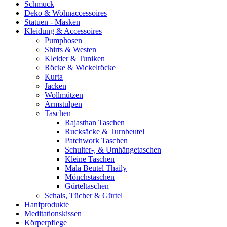
Schmuck
Deko & Wohnaccessoires
Statuen - Masken
Kleidung & Accessoires
Pumphosen
Shirts & Westen
Kleider & Tuniken
Röcke & Wickelröcke
Kurta
Jacken
Wollmützen
Armstulpen
Taschen
Rajasthan Taschen
Rucksäcke & Turnbeutel
Patchwork Taschen
Schulter-, & Umhängetaschen
Kleine Taschen
Mala Beutel Thaily
Mönchstaschen
Gürteltaschen
Schals, Tücher & Gürtel
Hanfprodukte
Meditationskissen
Körperpflege