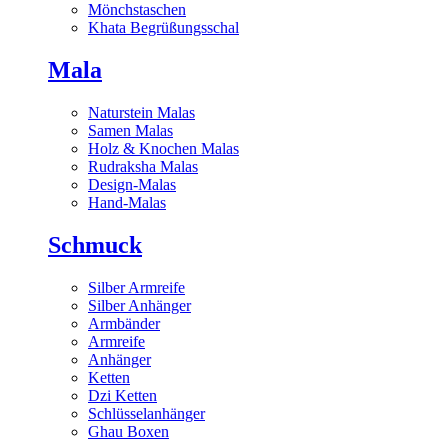
Mönchstaschen
Khata Begrüßungsschal
Mala
Naturstein Malas
Samen Malas
Holz & Knochen Malas
Rudraksha Malas
Design-Malas
Hand-Malas
Schmuck
Silber Armreife
Silber Anhänger
Armbänder
Armreife
Anhänger
Ketten
Dzi Ketten
Schlüsselanhänger
Ghau Boxen