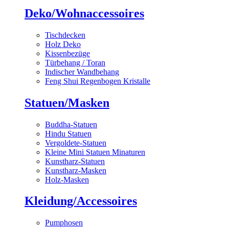
Deko/Wohnaccessoires
Tischdecken
Holz Deko
Kissenbezüge
Türbehang / Toran
Indischer Wandbehang
Feng Shui Regenbogen Kristalle
Statuen/Masken
Buddha-Statuen
Hindu Statuen
Vergoldete-Statuen
Kleine Mini Statuen Minaturen
Kunstharz-Statuen
Kunstharz-Masken
Holz-Masken
Kleidung/Accessoires
Pumphosen