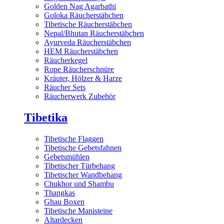
Golden Nag Agarbathi
Goloka Räucherstäbchen
Tibetische Räucherstäbchen
Nepal/Bhutan Räucherstäbchen
Ayurveda Räucherstäbchen
HEM Räucherstäbchen
Räucherkegel
Rope Räucherschnüre
Kräuter, Hölzer & Harze
Räucher Sets
Räucherwerk Zubehör
Tibetika
Tibetische Flaggen
Tibetische Gebetsfahnen
Gebetsmühlen
Tibetischer Türbehang
Tibetischer Wandbehang
Chukhor und Shambu
Thangkas
Ghau Boxen
Tibetische Manisteine
Altardecken