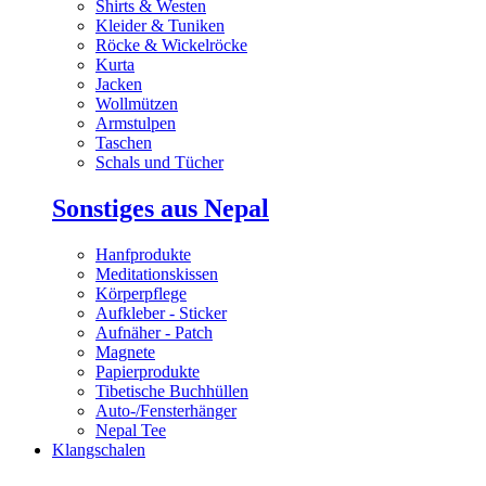
Shirts & Westen
Kleider & Tuniken
Röcke & Wickelröcke
Kurta
Jacken
Wollmützen
Armstulpen
Taschen
Schals und Tücher
Sonstiges aus Nepal
Hanfprodukte
Meditationskissen
Körperpflege
Aufkleber - Sticker
Aufnäher - Patch
Magnete
Papierprodukte
Tibetische Buchhüllen
Auto-/Fensterhänger
Nepal Tee
Klangschalen