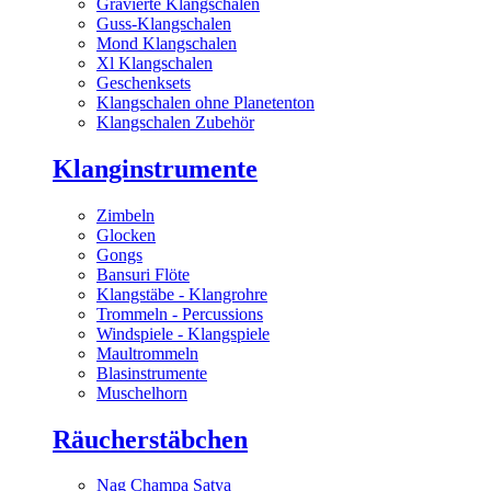
Gravierte Klangschalen
Guss-Klangschalen
Mond Klangschalen
Xl Klangschalen
Geschenksets
Klangschalen ohne Planetenton
Klangschalen Zubehör
Klanginstrumente
Zimbeln
Glocken
Gongs
Bansuri Flöte
Klangstäbe - Klangrohre
Trommeln - Percussions
Windspiele - Klangspiele
Maultrommeln
Blasinstrumente
Muschelhorn
Räucherstäbchen
Nag Champa Satya