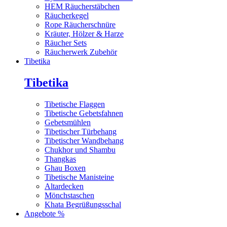
HEM Räucherstäbchen
Räucherkegel
Rope Räucherschnüre
Kräuter, Hölzer & Harze
Räucher Sets
Räucherwerk Zubehör
Tibetika
Tibetika
Tibetische Flaggen
Tibetische Gebetsfahnen
Gebetsmühlen
Tibetischer Türbehang
Tibetischer Wandbehang
Chukhor und Shambu
Thangkas
Ghau Boxen
Tibetische Manisteine
Altardecken
Mönchstaschen
Khata Begrüßungsschal
Angebote %