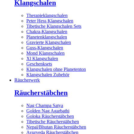
Klangschalen
Therapieklangschalen
Peter Hess Klangschalen
Tibetische Klangschalen Sets
Chakra-Klangschalen
Planetenklangschalen
Gravierte Klangschalen
Guss-Klangschalen
Mond Klangschalen
Xl Klangschalen
Geschenksets
Klangschalen ohne Planetenton
Klangschalen Zubehör
Räucherwerk
Räucherstäbchen
Nag Champa Satya
Golden Nag Agarbathi
Goloka Räucherstäbchen
Tibetische Räucherstäbchen
Nepal/Bhutan Räucherstäbchen
Ayurveda Räucherstäbchen