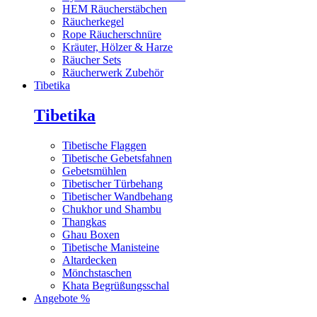
HEM Räucherstäbchen
Räucherkegel
Rope Räucherschnüre
Kräuter, Hölzer & Harze
Räucher Sets
Räucherwerk Zubehör
Tibetika
Tibetika
Tibetische Flaggen
Tibetische Gebetsfahnen
Gebetsmühlen
Tibetischer Türbehang
Tibetischer Wandbehang
Chukhor und Shambu
Thangkas
Ghau Boxen
Tibetische Manisteine
Altardecken
Mönchstaschen
Khata Begrüßungsschal
Angebote %