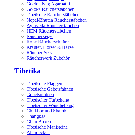
Golden Nag Agarbathi
Goloka Räucherstäbchen
Tibetische Räucherstäbchen
Nepal/Bhutan Räucherstäbchen
Ayurveda Räucherstäbchen
HEM Räucherstäbchen
Räucherkegel
Rope Räucherschnüre
Kräuter, Hölzer & Harze
Räucher Sets
Räucherwerk Zubehör
Tibetika
Tibetische Flaggen
Tibetische Gebetsfahnen
Gebetsmühlen
Tibetischer Türbehang
Tibetischer Wandbehang
Chukhor und Shambu
Thangkas
Ghau Boxen
Tibetische Manisteine
Altardecken