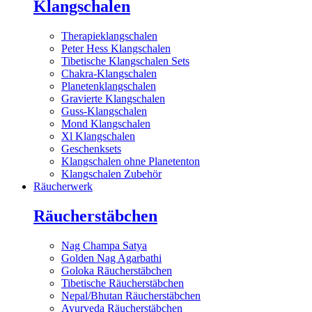
Klangschalen
Therapieklangschalen
Peter Hess Klangschalen
Tibetische Klangschalen Sets
Chakra-Klangschalen
Planetenklangschalen
Gravierte Klangschalen
Guss-Klangschalen
Mond Klangschalen
Xl Klangschalen
Geschenksets
Klangschalen ohne Planetenton
Klangschalen Zubehör
Räucherwerk
Räucherstäbchen
Nag Champa Satya
Golden Nag Agarbathi
Goloka Räucherstäbchen
Tibetische Räucherstäbchen
Nepal/Bhutan Räucherstäbchen
Ayurveda Räucherstäbchen