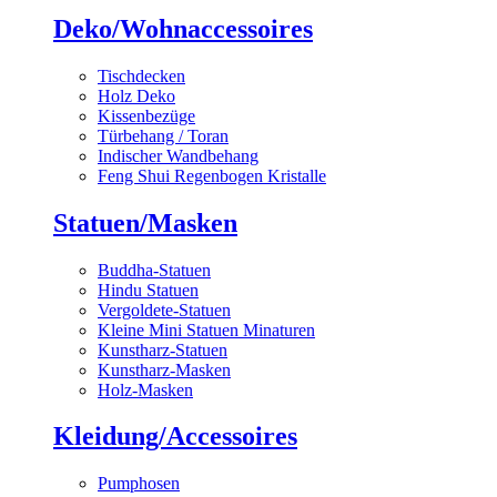
Deko/Wohnaccessoires
Tischdecken
Holz Deko
Kissenbezüge
Türbehang / Toran
Indischer Wandbehang
Feng Shui Regenbogen Kristalle
Statuen/Masken
Buddha-Statuen
Hindu Statuen
Vergoldete-Statuen
Kleine Mini Statuen Minaturen
Kunstharz-Statuen
Kunstharz-Masken
Holz-Masken
Kleidung/Accessoires
Pumphosen