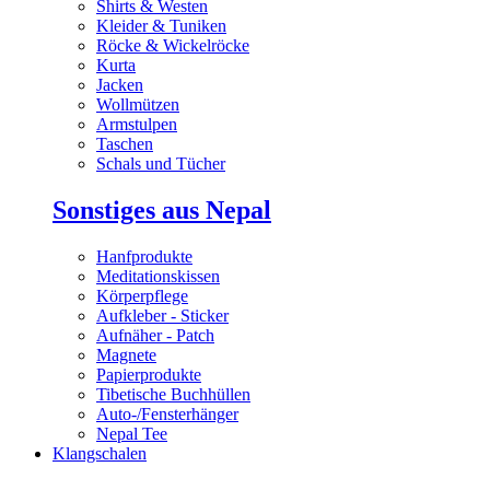
Shirts & Westen
Kleider & Tuniken
Röcke & Wickelröcke
Kurta
Jacken
Wollmützen
Armstulpen
Taschen
Schals und Tücher
Sonstiges aus Nepal
Hanfprodukte
Meditationskissen
Körperpflege
Aufkleber - Sticker
Aufnäher - Patch
Magnete
Papierprodukte
Tibetische Buchhüllen
Auto-/Fensterhänger
Nepal Tee
Klangschalen