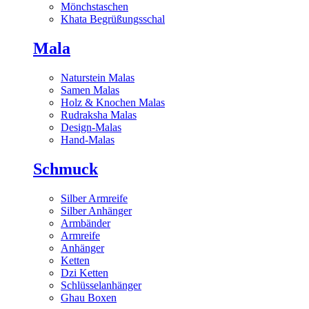
Mönchstaschen
Khata Begrüßungsschal
Mala
Naturstein Malas
Samen Malas
Holz & Knochen Malas
Rudraksha Malas
Design-Malas
Hand-Malas
Schmuck
Silber Armreife
Silber Anhänger
Armbänder
Armreife
Anhänger
Ketten
Dzi Ketten
Schlüsselanhänger
Ghau Boxen