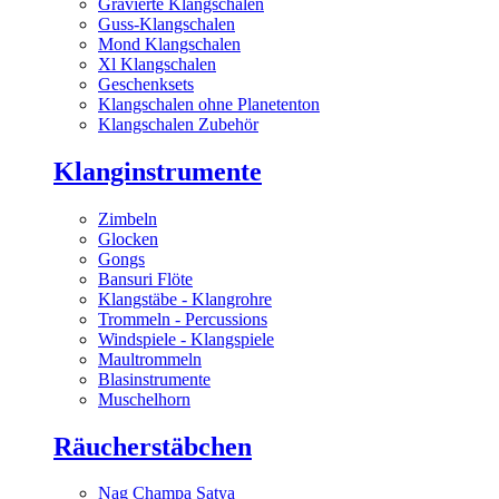
Gravierte Klangschalen
Guss-Klangschalen
Mond Klangschalen
Xl Klangschalen
Geschenksets
Klangschalen ohne Planetenton
Klangschalen Zubehör
Klanginstrumente
Zimbeln
Glocken
Gongs
Bansuri Flöte
Klangstäbe - Klangrohre
Trommeln - Percussions
Windspiele - Klangspiele
Maultrommeln
Blasinstrumente
Muschelhorn
Räucherstäbchen
Nag Champa Satya