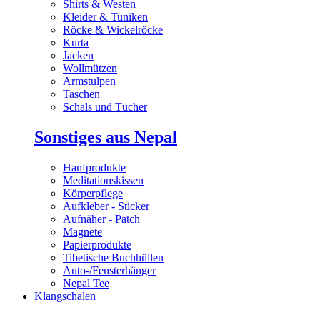
Shirts & Westen
Kleider & Tuniken
Röcke & Wickelröcke
Kurta
Jacken
Wollmützen
Armstulpen
Taschen
Schals und Tücher
Sonstiges aus Nepal
Hanfprodukte
Meditationskissen
Körperpflege
Aufkleber - Sticker
Aufnäher - Patch
Magnete
Papierprodukte
Tibetische Buchhüllen
Auto-/Fensterhänger
Nepal Tee
Klangschalen