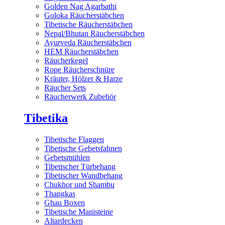
Golden Nag Agarbathi
Goloka Räucherstäbchen
Tibetische Räucherstäbchen
Nepal/Bhutan Räucherstäbchen
Ayurveda Räucherstäbchen
HEM Räucherstäbchen
Räucherkegel
Rope Räucherschnüre
Kräuter, Hölzer & Harze
Räucher Sets
Räucherwerk Zubehör
Tibetika
Tibetische Flaggen
Tibetische Gebetsfahnen
Gebetsmühlen
Tibetischer Türbehang
Tibetischer Wandbehang
Chukhor und Shambu
Thangkas
Ghau Boxen
Tibetische Manisteine
Altardecken