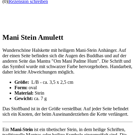
(0)
|
Rezension schreiben
Mani Stein Amulett
Wunderschöne Halskette mit heiligem Mani-Stein Anhänger. Auf
der einen Seite befinden sich die Augen des Buddhas und auf der
anderen Seite das Mantra "Om Mani Padme Hum". Die Schrift und
das Symbol wurde mit schwarzer Farbe hervorgehoben. Handarbeit,
daher leichte Abweichungen möglich.
Größe:
L/B - ca. 3,5 x 2,5 cm
Form:
oval
Material:
Stein
Gewicht:
ca. 7 g
Das Stoffband ist in der Größe verstellbar. Auf jeder Seite befindet
sich ein Knoten, der beim Auseinanderziehen die Kette verlängert.
Ein
Mani-Stein
ist ein tibetischer Stein, in dem heilige Schriften,
traditionelle Mantras oder heilige Symbole eingemeißelt sind. Die