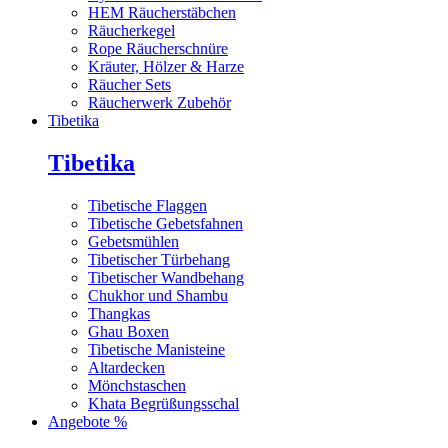
HEM Räucherstäbchen
Räucherkegel
Rope Räucherschnüre
Kräuter, Hölzer & Harze
Räucher Sets
Räucherwerk Zubehör
Tibetika
Tibetika
Tibetische Flaggen
Tibetische Gebetsfahnen
Gebetsmühlen
Tibetischer Türbehang
Tibetischer Wandbehang
Chukhor und Shambu
Thangkas
Ghau Boxen
Tibetische Manisteine
Altardecken
Mönchstaschen
Khata Begrüßungsschal
Angebote %