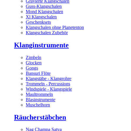
Gravierte Klangschalen
Guss-Klangschalen
Mond Klangschalen
Xl Klangschalen
Geschenksets
Klangschalen ohne Planetenton
Klangschalen Zubehör
Klanginstrumente
Zimbeln
Glocken
Gongs
Bansuri Flöte
Klangstäbe - Klangrohre
Trommeln - Percussions
Windspiele - Klangspiele
Maultrommeln
Blasinstrumente
Muschelhorn
Räucherstäbchen
Nag Champa Satya