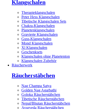
Klangschalen
Therapieklangschalen
Peter Hess Klangschalen
Tibetische Klangschalen Sets
Chakra-Klangschalen
Planetenklangschalen
Gravierte Klangschalen
Guss-Klangschalen
Mond Klangschalen
Xl Klangschalen
Geschenksets
Klangschalen ohne Planetenton
Klangschalen Zubehör
Räucherwerk
Räucherstäbchen
Nag Champa Satya
Golden Nag Agarbathi
Goloka Räucherstäbchen
Tibetische Räucherstäbchen
Nepal/Bhutan Räucherstäbchen
Ayurveda Räucherstäbchen