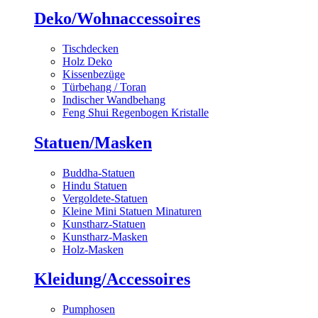
Deko/Wohnaccessoires
Tischdecken
Holz Deko
Kissenbezüge
Türbehang / Toran
Indischer Wandbehang
Feng Shui Regenbogen Kristalle
Statuen/Masken
Buddha-Statuen
Hindu Statuen
Vergoldete-Statuen
Kleine Mini Statuen Minaturen
Kunstharz-Statuen
Kunstharz-Masken
Holz-Masken
Kleidung/Accessoires
Pumphosen