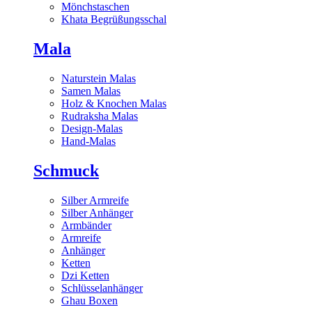
Mönchstaschen
Khata Begrüßungsschal
Mala
Naturstein Malas
Samen Malas
Holz & Knochen Malas
Rudraksha Malas
Design-Malas
Hand-Malas
Schmuck
Silber Armreife
Silber Anhänger
Armbänder
Armreife
Anhänger
Ketten
Dzi Ketten
Schlüsselanhänger
Ghau Boxen