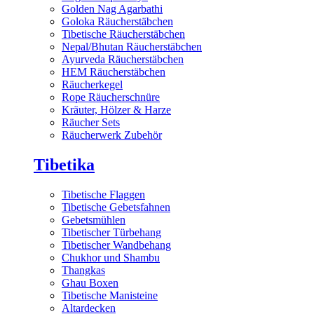
Golden Nag Agarbathi
Goloka Räucherstäbchen
Tibetische Räucherstäbchen
Nepal/Bhutan Räucherstäbchen
Ayurveda Räucherstäbchen
HEM Räucherstäbchen
Räucherkegel
Rope Räucherschnüre
Kräuter, Hölzer & Harze
Räucher Sets
Räucherwerk Zubehör
Tibetika
Tibetische Flaggen
Tibetische Gebetsfahnen
Gebetsmühlen
Tibetischer Türbehang
Tibetischer Wandbehang
Chukhor und Shambu
Thangkas
Ghau Boxen
Tibetische Manisteine
Altardecken