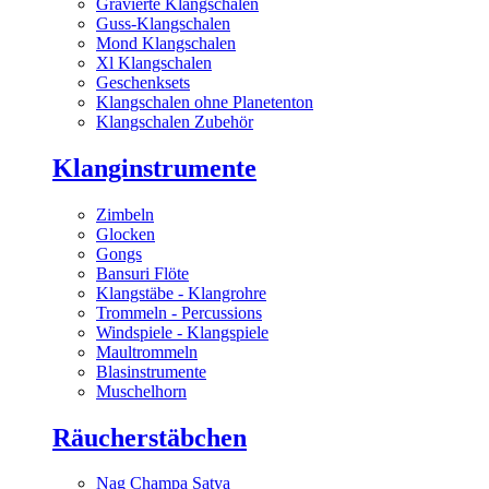
Gravierte Klangschalen
Guss-Klangschalen
Mond Klangschalen
Xl Klangschalen
Geschenksets
Klangschalen ohne Planetenton
Klangschalen Zubehör
Klanginstrumente
Zimbeln
Glocken
Gongs
Bansuri Flöte
Klangstäbe - Klangrohre
Trommeln - Percussions
Windspiele - Klangspiele
Maultrommeln
Blasinstrumente
Muschelhorn
Räucherstäbchen
Nag Champa Satya