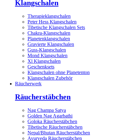
Klangschalen
Therapieklangschalen
Peter Hess Klangschalen
Tibetische Klangschalen Sets
Chakra-Klangschalen
Planetenklangschalen
Gravierte Klangschalen
Guss-Klangschalen
Mond Klangschalen
Xl Klangschalen
Geschenksets
Klangschalen ohne Planetenton
Klangschalen Zubehör
Räucherwerk
Räucherstäbchen
Nag Champa Satya
Golden Nag Agarbathi
Goloka Räucherstäbchen
Tibetische Räucherstäbchen
Nepal/Bhutan Räucherstäbchen
Ayurveda Räucherstäbchen