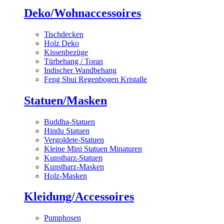
Deko/Wohnaccessoires
Tischdecken
Holz Deko
Kissenbezüge
Türbehang / Toran
Indischer Wandbehang
Feng Shui Regenbogen Kristalle
Statuen/Masken
Buddha-Statuen
Hindu Statuen
Vergoldete-Statuen
Kleine Mini Statuen Minaturen
Kunstharz-Statuen
Kunstharz-Masken
Holz-Masken
Kleidung/Accessoires
Pumphosen