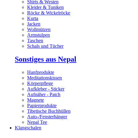
Shirts & Westen
Kleider & Tuniken
Röcke & Wickelröcke
Kurta
Jacken
Wollmützen
Armstulpen
Taschen
Schals und Tücher
Sonstiges aus Nepal
Hanfprodukte
Meditationskissen
Körperpflege
Aufkleber - Sticker
Aufnäher - Patch
Magnete
Papierprodukte
Tibetische Buchhüllen
Auto-/Fensterhänger
Nepal Tee
Klangschalen