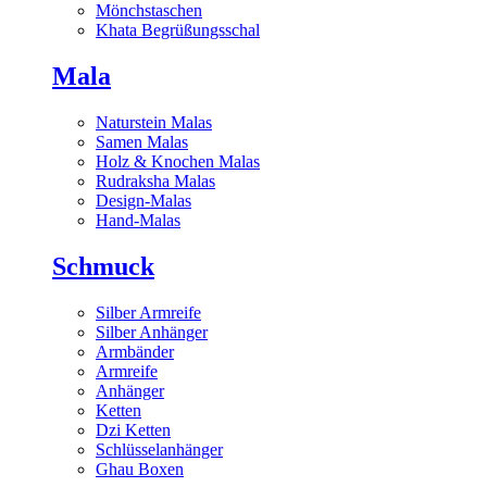
Mönchstaschen
Khata Begrüßungsschal
Mala
Naturstein Malas
Samen Malas
Holz & Knochen Malas
Rudraksha Malas
Design-Malas
Hand-Malas
Schmuck
Silber Armreife
Silber Anhänger
Armbänder
Armreife
Anhänger
Ketten
Dzi Ketten
Schlüsselanhänger
Ghau Boxen