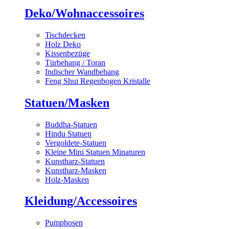
Deko/Wohnaccessoires
Tischdecken
Holz Deko
Kissenbezüge
Türbehang / Toran
Indischer Wandbehang
Feng Shui Regenbogen Kristalle
Statuen/Masken
Buddha-Statuen
Hindu Statuen
Vergoldete-Statuen
Kleine Mini Statuen Minaturen
Kunstharz-Statuen
Kunstharz-Masken
Holz-Masken
Kleidung/Accessoires
Pumphosen