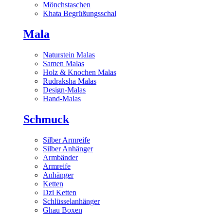
Mönchstaschen
Khata Begrüßungsschal
Mala
Naturstein Malas
Samen Malas
Holz & Knochen Malas
Rudraksha Malas
Design-Malas
Hand-Malas
Schmuck
Silber Armreife
Silber Anhänger
Armbänder
Armreife
Anhänger
Ketten
Dzi Ketten
Schlüsselanhänger
Ghau Boxen