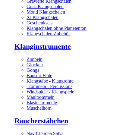
Gravierte Klangschalen
Guss-Klangschalen
Mond Klangschalen
Xl Klangschalen
Geschenksets
Klangschalen ohne Planetenton
Klangschalen Zubehör
Klanginstrumente
Zimbeln
Glocken
Gongs
Bansuri Flöte
Klangstäbe - Klangrohre
Trommeln - Percussions
Windspiele - Klangspiele
Maultrommeln
Blasinstrumente
Muschelhorn
Räucherstäbchen
Nag Champa Satya