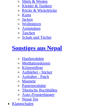
Shirts & Westen
Kleider & Tuniken
Röcke & Wickelröcke
Kurta
Jacken
Wollmützen
Armstulpen
Taschen
Schals und Tücher
Sonstiges aus Nepal
Hanfprodukte
Meditationskissen
Körperpflege
Aufkleber - Sticker
Aufnäher - Patch
Magnete
Papierprodukte
Tibetische Buchhüllen
Auto-/Fensterhänger
Nepal Tee
Klangschalen