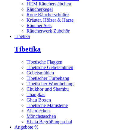
HEM Räucherstäbchen
Räucherkegel
Rope Räucherschnüre
Kräuter, Hölzer & Harze
Räucher Sets
Räucherwerk Zubehör
Tibetika
Tibetika
Tibetische Flaggen
Tibetische Gebetsfahnen
Gebetsmühlen
Tibetischer Türbehang
Tibetischer Wandbehang
Chukhor und Shambu
Thangkas
Ghau Boxen
Tibetische Manisteine
Altardecken
Mönchstaschen
Khata Begrüßungsschal
Angebote %