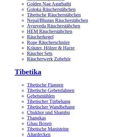
Golden Nag Agarbathi
Goloka Räucherstäbchen
Tibetische Räucherstäbchen
Nepal/Bhutan Räucherstäbchen
Ayurveda Räucherstäbchen
HEM Räucherstäbchen
Räucherkegel
Rope Räucherschnüre
Kräuter, Hölzer & Harze
Räucher Sets
Räucherwerk Zubehör
Tibetika
Tibetische Flaggen
Tibetische Gebetsfahnen
Gebetsmühlen
Tibetischer Türbehang
Tibetischer Wandbehang
Chukhor und Shambu
Thangkas
Ghau Boxen
Tibetische Manisteine
Altardecken