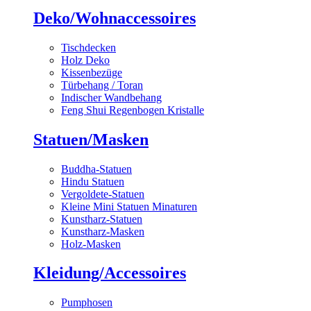
Deko/Wohnaccessoires
Tischdecken
Holz Deko
Kissenbezüge
Türbehang / Toran
Indischer Wandbehang
Feng Shui Regenbogen Kristalle
Statuen/Masken
Buddha-Statuen
Hindu Statuen
Vergoldete-Statuen
Kleine Mini Statuen Minaturen
Kunstharz-Statuen
Kunstharz-Masken
Holz-Masken
Kleidung/Accessoires
Pumphosen