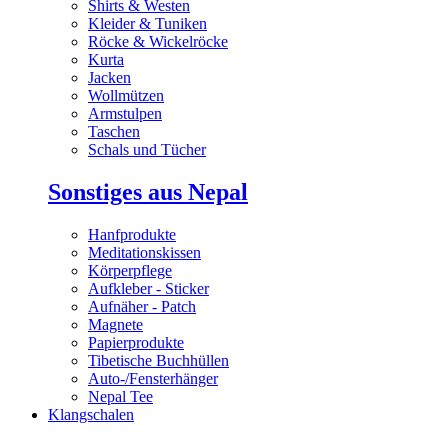
Shirts & Westen
Kleider & Tuniken
Röcke & Wickelröcke
Kurta
Jacken
Wollmützen
Armstulpen
Taschen
Schals und Tücher
Sonstiges aus Nepal
Hanfprodukte
Meditationskissen
Körperpflege
Aufkleber - Sticker
Aufnäher - Patch
Magnete
Papierprodukte
Tibetische Buchhüllen
Auto-/Fensterhänger
Nepal Tee
Klangschalen