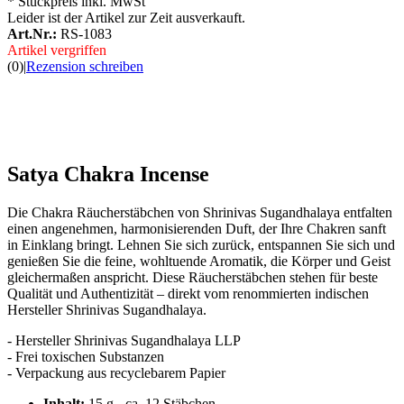
* Stückpreis inkl. MwSt
Leider ist der Artikel zur Zeit ausverkauft.
Art.Nr.:
RS-1083
Artikel vergriffen
(0)
|
Rezension schreiben
Satya Chakra Incense
Die Chakra Räucherstäbchen von Shrinivas Sugandhalaya entfalten
einen angenehmen, harmonisierenden Duft, der Ihre Chakren sanft
in Einklang bringt. Lehnen Sie sich zurück, entspannen Sie sich und
genießen Sie die feine, wohltuende Aromatik, die Körper und Geist
gleichermaßen anspricht. Diese Räucherstäbchen stehen für beste
Qualität und Authentizität – direkt vom renommierten indischen
Hersteller Shrinivas Sugandhalaya.
- Hersteller Shrinivas Sugandhalaya LLP
- Frei toxischen Substanzen
- Verpackung aus recyclebarem Papier
Inhalt:
15 g - ca. 12 Stäbchen