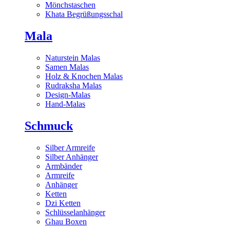
Mönchstaschen
Khata Begrüßungsschal
Mala
Naturstein Malas
Samen Malas
Holz & Knochen Malas
Rudraksha Malas
Design-Malas
Hand-Malas
Schmuck
Silber Armreife
Silber Anhänger
Armbänder
Armreife
Anhänger
Ketten
Dzi Ketten
Schlüsselanhänger
Ghau Boxen