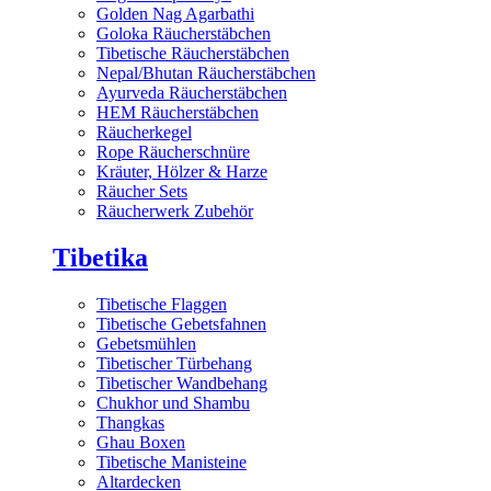
Golden Nag Agarbathi
Goloka Räucherstäbchen
Tibetische Räucherstäbchen
Nepal/Bhutan Räucherstäbchen
Ayurveda Räucherstäbchen
HEM Räucherstäbchen
Räucherkegel
Rope Räucherschnüre
Kräuter, Hölzer & Harze
Räucher Sets
Räucherwerk Zubehör
Tibetika
Tibetische Flaggen
Tibetische Gebetsfahnen
Gebetsmühlen
Tibetischer Türbehang
Tibetischer Wandbehang
Chukhor und Shambu
Thangkas
Ghau Boxen
Tibetische Manisteine
Altardecken