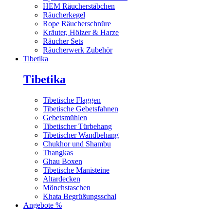
HEM Räucherstäbchen
Räucherkegel
Rope Räucherschnüre
Kräuter, Hölzer & Harze
Räucher Sets
Räucherwerk Zubehör
Tibetika
Tibetika
Tibetische Flaggen
Tibetische Gebetsfahnen
Gebetsmühlen
Tibetischer Türbehang
Tibetischer Wandbehang
Chukhor und Shambu
Thangkas
Ghau Boxen
Tibetische Manisteine
Altardecken
Mönchstaschen
Khata Begrüßungsschal
Angebote %