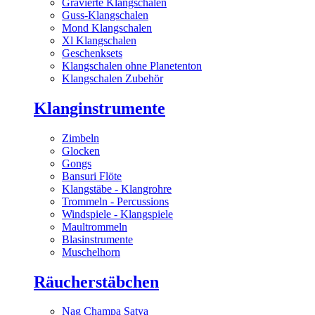
Gravierte Klangschalen
Guss-Klangschalen
Mond Klangschalen
Xl Klangschalen
Geschenksets
Klangschalen ohne Planetenton
Klangschalen Zubehör
Klanginstrumente
Zimbeln
Glocken
Gongs
Bansuri Flöte
Klangstäbe - Klangrohre
Trommeln - Percussions
Windspiele - Klangspiele
Maultrommeln
Blasinstrumente
Muschelhorn
Räucherstäbchen
Nag Champa Satya