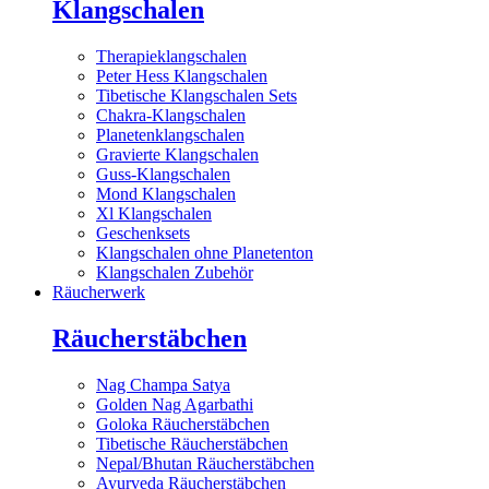
Klangschalen
Therapieklangschalen
Peter Hess Klangschalen
Tibetische Klangschalen Sets
Chakra-Klangschalen
Planetenklangschalen
Gravierte Klangschalen
Guss-Klangschalen
Mond Klangschalen
Xl Klangschalen
Geschenksets
Klangschalen ohne Planetenton
Klangschalen Zubehör
Räucherwerk
Räucherstäbchen
Nag Champa Satya
Golden Nag Agarbathi
Goloka Räucherstäbchen
Tibetische Räucherstäbchen
Nepal/Bhutan Räucherstäbchen
Ayurveda Räucherstäbchen