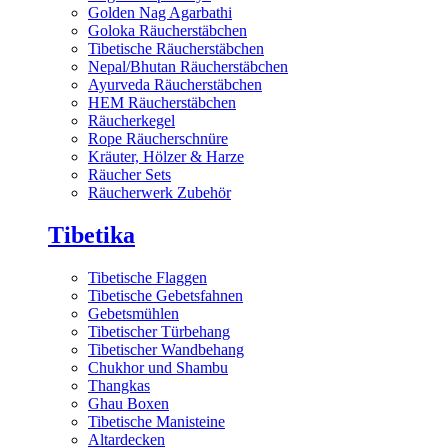
Golden Nag Agarbathi
Goloka Räucherstäbchen
Tibetische Räucherstäbchen
Nepal/Bhutan Räucherstäbchen
Ayurveda Räucherstäbchen
HEM Räucherstäbchen
Räucherkegel
Rope Räucherschnüre
Kräuter, Hölzer & Harze
Räucher Sets
Räucherwerk Zubehör
Tibetika
Tibetische Flaggen
Tibetische Gebetsfahnen
Gebetsmühlen
Tibetischer Türbehang
Tibetischer Wandbehang
Chukhor und Shambu
Thangkas
Ghau Boxen
Tibetische Manisteine
Altardecken