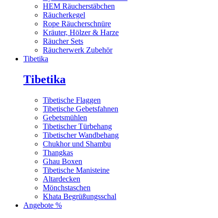
HEM Räucherstäbchen
Räucherkegel
Rope Räucherschnüre
Kräuter, Hölzer & Harze
Räucher Sets
Räucherwerk Zubehör
Tibetika
Tibetika
Tibetische Flaggen
Tibetische Gebetsfahnen
Gebetsmühlen
Tibetischer Türbehang
Tibetischer Wandbehang
Chukhor und Shambu
Thangkas
Ghau Boxen
Tibetische Manisteine
Altardecken
Mönchstaschen
Khata Begrüßungsschal
Angebote %