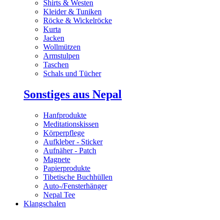
Shirts & Westen
Kleider & Tuniken
Röcke & Wickelröcke
Kurta
Jacken
Wollmützen
Armstulpen
Taschen
Schals und Tücher
Sonstiges aus Nepal
Hanfprodukte
Meditationskissen
Körperpflege
Aufkleber - Sticker
Aufnäher - Patch
Magnete
Papierprodukte
Tibetische Buchhüllen
Auto-/Fensterhänger
Nepal Tee
Klangschalen