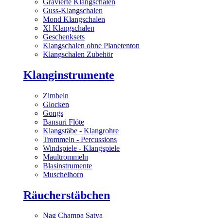
Gravierte Klangschalen
Guss-Klangschalen
Mond Klangschalen
Xl Klangschalen
Geschenksets
Klangschalen ohne Planetenton
Klangschalen Zubehör
Klanginstrumente
Zimbeln
Glocken
Gongs
Bansuri Flöte
Klangstäbe - Klangrohre
Trommeln - Percussions
Windspiele - Klangspiele
Maultrommeln
Blasinstrumente
Muschelhorn
Räucherstäbchen
Nag Champa Satya