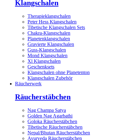
Klangschalen
Therapieklangschalen
Peter Hess Klangschalen
Tibetische Klangschalen Sets
Chakra-Klangschalen
Planetenklangschalen
Gravierte Klangschalen
Guss-Klangschalen
Mond Klangschalen
Xl Klangschalen
Geschenksets
Klangschalen ohne Planetenton
Klangschalen Zubehör
Räucherwerk
Räucherstäbchen
Nag Champa Satya
Golden Nag Agarbathi
Goloka Räucherstäbchen
Tibetische Räucherstäbchen
Nepal/Bhutan Räucherstäbchen
Ayurveda Räucherstäbchen