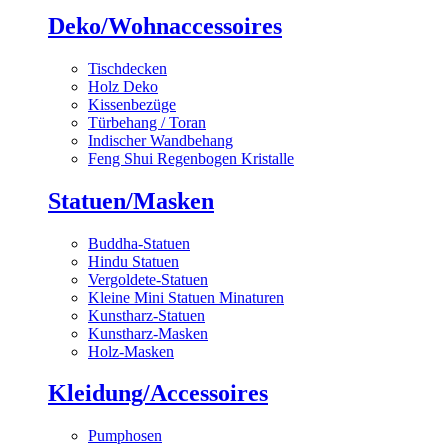
Deko/Wohnaccessoires
Tischdecken
Holz Deko
Kissenbezüge
Türbehang / Toran
Indischer Wandbehang
Feng Shui Regenbogen Kristalle
Statuen/Masken
Buddha-Statuen
Hindu Statuen
Vergoldete-Statuen
Kleine Mini Statuen Minaturen
Kunstharz-Statuen
Kunstharz-Masken
Holz-Masken
Kleidung/Accessoires
Pumphosen