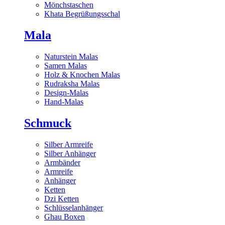
Mönchstaschen
Khata Begrüßungsschal
Mala
Naturstein Malas
Samen Malas
Holz & Knochen Malas
Rudraksha Malas
Design-Malas
Hand-Malas
Schmuck
Silber Armreife
Silber Anhänger
Armbänder
Armreife
Anhänger
Ketten
Dzi Ketten
Schlüsselanhänger
Ghau Boxen