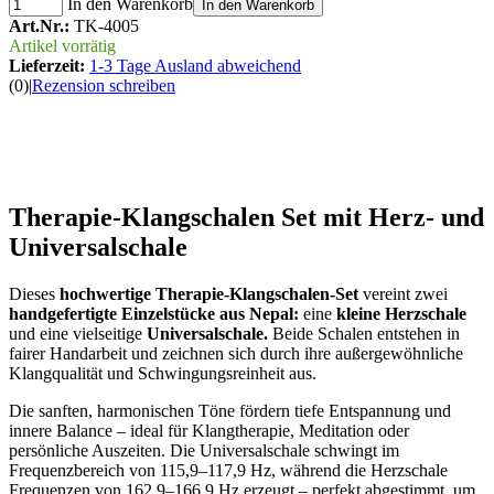
In den Warenkorb
In den Warenkorb
Art.Nr.:
TK-4005
Artikel vorrätig
Lieferzeit:
1-3 Tage Ausland abweichend
(0)
|
Rezension schreiben
Therapie-Klangschalen Set mit Herz- und
Universalschale
Dieses
hochwertige Therapie-Klangschalen-Set
vereint zwei
handgefertigte Einzelstücke aus Nepal:
eine
kleine Herzschale
und eine vielseitige
Universalschale.
Beide Schalen entstehen in
fairer Handarbeit und zeichnen sich durch ihre außergewöhnliche
Klangqualität und Schwingungsreinheit aus.
Die sanften, harmonischen Töne fördern tiefe Entspannung und
innere Balance – ideal für Klangtherapie, Meditation oder
persönliche Auszeiten. Die Universalschale schwingt im
Frequenzbereich von 115,9–117,9 Hz, während die Herzschale
Frequenzen von 162,9–166,9 Hz erzeugt – perfekt abgestimmt, um