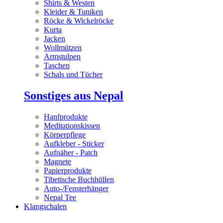
Shirts & Westen
Kleider & Tuniken
Röcke & Wickelröcke
Kurta
Jacken
Wollmützen
Armstulpen
Taschen
Schals und Tücher
Sonstiges aus Nepal
Hanfprodukte
Meditationskissen
Körperpflege
Aufkleber - Sticker
Aufnäher - Patch
Magnete
Papierprodukte
Tibetische Buchhüllen
Auto-/Fensterhänger
Nepal Tee
Klangschalen