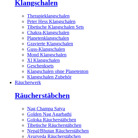
Klangschalen
Therapieklangschalen
Peter Hess Klangschalen
Tibetische Klangschalen Sets
Chakra-Klangschalen
Planetenklangschalen
Gravierte Klangschalen
Guss-Klangschalen
Mond Klangschalen
Xl Klangschalen
Geschenksets
Klangschalen ohne Planetenton
Klangschalen Zubehör
Räucherwerk
Räucherstäbchen
Nag Champa Satya
Golden Nag Agarbathi
Goloka Räucherstäbchen
Tibetische Räucherstäbchen
Nepal/Bhutan Räucherstäbchen
Ayurveda Räucherstäbchen