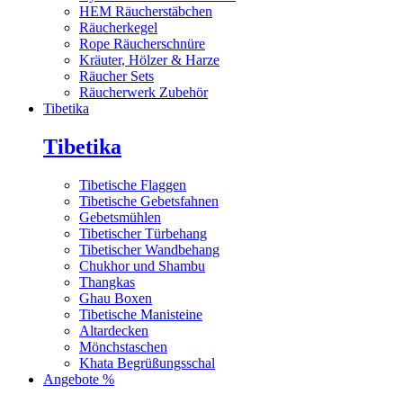
HEM Räucherstäbchen
Räucherkegel
Rope Räucherschnüre
Kräuter, Hölzer & Harze
Räucher Sets
Räucherwerk Zubehör
Tibetika
Tibetika
Tibetische Flaggen
Tibetische Gebetsfahnen
Gebetsmühlen
Tibetischer Türbehang
Tibetischer Wandbehang
Chukhor und Shambu
Thangkas
Ghau Boxen
Tibetische Manisteine
Altardecken
Mönchstaschen
Khata Begrüßungsschal
Angebote %