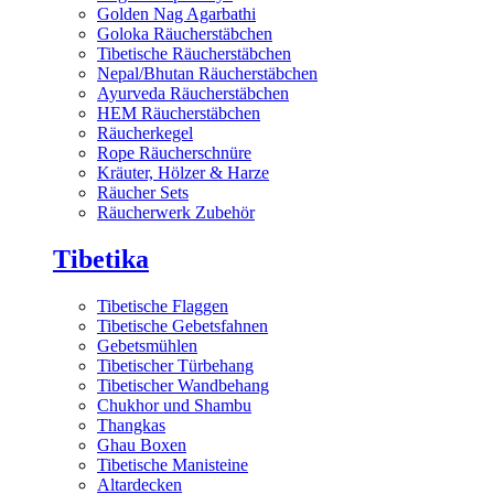
Golden Nag Agarbathi
Goloka Räucherstäbchen
Tibetische Räucherstäbchen
Nepal/Bhutan Räucherstäbchen
Ayurveda Räucherstäbchen
HEM Räucherstäbchen
Räucherkegel
Rope Räucherschnüre
Kräuter, Hölzer & Harze
Räucher Sets
Räucherwerk Zubehör
Tibetika
Tibetische Flaggen
Tibetische Gebetsfahnen
Gebetsmühlen
Tibetischer Türbehang
Tibetischer Wandbehang
Chukhor und Shambu
Thangkas
Ghau Boxen
Tibetische Manisteine
Altardecken