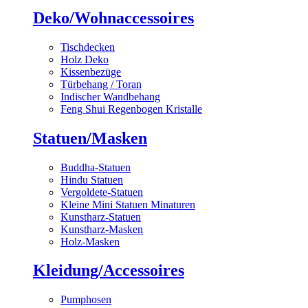
Deko/Wohnaccessoires
Tischdecken
Holz Deko
Kissenbezüge
Türbehang / Toran
Indischer Wandbehang
Feng Shui Regenbogen Kristalle
Statuen/Masken
Buddha-Statuen
Hindu Statuen
Vergoldete-Statuen
Kleine Mini Statuen Minaturen
Kunstharz-Statuen
Kunstharz-Masken
Holz-Masken
Kleidung/Accessoires
Pumphosen