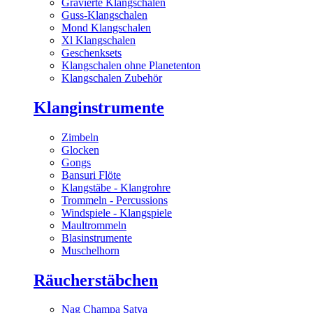
Gravierte Klangschalen
Guss-Klangschalen
Mond Klangschalen
Xl Klangschalen
Geschenksets
Klangschalen ohne Planetenton
Klangschalen Zubehör
Klanginstrumente
Zimbeln
Glocken
Gongs
Bansuri Flöte
Klangstäbe - Klangrohre
Trommeln - Percussions
Windspiele - Klangspiele
Maultrommeln
Blasinstrumente
Muschelhorn
Räucherstäbchen
Nag Champa Satya