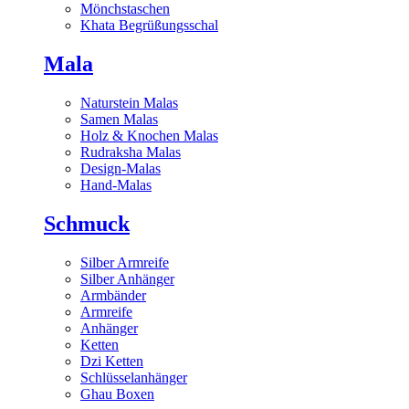
Mönchstaschen
Khata Begrüßungsschal
Mala
Naturstein Malas
Samen Malas
Holz & Knochen Malas
Rudraksha Malas
Design-Malas
Hand-Malas
Schmuck
Silber Armreife
Silber Anhänger
Armbänder
Armreife
Anhänger
Ketten
Dzi Ketten
Schlüsselanhänger
Ghau Boxen