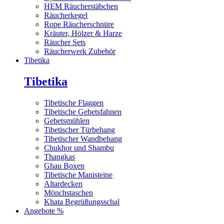
HEM Räucherstäbchen
Räucherkegel
Rope Räucherschnüre
Kräuter, Hölzer & Harze
Räucher Sets
Räucherwerk Zubehör
Tibetika
Tibetika
Tibetische Flaggen
Tibetische Gebetsfahnen
Gebetsmühlen
Tibetischer Türbehang
Tibetischer Wandbehang
Chukhor und Shambu
Thangkas
Ghau Boxen
Tibetische Manisteine
Altardecken
Mönchstaschen
Khata Begrüßungsschal
Angebote %