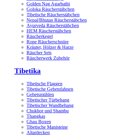
Golden Nag Agarbathi
Goloka Räucherstäbchen
Tibetische Räucherstäbchen
Nepal/Bhutan Räucherstäbchen
Ayurveda Räucherstäbchen
HEM Räucherstäbchen
Räucherkegel
Rope Räucherschnüre
Kräuter, Hölzer & Harze
Räucher Sets
Räucherwerk Zubehör
Tibetika
Tibetische Flaggen
Tibetische Gebetsfahnen
Gebetsmühlen
Tibetischer Türbehang
Tibetischer Wandbehang
Chukhor und Shambu
Thangkas
Ghau Boxen
Tibetische Manisteine
Altardecken