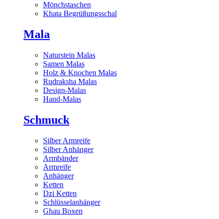
Mönchstaschen
Khata Begrüßungsschal
Mala
Naturstein Malas
Samen Malas
Holz & Knochen Malas
Rudraksha Malas
Design-Malas
Hand-Malas
Schmuck
Silber Armreife
Silber Anhänger
Armbänder
Armreife
Anhänger
Ketten
Dzi Ketten
Schlüsselanhänger
Ghau Boxen