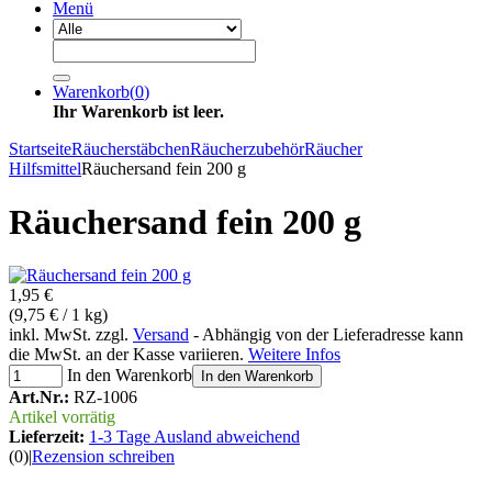
Menü
Warenkorb
(
0
)
Ihr Warenkorb ist leer.
Startseite
Räucherstäbchen
Räucherzubehör
Räucher
Hilfsmittel
Räuchersand fein 200 g
Räuchersand fein 200 g
1,95 €
(9,75 € / 1 kg)
inkl. MwSt. zzgl.
Versand
- Abhängig von der Lieferadresse kann
die MwSt. an der Kasse variieren.
Weitere Infos
In den Warenkorb
In den Warenkorb
Art.Nr.:
RZ-1006
Artikel vorrätig
Lieferzeit:
1-3 Tage Ausland abweichend
(0)
|
Rezension schreiben