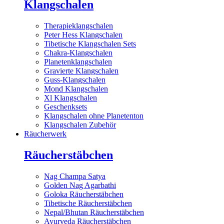
Klangschalen
Therapieklangschalen
Peter Hess Klangschalen
Tibetische Klangschalen Sets
Chakra-Klangschalen
Planetenklangschalen
Gravierte Klangschalen
Guss-Klangschalen
Mond Klangschalen
Xl Klangschalen
Geschenksets
Klangschalen ohne Planetenton
Klangschalen Zubehör
Räucherwerk
Räucherstäbchen
Nag Champa Satya
Golden Nag Agarbathi
Goloka Räucherstäbchen
Tibetische Räucherstäbchen
Nepal/Bhutan Räucherstäbchen
Ayurveda Räucherstäbchen