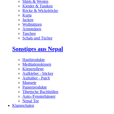
Shirts & Westen
Kleider & Tuniken
Röcke & Wickelröcke
Kurta
Jacken
Wollmützen
Armstulpen
Taschen
Schals und Tücher
Sonstiges aus Nepal
Hanfprodukte
Meditationskissen
Körperpflege
Aufkleber - Sticker
Aufnäher - Patch
Magnete
Papierprodukte
Tibetische Buchhüllen
Auto-/Fensterhänger
Nepal Tee
Klangschalen