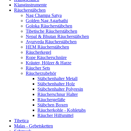
Klanginstrumente
Räucherstäbchen
Nag Champa Satya
Golden Nag Agarbathi
Goloka Räucherstäbchen
Tibetische Räucherstäbchen
Nepal & Bhutan Räucherstäbchen
Ayurveda Räucherstäbchen
HEM Räucherstäbchen
Räucherkegel
Rope Räucherschnüre
Kräuter, Hölzer & Harze
Räucher Sets
Räucherzubehör
Stäbchenhalter Metall
Stäbchenhalter Holz
Stäbchenhalter Polyresin
Räucherschnur Halter
Räuchergefäße
Stäbchen Boxen
Räucherkohle - Kohletabs
Räucher Hilfsmittel
Tibetica
Malas - Gebetsketten