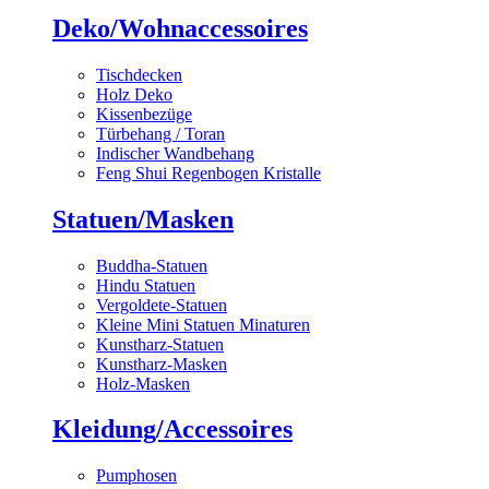
Deko/Wohnaccessoires
Tischdecken
Holz Deko
Kissenbezüge
Türbehang / Toran
Indischer Wandbehang
Feng Shui Regenbogen Kristalle
Statuen/Masken
Buddha-Statuen
Hindu Statuen
Vergoldete-Statuen
Kleine Mini Statuen Minaturen
Kunstharz-Statuen
Kunstharz-Masken
Holz-Masken
Kleidung/Accessoires
Pumphosen