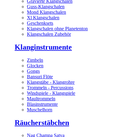
Gravierte Klangschalen
Guss-Klangschalen
Mond Klangschalen
Xl Klangschalen
Geschenksets
Klangschalen ohne Planetenton
Klangschalen Zubehör
Klanginstrumente
Zimbeln
Glocken
Gongs
Bansuri Flöte
Klangstäbe - Klangrohre
Trommeln - Percussions
Windspiele - Klangspiele
Maultrommeln
Blasinstrumente
Muschelhorn
Räucherstäbchen
Nag Champa Satya