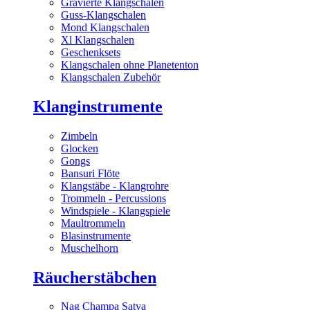
Gravierte Klangschalen
Guss-Klangschalen
Mond Klangschalen
Xl Klangschalen
Geschenksets
Klangschalen ohne Planetenton
Klangschalen Zubehör
Klanginstrumente
Zimbeln
Glocken
Gongs
Bansuri Flöte
Klangstäbe - Klangrohre
Trommeln - Percussions
Windspiele - Klangspiele
Maultrommeln
Blasinstrumente
Muschelhorn
Räucherstäbchen
Nag Champa Satya