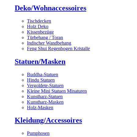
Deko/Wohnaccessoires
Tischdecken
Holz Deko
Kissenbezüge
Türbehang / Toran
Indischer Wandbehang
Feng Shui Regenbogen Kristalle
Statuen/Masken
Buddha-Statuen
Hindu Statuen
Vergoldete-Statuen
Kleine Mini Statuen Minaturen
Kunstharz-Statuen
Kunstharz-Masken
Holz-Masken
Kleidung/Accessoires
Pumphosen