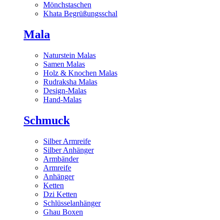
Mönchstaschen
Khata Begrüßungsschal
Mala
Naturstein Malas
Samen Malas
Holz & Knochen Malas
Rudraksha Malas
Design-Malas
Hand-Malas
Schmuck
Silber Armreife
Silber Anhänger
Armbänder
Armreife
Anhänger
Ketten
Dzi Ketten
Schlüsselanhänger
Ghau Boxen