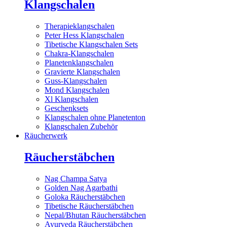
Klangschalen
Therapieklangschalen
Peter Hess Klangschalen
Tibetische Klangschalen Sets
Chakra-Klangschalen
Planetenklangschalen
Gravierte Klangschalen
Guss-Klangschalen
Mond Klangschalen
Xl Klangschalen
Geschenksets
Klangschalen ohne Planetenton
Klangschalen Zubehör
Räucherwerk
Räucherstäbchen
Nag Champa Satya
Golden Nag Agarbathi
Goloka Räucherstäbchen
Tibetische Räucherstäbchen
Nepal/Bhutan Räucherstäbchen
Ayurveda Räucherstäbchen