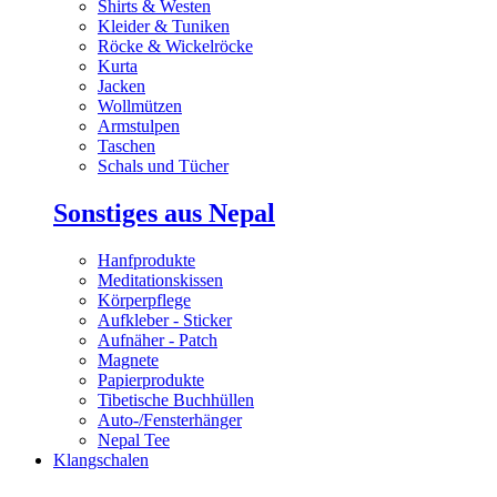
Shirts & Westen
Kleider & Tuniken
Röcke & Wickelröcke
Kurta
Jacken
Wollmützen
Armstulpen
Taschen
Schals und Tücher
Sonstiges aus Nepal
Hanfprodukte
Meditationskissen
Körperpflege
Aufkleber - Sticker
Aufnäher - Patch
Magnete
Papierprodukte
Tibetische Buchhüllen
Auto-/Fensterhänger
Nepal Tee
Klangschalen