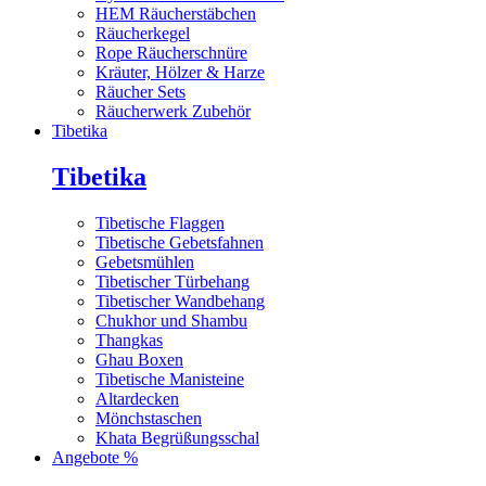
HEM Räucherstäbchen
Räucherkegel
Rope Räucherschnüre
Kräuter, Hölzer & Harze
Räucher Sets
Räucherwerk Zubehör
Tibetika
Tibetika
Tibetische Flaggen
Tibetische Gebetsfahnen
Gebetsmühlen
Tibetischer Türbehang
Tibetischer Wandbehang
Chukhor und Shambu
Thangkas
Ghau Boxen
Tibetische Manisteine
Altardecken
Mönchstaschen
Khata Begrüßungsschal
Angebote %