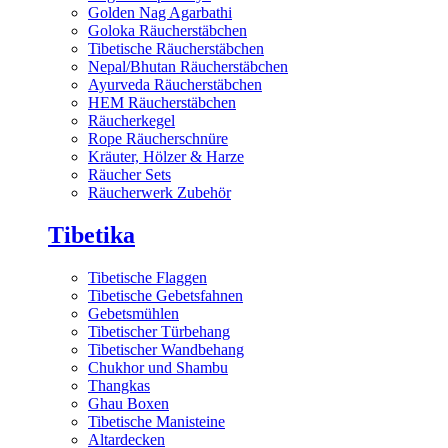
Golden Nag Agarbathi
Goloka Räucherstäbchen
Tibetische Räucherstäbchen
Nepal/Bhutan Räucherstäbchen
Ayurveda Räucherstäbchen
HEM Räucherstäbchen
Räucherkegel
Rope Räucherschnüre
Kräuter, Hölzer & Harze
Räucher Sets
Räucherwerk Zubehör
Tibetika
Tibetische Flaggen
Tibetische Gebetsfahnen
Gebetsmühlen
Tibetischer Türbehang
Tibetischer Wandbehang
Chukhor und Shambu
Thangkas
Ghau Boxen
Tibetische Manisteine
Altardecken