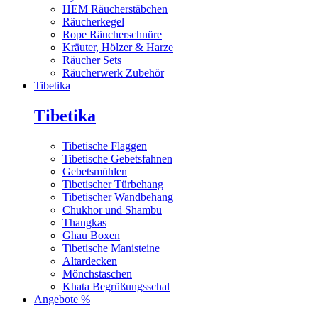
HEM Räucherstäbchen
Räucherkegel
Rope Räucherschnüre
Kräuter, Hölzer & Harze
Räucher Sets
Räucherwerk Zubehör
Tibetika
Tibetika
Tibetische Flaggen
Tibetische Gebetsfahnen
Gebetsmühlen
Tibetischer Türbehang
Tibetischer Wandbehang
Chukhor und Shambu
Thangkas
Ghau Boxen
Tibetische Manisteine
Altardecken
Mönchstaschen
Khata Begrüßungsschal
Angebote %