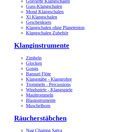
Gravierte Klangschalen
Guss-Klangschalen
Mond Klangschalen
Xl Klangschalen
Geschenksets
Klangschalen ohne Planetenton
Klangschalen Zubehör
Klanginstrumente
Zimbeln
Glocken
Gongs
Bansuri Flöte
Klangstäbe - Klangrohre
Trommeln - Percussions
Windspiele - Klangspiele
Maultrommeln
Blasinstrumente
Muschelhorn
Räucherstäbchen
Nag Champa Satya