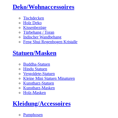
Deko/Wohnaccessoires
Tischdecken
Holz Deko
Kissenbezüge
Türbehang / Toran
Indischer Wandbehang
Feng Shui Regenbogen Kristalle
Statuen/Masken
Buddha-Statuen
Hindu Statuen
Vergoldete-Statuen
Kleine Mini Statuen Minaturen
Kunstharz-Statuen
Kunstharz-Masken
Holz-Masken
Kleidung/Accessoires
Pumphosen