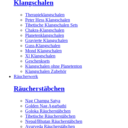
Klangschalen
Therapieklangschalen
Peter Hess Klangschalen
Tibetische Klangschalen Sets
Chakra-Klangschalen
Planetenklangschalen
Gravierte Klangschalen
Guss-Klangschalen
Mond Klangschalen
Xl Klangschalen
Geschenksets
Klangschalen ohne Planetenton
Klangschalen Zubehör
Räucherwerk
Räucherstäbchen
Nag Champa Satya
Golden Nag Agarbathi
Goloka Räucherstäbchen
Tibetische Räucherstäbchen
Nepal/Bhutan Räucherstäbchen
Ayurveda Räucherstäbchen