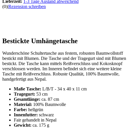
Lieferzeit:
1-3 Tage Ausland abweichend
(0)
|
Rezension schreiben
Bestickte Umhängetasche
Wunderschöne Schultertasche aus festem, robusten Baumwollstoff
bestickt mit Blumen. Die Tasche und der Tragegurt sind mit Blumen
bestickt. Die Tasche kann mittels Reißverschluss und Kokosknopf
verschlossen werden. Im Inneren befindet sich eine weitere kleine
Tasche mit Reißverschluss. Robuste Qualität, 100% Baumwolle,
handgefertigt aus Nepal.
Maße Tasche:
L/B/T - 34 x 40 x 11 cm
Tragegurt:
53 cm
Gesamtlänge:
ca. 87 cm
Material:
100% Baumwolle
Farbe:
hellgrün
Innenfutter:
schwarz
Fair gehandelt in Nepal
Gewicht:
ca. 175 g