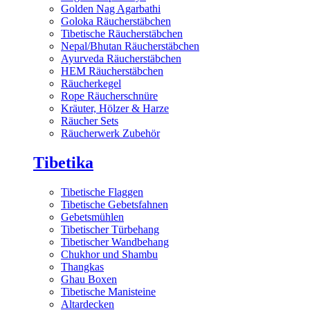
Golden Nag Agarbathi
Goloka Räucherstäbchen
Tibetische Räucherstäbchen
Nepal/Bhutan Räucherstäbchen
Ayurveda Räucherstäbchen
HEM Räucherstäbchen
Räucherkegel
Rope Räucherschnüre
Kräuter, Hölzer & Harze
Räucher Sets
Räucherwerk Zubehör
Tibetika
Tibetische Flaggen
Tibetische Gebetsfahnen
Gebetsmühlen
Tibetischer Türbehang
Tibetischer Wandbehang
Chukhor und Shambu
Thangkas
Ghau Boxen
Tibetische Manisteine
Altardecken