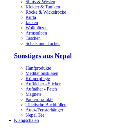
Shirts & Westen
Kleider & Tuniken
Röcke & Wickelröcke
Kurta
Jacken
Wollmützen
Armstulpen
Taschen
Schals und Tücher
Sonstiges aus Nepal
Hanfprodukte
Meditationskissen
Körperpflege
Aufkleber - Sticker
Aufnäher - Patch
Magnete
Papierprodukte
Tibetische Buchhüllen
Auto-/Fensterhänger
Nepal Tee
Klangschalen