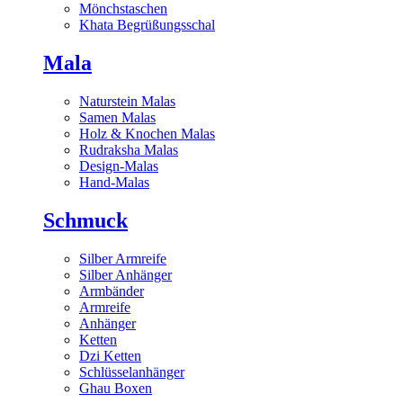
Mönchstaschen
Khata Begrüßungsschal
Mala
Naturstein Malas
Samen Malas
Holz & Knochen Malas
Rudraksha Malas
Design-Malas
Hand-Malas
Schmuck
Silber Armreife
Silber Anhänger
Armbänder
Armreife
Anhänger
Ketten
Dzi Ketten
Schlüsselanhänger
Ghau Boxen