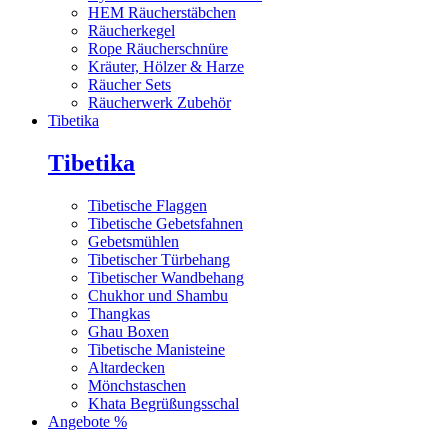
HEM Räucherstäbchen
Räucherkegel
Rope Räucherschnüre
Kräuter, Hölzer & Harze
Räucher Sets
Räucherwerk Zubehör
Tibetika
Tibetika
Tibetische Flaggen
Tibetische Gebetsfahnen
Gebetsmühlen
Tibetischer Türbehang
Tibetischer Wandbehang
Chukhor und Shambu
Thangkas
Ghau Boxen
Tibetische Manisteine
Altardecken
Mönchstaschen
Khata Begrüßungsschal
Angebote %