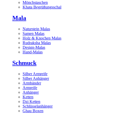
Mönchstaschen
Khata Begrüßungsschal
Mala
Naturstein Malas
Samen Malas
Holz & Knochen Malas
Rudraksha Malas
Design-Malas
Hand-Malas
Schmuck
Silber Armreife
Silber Anhänger
Armbänder
Armreife
Anhänger
Ketten
Dzi Ketten
Schlüsselanhänger
Ghau Boxen