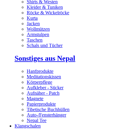
Shirts & Westen
Kleider & Tuniken
Röcke & Wickelröcke
Kurta
Jacken
Wollmützen
Armstulpen
Taschen
Schals und Tücher
Sonstiges aus Nepal
Hanfprodukte
Meditationskissen
Körperpflege
Aufkleber - Sticker
Aufnäher - Patch
Magnete
Papierprodukte
Tibetische Buchhüllen
Auto-/Fensterhänger
Nepal Tee
Klangschalen