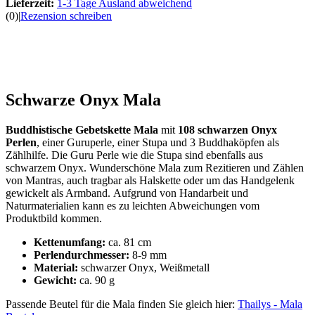
Lieferzeit:
1-3 Tage Ausland abweichend
(0)
|
Rezension schreiben
Schwarze Onyx Mala
Buddhistische Gebetskette Mala
mit
108 schwarzen Onyx
Perlen
, einer Guruperle, einer Stupa und 3 Buddhaköpfen als
Zählhilfe. Die Guru Perle wie die Stupa sind ebenfalls aus
schwarzem Onyx. Wunderschöne Mala zum Rezitieren und Zählen
von Mantras, auch tragbar als Halskette oder um das Handgelenk
gewickelt als Armband. Aufgrund von Handarbeit und
Naturmaterialien kann es zu leichten Abweichungen vom
Produktbild kommen.
Kettenumfang:
ca. 81 cm
Perlendurchmesser:
8-9 mm
Material:
schwarzer Onyx, Weißmetall
Gewicht:
ca. 90 g
Passende Beutel für die Mala finden Sie gleich hier:
Thailys - Mala