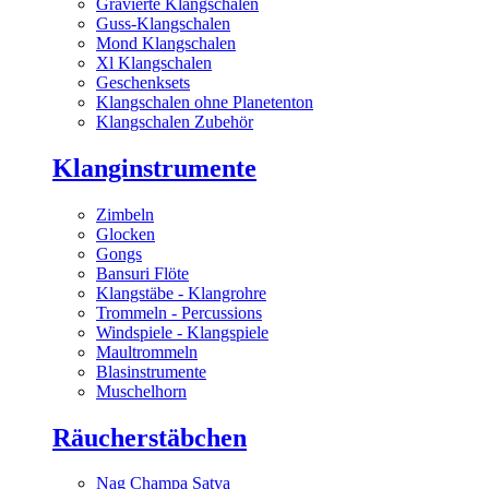
Gravierte Klangschalen
Guss-Klangschalen
Mond Klangschalen
Xl Klangschalen
Geschenksets
Klangschalen ohne Planetenton
Klangschalen Zubehör
Klanginstrumente
Zimbeln
Glocken
Gongs
Bansuri Flöte
Klangstäbe - Klangrohre
Trommeln - Percussions
Windspiele - Klangspiele
Maultrommeln
Blasinstrumente
Muschelhorn
Räucherstäbchen
Nag Champa Satya