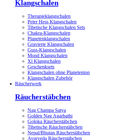
Klangschalen
Therapieklangschalen
Peter Hess Klangschalen
Tibetische Klangschalen Sets
Chakra-Klangschalen
Planetenklangschalen
Gravierte Klangschalen
Guss-Klangschalen
Mond Klangschalen
Xl Klangschalen
Geschenksets
Klangschalen ohne Planetenton
Klangschalen Zubehör
Räucherwerk
Räucherstäbchen
Nag Champa Satya
Golden Nag Agarbathi
Goloka Räucherstäbchen
Tibetische Räucherstäbchen
Nepal/Bhutan Räucherstäbchen
Ayurveda Räucherstäbchen