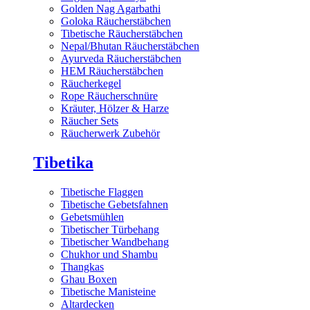
Golden Nag Agarbathi
Goloka Räucherstäbchen
Tibetische Räucherstäbchen
Nepal/Bhutan Räucherstäbchen
Ayurveda Räucherstäbchen
HEM Räucherstäbchen
Räucherkegel
Rope Räucherschnüre
Kräuter, Hölzer & Harze
Räucher Sets
Räucherwerk Zubehör
Tibetika
Tibetische Flaggen
Tibetische Gebetsfahnen
Gebetsmühlen
Tibetischer Türbehang
Tibetischer Wandbehang
Chukhor und Shambu
Thangkas
Ghau Boxen
Tibetische Manisteine
Altardecken