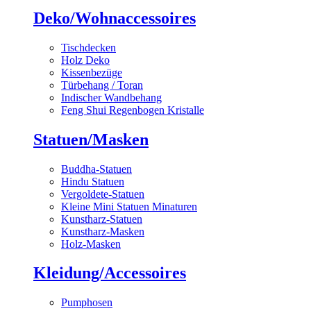
Deko/Wohnaccessoires
Tischdecken
Holz Deko
Kissenbezüge
Türbehang / Toran
Indischer Wandbehang
Feng Shui Regenbogen Kristalle
Statuen/Masken
Buddha-Statuen
Hindu Statuen
Vergoldete-Statuen
Kleine Mini Statuen Minaturen
Kunstharz-Statuen
Kunstharz-Masken
Holz-Masken
Kleidung/Accessoires
Pumphosen