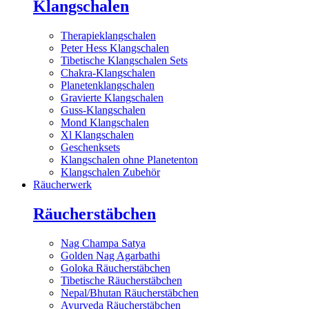
Klangschalen
Therapieklangschalen
Peter Hess Klangschalen
Tibetische Klangschalen Sets
Chakra-Klangschalen
Planetenklangschalen
Gravierte Klangschalen
Guss-Klangschalen
Mond Klangschalen
Xl Klangschalen
Geschenksets
Klangschalen ohne Planetenton
Klangschalen Zubehör
Räucherwerk
Räucherstäbchen
Nag Champa Satya
Golden Nag Agarbathi
Goloka Räucherstäbchen
Tibetische Räucherstäbchen
Nepal/Bhutan Räucherstäbchen
Ayurveda Räucherstäbchen