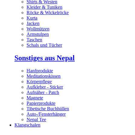
Shirts & Westen
Kleider & Tuniken
Röcke & Wickelröcke
Kurta
Jacken
Wollmützen
Armstulpen
Taschen
Schals und Tücher
Sonstiges aus Nepal
Hanfprodukte
Meditationskissen
Körperpflege
Aufkleber - Sticker
Aufnäher - Patch
Magnete
Papierprodukte
Tibetische Buchhüllen
Auto-/Fensterhänger
Nepal Tee
Klangschalen