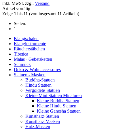
inkl. MwSt. zzgl.
Versand
Artikel vorrätig
Zeige
1
bis
11
(von insgesamt
11
Artikeln)
Seiten:
1
Klangschalen
Klanginstrumente
Räucherstäbchen
Tibetica
Malas - Gebetsketten
Schmuck
Deko & Wohnaccessoires
Statuen - Masken
Buddha-Statuen
Hindu Statuen
Vergoldete-Statuen
Kleine Mini Statuen Minaturen
Kleine Buddha Statuen
Kleine Hindu Statuen
Kleine Ganesha Statuen
Kunstharz-Statuen
Kunstharz-Masken
Holz-Masken