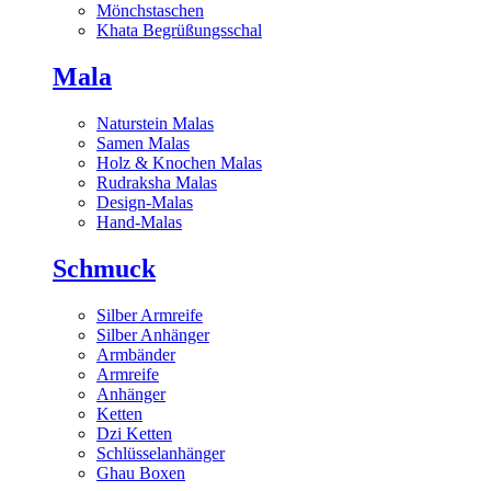
Mönchstaschen
Khata Begrüßungsschal
Mala
Naturstein Malas
Samen Malas
Holz & Knochen Malas
Rudraksha Malas
Design-Malas
Hand-Malas
Schmuck
Silber Armreife
Silber Anhänger
Armbänder
Armreife
Anhänger
Ketten
Dzi Ketten
Schlüsselanhänger
Ghau Boxen