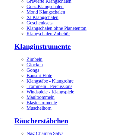
Gravierte Klangschalen
Guss-Klangschalen
Mond Klangschalen
Xl Klangschalen
Geschenksets
Klangschalen ohne Planetenton
Klangschalen Zubehör
Klanginstrumente
Zimbeln
Glocken
Gongs
Bansuri Flöte
Klangstäbe - Klangrohre
Trommeln - Percussions
Windspiele - Klangspiele
Maultrommeln
Blasinstrumente
Muschelhorn
Räucherstäbchen
Nag Champa Satya