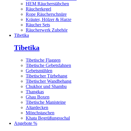
HEM Räucherstäbchen
Räucherkegel
Rope Räucherschnüre
Kräuter, Hölzer & Harze
Räucher Sets
Räucherwerk Zubehör
Tibetika
Tibetika
Tibetische Flaggen
Tibetische Gebetsfahnen
Gebetsmühlen
Tibetischer Türbehang
Tibetischer Wandbehang
Chukhor und Shambu
Thangkas
Ghau Boxen
Tibetische Manisteine
Altardecken
Mönchstaschen
Khata Begrüßungsschal
Angebote %