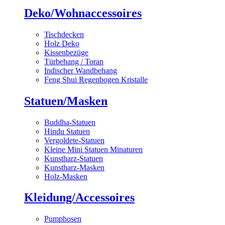
Deko/Wohnaccessoires
Tischdecken
Holz Deko
Kissenbezüge
Türbehang / Toran
Indischer Wandbehang
Feng Shui Regenbogen Kristalle
Statuen/Masken
Buddha-Statuen
Hindu Statuen
Vergoldete-Statuen
Kleine Mini Statuen Minaturen
Kunstharz-Statuen
Kunstharz-Masken
Holz-Masken
Kleidung/Accessoires
Pumphosen