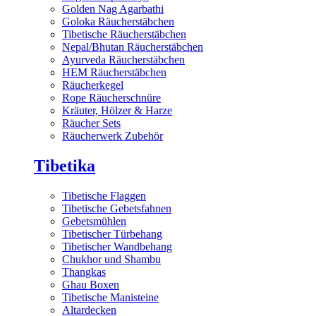
Golden Nag Agarbathi
Goloka Räucherstäbchen
Tibetische Räucherstäbchen
Nepal/Bhutan Räucherstäbchen
Ayurveda Räucherstäbchen
HEM Räucherstäbchen
Räucherkegel
Rope Räucherschnüre
Kräuter, Hölzer & Harze
Räucher Sets
Räucherwerk Zubehör
Tibetika
Tibetische Flaggen
Tibetische Gebetsfahnen
Gebetsmühlen
Tibetischer Türbehang
Tibetischer Wandbehang
Chukhor und Shambu
Thangkas
Ghau Boxen
Tibetische Manisteine
Altardecken